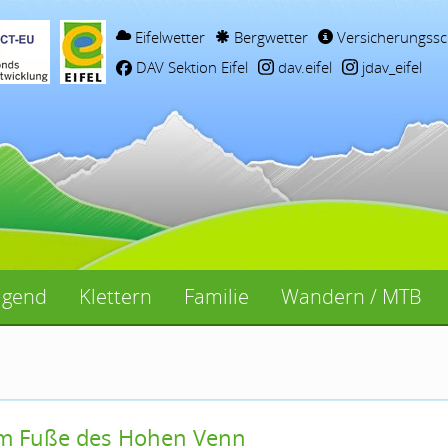
Eifelwetter
Bergwetter
Versicherungssc
DAV Sektion Eifel
dav.eifel
jdav_eifel
ugend
Klettern
Familie
Wandern / MTB
am Fuße des Hohen Venn