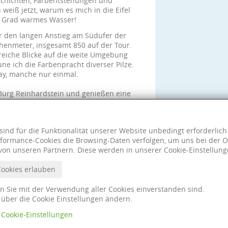
schichten, Farbentstehungen und
weiß jetzt, warum es mich in die Eifel
25 Grad warmes Wasser!
den langen Anstieg am Südufer der
henmeter, insgesamt 850 auf der Tour.
lreiche Blicke auf die weite Umgebung
e ich die Farbenpracht diverser Pilze.
kay, manche nur einmal.
 Burg Reinhardstein und genießen eine
s für eine nette Gruppe, ich freue mich
r.
sind für die Funktionalität unserer Website unbedingt erforderlic
formance-Cookies die Browsing-Daten verfolgen, um uns bei der O
von unseren Partnern. Diese werden in unserer Cookie-Einstellung
Cookies erlauben
nn Sie mit der Verwendung aller Cookies einverstanden sind.
t über die Cookie Einstellungen ändern.
Cookie-Einstellungen
Impres