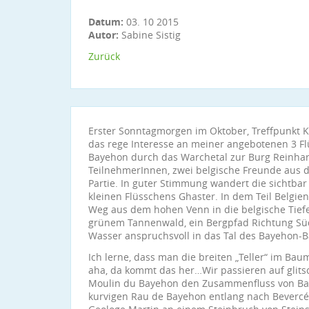
Datum:
03. 10 2015
Autor:
Sabine Sistig
Zurück
Erster Sonntagmorgen im Oktober, Treffpunkt Ki
das rege Interesse an meiner angebotenen 3 Fl
Bayehon durch das Warchetal zur Burg Reinhard
TeilnehmerInnen, zwei belgische Freunde aus 
Partie. In guter Stimmung wandert die sichtba
kleinen Flüsschens Ghaster. In dem Teil Belgien
Weg aus dem hohen Venn in die belgische Tief
grünem Tannenwald, ein Bergpfad Richtung Süd
Wasser anspruchsvoll in das Tal des Bayehon-B
Ich lerne, dass man die breiten „Teller“ im Ba
aha, da kommt das her…Wir passieren auf glits
Moulin du Bayehon den Zusammenfluss von B
kurvigen Rau de Bayehon entlang nach Bevercé