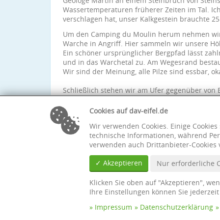
Geologe Martin an einem Steinbruch von Stein
Wassertemperaturen früherer Zeiten im Tal. Ich 
verschlagen hat, unser Kalkgestein brauchte 
Um den Camping du Moulin herum nehmen wir 
Warche in Angriff. Hier sammeln wir unsere Hö
Ein schöner ursprünglicher Bergpfad lässt zah
und in das Warchetal zu. Am Wegesrand bestaun
Wir sind der Meinung, alle Pilze sind essbar, o
Schließlich stehen wir am Ufer gegenüber von
Weile die Aussicht. Was für ein schöner Tag, wa
über den großen Zuspruch zur gelungenen Tou
Cookies auf dav-eifel.de
Wir verwenden Cookies. Einige Cookies 
technische Informationen, während Per
verwenden auch Drittanbieter-Cookies 
✓ Akzeptieren
Nur erforderliche 
Klicken Sie oben auf "Akzeptieren", we
Ihre Einstellungen können Sie jederzei
Impressum
Datenschutzerklärung
© Sektion Eifel des Deutschen Alpenvereins e. V.