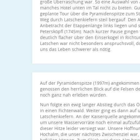
große Überraschung war. So eine Auswahl von a
manches Hotel unten im Tal nicht zu bieten. Gu
geplante Tour über die Pyramidenspitze zum St
Weg durch Latschenkiefern steil bergauf. Den A
Anbetracht der Etappenlänge links liegen und s
Petersköpfl (1745m). Nach kurzer Pause gingen
deutlich flacher über den Einserkogel in Richt
Latschen war nicht besonders anspruchsvoll, d
uns das Leben schwerer als nötig.
Auf der Pyramidenspitze (1997m) angekommen
genossen den herrlichen Blick auf die Felsen de
noch ganz nah erleben würden.
Nun folgte ein ewig langer Abstieg durch das 
in einen Fichtenwald. Weiter ging es dann auf
Latschenkiefern. An der Kaiserquelle angekomme
um unsere Wasservorräte noch einmal aufzufüllen
dieser Hitze leider versiegt war. Unsere Hoffnun
Hochalm, die unser nächstes Zwischenziel war,