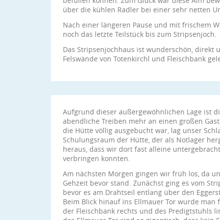
befüllen können. Zum Glück war diese Alm bewir
über die kühlen Radler bei einer sehr netten U
Nach einer längeren Pause und mit frischem W
noch das letzte Teilstück bis zum Stripsenjoch.
Das Stripsenjochhaus ist wunderschön, direkt
Felswände von Totenkirchl und Fleischbank gel
Aufgrund dieser außergewöhnlichen Lage ist di
abendliche Treiben mehr an einen großen Gastho
die Hütte völlig ausgebucht war, lag unser Sc
Schulungsraum der Hütte, der als Notlager herge
heraus, dass wir dort fast alleine untergebrac
verbringen konnten.
Am nächsten Morgen gingen wir früh los, da un
Gehzeit bevor stand. Zunächst ging es vom St
bevor es am Drahtseil entlang über den Eggerst
Beim Blick hinauf ins Ellmauer Tor wurde man 
der Fleischbank rechts und des Predigtstuhls li