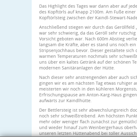
Das Highlight des Tages war dann aber auf jede
des Kopftörls auf knapp 2100m. Am Fuße einer 
Kopftörlsteig zwischen der Kaindl-Stewart-Nad
Anschließend stiegen wir durch das Geröllfeld 
war sehr schwierig, da das Geröll sehr rutschi
Vorsicht geboten war. Nach 600m Abstieg verli
langsam die Kräfte, aber es stand uns noch ein
Stripsenjochhaus bevor. Dieser gestaltete sich 
warmen Temperaturen nochmals sehr schweißt
uns über ein kaltes Getränk auf der schönen T
modernen Sanitäranlagen der Hütte.
Nach dieser sehr anstrengenden aber auch sic
gingen wir es am nächsten Tag etwas ruhiger an
meisterten wir noch in den kühleren Morgenst
Erfrischungspause am Anton-Karg-Haus gingen 
aufwärts zur Kaindlhütte.
Der Bettlersteig ist sehr abwechslungsreich do
noch sehr schweißtreibend. Am höchsten Pun
mehr oder weniger flach zunächst zur gemütli
und wieder hinauf zum Weinbergerhaus oberhal
unseren letzten Hüttenabend bei toller Aussich