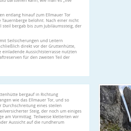
oto darstellen kann, wie man es „live“
len entlang hinauf zum Ellmauer Tor
ie Tauernberge belohnt. Nach einer nicht
 steil bergab bis zum Jubiläumssteig, der
mit Seilsicherungen und Leitern
hließlich direkt vor der Gruttenhütte,
 einladende Aussichtsterrasse nutzten
ftreserven für den zweiten Teil der
uttenhütte bergauf in Richtung
gangen wie das Ellmauer Tor, und so
 Durchschreitung eines steilen
eilversicherter Steig, der noch um einiges
e am Vormittag. Teilweise kletterten wir
nder Aussicht auf die rundherum