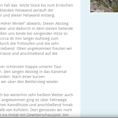
n Fall das letzte Stück bis zum Erreichen
blanken Felswand verläuft der
el und dieser Felswand entlang.
„Hoher Winkel“ abwärts. Dieser Abstieg
g war und dadurch in dem steilen Gelände
eßen uns beide bei sengender Hitze so
 circa 45 min langer Aufstieg zum
durch die Trittstufen und die sehr
reibend. Oben angekommen freuten wir
errasse und anschließend auf die
her schönsten Etappe unserer Tour
. Den langen Abstieg in das Kaisertal
unden. Nach einer kurzen
wir über den Bettlersteig wieder
ch bei weiterhin sehr heißem Wetter auch
kt angekommen ging es über Fahrwege
chen Kaindlhütte und anschließend hinab
b von Kufstein. Dort genossen wir noch
t ins Inntal mit Gewitterschauspiel. Am