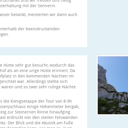
tschaftet und wir freuten uns riesig
nterhaltung mit der Sennerin.
asser betankt, meisterten wir dann auch
 unterhalb der beeindruckenden
egen.
e Hütte sehr gut besucht, wodurch das
f als an eine urige Hütte erinnert. Da
hlafplatz in den kommenden Nächten im
richtet war. Allerdings stellte sich
ht waren und so zwei sehr ruhige Nächte
s die Königsetappe der Tour von 8-9h
ripsenjochhaus einige Höhenmeter bergab,
eig zur Steinernen Rinne hinaufging.
fast erdrückt von den steilen Felswänden
nks. Der Blick und die Akustik am Fuße