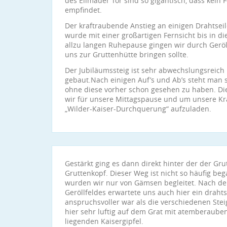
des Ellmauer Tor sind so gigantisch, dass kein F
empfindet.
Der kraftraubende Anstieg an einigen Drahtsei
wurde mit einer großartigen Fernsicht bis in d
allzu langen Ruhepause gingen wir durch Geröll
uns zur Gruttenhütte bringen sollte.
Der Jubiläumssteig ist sehr abwechslungsreich 
gebaut.Nach einigen Auf’s und Ab’s steht man sc
ohne diese vorher schon gesehen zu haben. Die
wir für unsere Mittagspause und um unsere Kra
„Wilder-Kaiser-Durchquerung“ aufzuladen.
Gestärkt ging es dann direkt hinter der der Gr
Gruttenkopf. Dieser Weg ist nicht so häufig be
wurden wir nur von Gämsen begleitet. Nach der
Geröllfeldes erwartete uns auch hier ein drahts
anspruchsvoller war als die verschiedenen Steig
hier sehr luftig auf dem Grat mit atemberaube
liegenden Kaisergipfel.