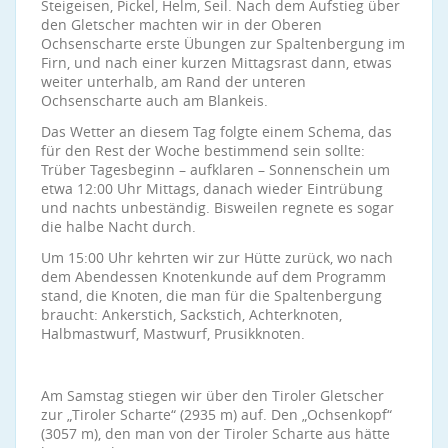
Steigeisen, Pickel, Helm, Seil. Nach dem Aufstieg über
den Gletscher machten wir in der Oberen
Ochsenscharte erste Übungen zur Spaltenbergung im
Firn, und nach einer kurzen Mittagsrast dann, etwas
weiter unterhalb, am Rand der unteren
Ochsenscharte auch am Blankeis.
Das Wetter an diesem Tag folgte einem Schema, das
für den Rest der Woche bestimmend sein sollte:
Trüber Tagesbeginn – aufklaren – Sonnenschein um
etwa 12:00 Uhr Mittags, danach wieder Eintrübung
und nachts unbeständig. Bisweilen regnete es sogar
die halbe Nacht durch.
Um 15:00 Uhr kehrten wir zur Hütte zurück, wo nach
dem Abendessen Knotenkunde auf dem Programm
stand, die Knoten, die man für die Spaltenbergung
braucht: Ankerstich, Sackstich, Achterknoten,
Halbmastwurf, Mastwurf, Prusikknoten.
Am Samstag stiegen wir über den Tiroler Gletscher
zur „Tiroler Scharte“ (2935 m) auf. Den „Ochsenkopf“
(3057 m), den man von der Tiroler Scharte aus hätte