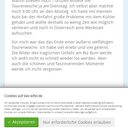
Martin blieben noch – offiziell endete die
Tourenwoche ja am Dienstag. Ich selbst aber machte
mich 9:00 Uhr an den Abstieg. Ich hatte mit meinem
Auto bei der Hinfahrt große Probleme mit dem Kühler
gehabt und wollte deshalb so wenig Zeit wie möglich
verlieren und noch in Österreich eine Werkstatt
aufsuchen.
Für mich war das das Ende einer äußerst vielfältigen
Tourenwoche. Ich habe viel erlebt und viel gelernt.
Die Bilder des tragischen Unfalls am Biz Buin werde
ich wohl nicht so schnell wieder los werden. Aber
auch die schönen und faszinierenden Momente
werde ich nicht vergessen.
Cookies auf dav-eifel.de
Wir verwenden Cookies. Einige Cookies sind für die Funktionalität unserer Website unbedingt erforderlich.
Funktionale Cookies hingegen speichern technische Informationen, während Performance-Cookies die Browsing-
Daten verfolgen, um uns bei der Optimierung unserer Website zu helfen. Wir verwenden auch Drittanbieter-
Cookies von unseren Partnern. Diese werden in unserer Cookie-Einstellungen aufgeführt.
✓ Akzeptieren
Nur erforderliche Cookies erlauben