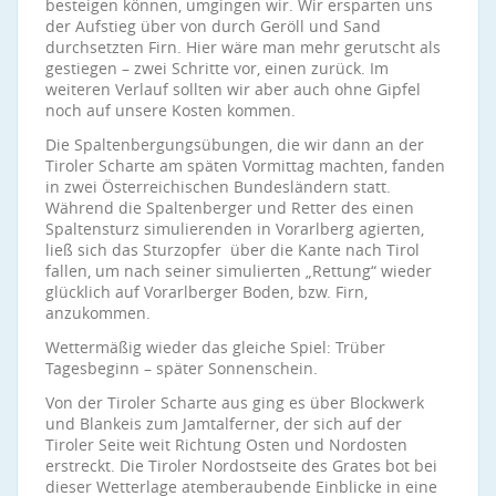
besteigen können, umgingen wir. Wir ersparten uns
der Aufstieg über von durch Geröll und Sand
durchsetzten Firn. Hier wäre man mehr gerutscht als
gestiegen – zwei Schritte vor, einen zurück. Im
weiteren Verlauf sollten wir aber auch ohne Gipfel
noch auf unsere Kosten kommen.
Die Spaltenbergungsübungen, die wir dann an der
Tiroler Scharte am späten Vormittag machten, fanden
in zwei Österreichischen Bundesländern statt.
Während die Spaltenberger und Retter des einen
Spaltensturz simulierenden in Vorarlberg agierten,
ließ sich das Sturzopfer über die Kante nach Tirol
fallen, um nach seiner simulierten „Rettung“ wieder
glücklich auf Vorarlberger Boden, bzw. Firn,
anzukommen.
Wettermäßig wieder das gleiche Spiel: Trüber
Tagesbeginn – später Sonnenschein.
Von der Tiroler Scharte aus ging es über Blockwerk
und Blankeis zum Jamtalferner, der sich auf der
Tiroler Seite weit Richtung Osten und Nordosten
erstreckt. Die Tiroler Nordostseite des Grates bot bei
dieser Wetterlage atemberaubende Einblicke in eine