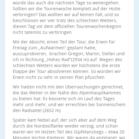
würde das auch die nächsten Tage so weitergehen.
Sollten wir die Tourenwoche komplett auf der Hütte
verbringen? Das wollten wir auf keinen Fall, und so
beschlossen wir vier trotz des schlechten Wetters,
diesen Tag vor dem offiziellen Tourenwochenbeginn
nicht tatenlos zu verbringen.
Mit der Absicht, einen Teil der Tour, die Erwin für
Freitag zum „Aufwärmen“ geplant hatte,
auszuprobieren, brachen Gregori, Martin, Stefan und
ich in Richtung „Hohes Rad“(2934 m) auf. Wegen des
schlechten Wetters würden wir höchstens die erste
Etappe der Tour absolvieren können. So würden wir
Erwin nicht zu sehr in seinen Plan pfuschen.
Wir hatten nicht mit den Überraschungen gerechnet,
die das Wetter in der Nähe des Alpenhauptkammes
zu bieten hat: Es besserte sich im Lauf des Tages
mehr und mehr, und wir erreichten bei Sonnenschein
den Radsattel (2652 m).
Später kam Nebel auf, der sich aber auf dem Weg
durch die Nordostflanke wieder verzog, und schon
waren wir im letzten Teil des Gipfelanstiegs – etwa 20
Minuten leichte Kletterei. Wir waren da angelangt, wo