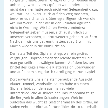
vorgestellt hatte. Stefan, Gregori und ich wollten aber
unbedingt weiter zum Gipfel. Erwin hinderte uns
nicht daran, er hatte auch nicht viel Gelegenheit dazu,
weil wir uns unverzüglich auf den Weg machten,
bevor er es sich anders überlegte. Eigentlich war die
Art und Weise, in der wir in der Situation agierten,
nicht in Ordnung. Wir hätten Erwin zumindest
Gelegenheit geben müssen, sich ausführlich zu
unserem Vorhaben, zu dritt weiterzugehen zu äußern.
Nachdem wir uns getrennt hatten, stieg Erwin mit
Martin wieder in die Buinlücke ab.
Der letzte Teil des Gipfelanstiegs war ein großes
Vergnügen: Unproblematische leichte Kletterei, die
man gut seilfrei bewältigen konnte. Auf dem letzten
Drittel des Kegels war die Kletterregion überwunden
und auf einem Steig durch Geröll ging es zum Gipfel.
Dort erwartete uns eine atemberaubende Aussicht:
Blauer Himmel, Windstille. Selten habe ich einen
Gipfel erlebt, von dem aus man so viele
unterschiedliche Ausblicke hat. Das Panorama zeigt
die Bergwelt in allen Schattierungen: Weit im
Südosten das wuchtige Gletschermassiv des Ortler, im
Süden geht der Blick auf grüne Täler, direkt unterhalb