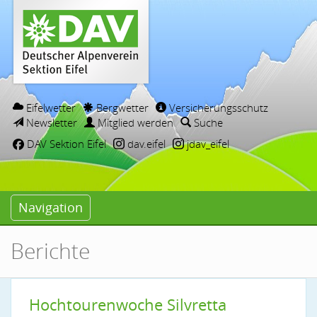
Eifelwetter
Bergwetter
Versicherungsschutz
Newsletter
Mitglied werden
Suche
DAV Sektion Eifel
dav.eifel
jdav_eifel
Navigation
Berichte
Hochtourenwoche Silvretta