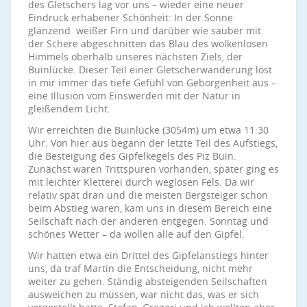
des Gletschers lag vor uns – wieder eine neuer
Eindruck erhabener Schönheit: In der Sonne
glänzend weißer Firn und darüber wie sauber mit
der Schere abgeschnitten das Blau des wolkenlosen
Himmels oberhalb unseres nächsten Ziels, der
Buinlücke. Dieser Teil einer Gletscherwanderung löst
in mir immer das tiefe Gefühl von Geborgenheit aus –
eine Illusion vom Einswerden mit der Natur in
gleißendem Licht.
Wir erreichten die Buinlücke (3054m) um etwa 11:30
Uhr. Von hier aus begann der letzte Teil des Aufstiegs,
die Besteigung des Gipfelkegels des Piz Buin.
Zunächst waren Trittspuren vorhanden, später ging es
mit leichter Kletterei durch weglosen Fels. Da wir
relativ spät dran und die meisten Bergsteiger schon
beim Abstieg waren, kam uns in diesem Bereich eine
Seilschaft nach der anderen entgegen. Sonntag und
schönes Wetter – da wollen alle auf den Gipfel.
Wir hatten etwa ein Drittel des Gipfelanstiegs hinter
uns, da traf Martin die Entscheidung, nicht mehr
weiter zu gehen. Ständig absteigenden Seilschaften
ausweichen zu müssen, war nicht das, was er sich