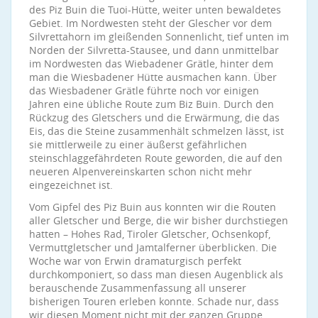
des Piz Buin die Tuoi-Hütte, weiter unten bewaldetes
Gebiet. Im Nordwesten steht der Glescher vor dem
Silvrettahorn im gleißenden Sonnenlicht, tief unten im
Norden der Silvretta-Stausee, und dann unmittelbar
im Nordwesten das Wiebadener Grätle, hinter dem
man die Wiesbadener Hütte ausmachen kann. Über
das Wiesbadener Grätle führte noch vor einigen
Jahren eine übliche Route zum Biz Buin. Durch den
Rückzug des Gletschers und die Erwärmung, die das
Eis, das die Steine zusammenhält schmelzen lässt, ist
sie mittlerweile zu einer äußerst gefährlichen
steinschlaggefährdeten Route geworden, die auf den
neueren Alpenvereinskarten schon nicht mehr
eingezeichnet ist.
Vom Gipfel des Piz Buin aus konnten wir die Routen
aller Gletscher und Berge, die wir bisher durchstiegen
hatten – Hohes Rad, Tiroler Gletscher, Ochsenkopf,
Vermuttgletscher und Jamtalferner überblicken. Die
Woche war von Erwin dramaturgisch perfekt
durchkomponiert, so dass man diesen Augenblick als
berauschende Zusammenfassung all unserer
bisherigen Touren erleben konnte. Schade nur, dass
wir diesen Moment nicht mit der ganzen Gruppe