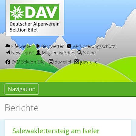
Eifelwetter
Bergwetter
Versicherungsschutz
Newsletter
Mitglied werden
Suche
DAV Sektion Eifel
dav.eifel
jdav_eifel
Navigation
Berichte
Salewaklettersteig am Iseler