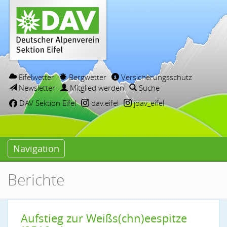
Eifelwetter
Bergwetter
Versicherungsschutz
Newsletter
Mitglied werden
Suche
DAV Sektion Eifel
dav.eifel
jdav_eifel
Navigation
Berichte
Aufstieg zur Weißs(chn)eespitze