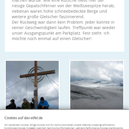
machen würde. Wie eine Rutsche fließt hier der
riesige Gepatschferner von der Weißseespitze herab;
nebenan waren hohe schneebedeckte Berge und
weitere große Gletscher faszinierend.
Der Rückweg war dann kein Problem. Jeder konnte in
seiner Geschwindigkeit laufen. Treffpunkt war wieder
unser Ausgangspunkt am Parkplatz. Fest steht: ich
möchte noch einmal auf einen Gletscher!
Cookies auf dav-eifel.de
Wir verwenden Cookies. Einige Cookies sind für die Funktionalität unserer Website unbedingt erforderlich.
Funktionale Cookies hingegen speichern technische Informationen, während Performance-Cookies die Browsing-