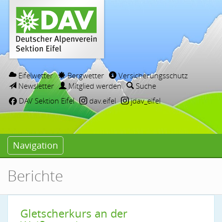
Eifelwetter
Bergwetter
Versicherungsschutz
Newsletter
Mitglied werden
Suche
DAV Sektion Eifel
dav.eifel
jdav_eifel
Navigation
Berichte
Gletscherkurs an der