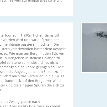
Schnee weil auf einmal alles so leicht
ierte Tour zum 1.990m hohen Gamsfuß
er werden wird und wir aufgrund der
Sonnenhänge passieren möchten. Die
eistern verschwinden hinter dem Respekt
mezzo: Wie man am Berg mit den Stöcken
im Tourengehen in steilem Gelände zu
pfel verstehe zumindest ich es nicht
neemengen eine Kehre gelingen soll. Mit
ossen die Angelegenheit im Sitzen zu
n, lehrt mich das Vertrauen in die Ski. Es
ner Rundblick auf den Bregenzer Wald
nter und die einzigen Spuren die sich zu
n.
ste als Zwangspause nach
legt. Aber nicht ohne zuvor nochmal