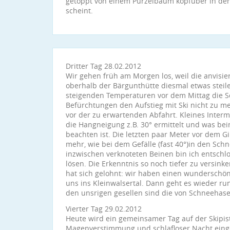
getoppt von einem Purzelbaum kopfüber in den 
scheint.
Dritter Tag 28.02.2012
Wir gehen früh am Morgen los, weil die anvis
oberhalb der Bärgunthütte diesmal etwas steil
steigenden Temperaturen vor dem Mittag die 
Befürchtungen den Aufstieg mit Ski nicht zu m
vor der zu erwartenden Abfahrt. Kleines Inter
die Hangneigung z.B. 30° ermittelt und was be
beachten ist. Die letzten paar Meter vor dem Gi
mehr, wie bei dem Gefälle (fast 40°)in den Sch
inzwischen verknoteten Beinen bin ich entschl
lösen. Die Erkenntnis so noch tiefer zu versinke
hat sich gelohnt: wir haben einen wunderschö
uns ins Kleinwalsertal. Dann geht es wieder ru
den unsrigen gesellen sind die von Schneehase
Vierter Tag 29.02.2012
Heute wird ein gemeinsamer Tag auf der Skipi
Magenverstimmung und schlafloser Nacht einge