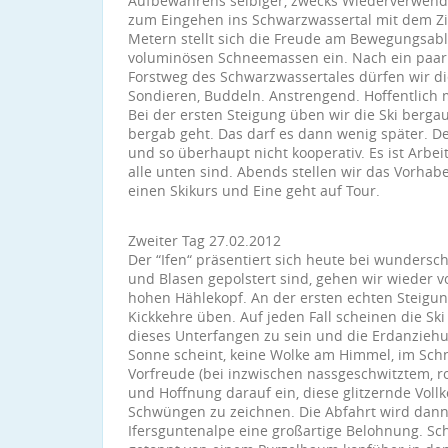
Aufbewahrens selbiger, zwecks Wiederverwendu
zum Eingehen ins Schwarzwassertal mit dem Zi
Metern stellt sich die Freude am Bewegungsabl
voluminösen Schneemassen ein. Nach ein paar 
Forstweg des Schwarzwassertales dürfen wir d
Sondieren, Buddeln. Anstrengend. Hoffentlich
Bei der ersten Steigung üben wir die Ski bergau
bergab geht. Das darf es dann wenig später. De
und so überhaupt nicht kooperativ. Es ist Arbeit
alle unten sind. Abends stellen wir das Vorhab
einen Skikurs und Eine geht auf Tour.
Zweiter Tag 27.02.2012
Der “Ifen“ präsentiert sich heute bei wunders
und Blasen gepolstert sind, gehen wir wieder 
hohen Hählekopf. An der ersten echten Steigun
Kickkehre üben. Auf jeden Fall scheinen die Ski
dieses Unterfangen zu sein und die Erdanziehun
Sonne scheint, keine Wolke am Himmel, im Schnee
Vorfreude (bei inzwischen nassgeschwitztem, ro
und Hoffnung darauf ein, diese glitzernde Vol
Schwüngen zu zeichnen. Die Abfahrt wird dann
Ifersguntenalpe eine großartige Belohnung. S