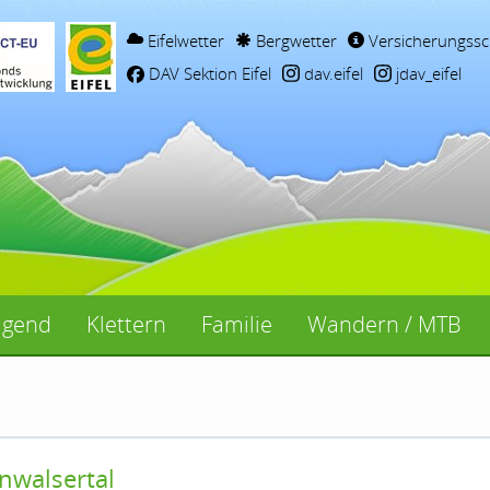
Eifelwetter
Bergwetter
Versicherungssc
DAV Sektion Eifel
dav.eifel
jdav_eifel
ugend
Klettern
Familie
Wandern / MTB
nwalsertal