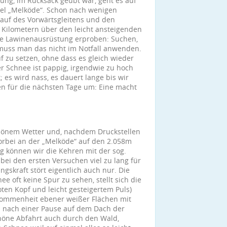
ng, im Rucksack geübt war, geht es auf
el „Melköde“. Schon nach wenigen
auf des Vorwärtsgleitens und den
Kilometern über den leicht ansteigenden
ie Lawinenausrüstung erproben: Suchen,
 muss man das nicht im Notfall anwenden.
f zu setzen, ohne dass es gleich wieder
r Schnee ist pappig, irgendwie zu hoch
; es wird nass, es dauert lange bis wir
en für die nächsten Tage um: Eine macht
chönem Wetter und, nachdem Druckstellen
vorbei an der „Melköde“ auf den 2.058m
g können wir die Kehren mit der sog.
 bei den ersten Versuchen viel zu lang für
gskraft stört eigentlich auch nur. Die
 oft keine Spur zu sehen, stellt sich die
ten Kopf und leicht gesteigertem Puls)
lkommenheit ebener weißer Flächen mit
 nach einer Pause auf dem Dach der
chöne Abfahrt auch durch den Wald,