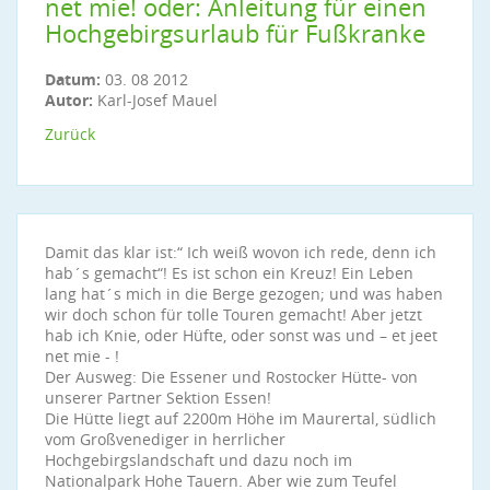
net mie! oder: Anleitung für einen
Hochgebirgsurlaub für Fußkranke
Datum:
03. 08 2012
Autor:
Karl-Josef Mauel
Zurück
Damit das klar ist:“ Ich weiß wovon ich rede, denn ich
hab´s gemacht“! Es ist schon ein Kreuz! Ein Leben
lang hat´s mich in die Berge gezogen; und was haben
wir doch schon für tolle Touren gemacht! Aber jetzt
hab ich Knie, oder Hüfte, oder sonst was und – et jeet
net mie - !
Der Ausweg: Die Essener und Rostocker Hütte- von
unserer Partner Sektion Essen!
Die Hütte liegt auf 2200m Höhe im Maurertal, südlich
vom Großvenediger in herrlicher
Hochgebirgslandschaft und dazu noch im
Nationalpark Hohe Tauern. Aber wie zum Teufel