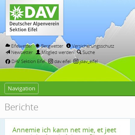
Eifelwetter
Bergwetter
Versicherungsschutz
Newsletter
Mitglied werden
Suche
DAV Sektion Eifel
dav.eifel
jdav_eifel
Navigation
Berichte
Annemie ich kann net mie, et jeet