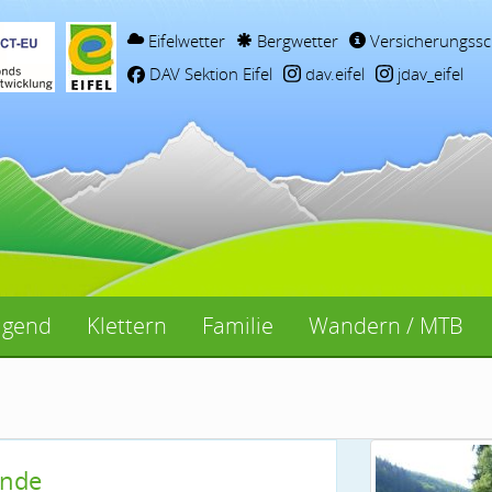
Eifelwetter
Bergwetter
Versicherungssc
DAV Sektion Eifel
dav.eifel
jdav_eifel
ugend
Klettern
Familie
Wandern / MTB
unde