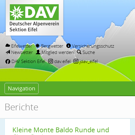
Eifelwetter
Bergwetter
Versicherungsschutz
Newsletter
Mitglied werden
Suche
DAV Sektion Eifel
dav.eifel
jdav_eifel
Navigation
Berichte
Kleine Monte Baldo Runde und