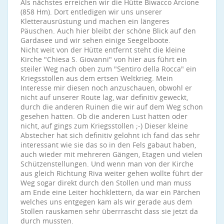
Als nächstes erreichen wir die Hütte Biwacco Arcione
(858 Hm). Dort entledigen wir uns unserer
Kletterausrüstung und machen ein längeres
Päuschen. Auch hier bleibt der schöne Blick auf den
Gardasee und wir sehen einige Seegelboote.
Nicht weit von der Hütte entfernt steht die kleine
Kirche "Chiesa S. Giovanni" von hier aus führt ein
steiler Weg nach oben zum "Sentiro della Rocca" ein
Kriegsstollen aus dem ertsen Weltkrieg. Mein
Interesse mir diesen noch anzuschauen, obwohl er
nicht auf unserer Route lag, war definitiv geweckt,
durch die anderen Ruinen die wir auf dem Weg schon
gesehen hatten. Ob die anderen Lust hatten oder
nicht, auf gings zum Kriegsstollen ;-) Dieser kleine
Abstecher hat sich definitiv gelohnt ich fand das sehr
interessant wie sie das so in den Fels gabaut haben,
auch wieder mit mehreren Gängen, Etagen und vielen
Schützenstellungen. Und wenn man von der Kirche
aus gleich Richtung Riva weiter gehen wollte führt der
Weg sogar direkt durch den Stollen und man muss
am Ende eine Leiter hochklettern, da war ein Pärchen
welches uns entgegen kam als wir gerade aus dem
Stollen rauskamen sehr überrrascht dass sie jetzt da
durch mussten.