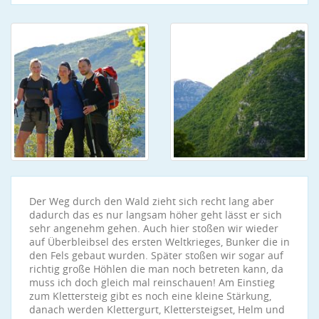
Der Weg durch den Wald zieht sich recht lang aber
dadurch das es nur langsam höher geht lässt er sich
sehr angenehm gehen. Auch hier stoßen wir wieder
auf Überbleibsel des ersten Weltkrieges, Bunker die in
den Fels gebaut wurden. Später stoßen wir sogar auf
richtig große Höhlen die man noch betreten kann, da
muss ich doch gleich mal reinschauen! Am Einstieg
zum Klettersteig gibt es noch eine kleine Stärkung,
danach werden Klettergurt, Klettersteigset, Helm und