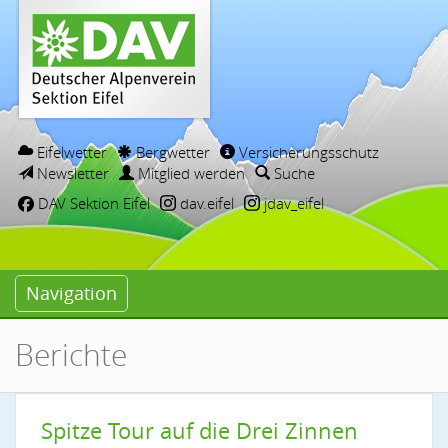
Eifelwetter
Bergwetter
Versicherungsschutz
Newsletter
Mitglied werden
Suche
DAV Sektion Eifel
dav.eifel
jdav_eifel
Navigation
Berichte
Spitze Tour auf die Drei Zinnen