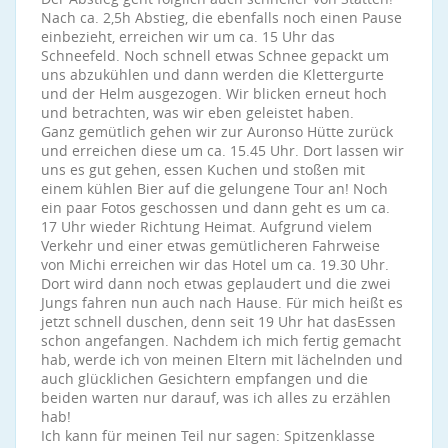
Nach ca. 2,5h Abstieg, die ebenfalls noch einen Pause
einbezieht, erreichen wir um ca. 15 Uhr das
Schneefeld. Noch schnell etwas Schnee gepackt um
uns abzukühlen und dann werden die Klettergurte
und der Helm ausgezogen. Wir blicken erneut hoch
und betrachten, was wir eben geleistet haben.
Ganz gemütlich gehen wir zur Auronso Hütte zurück
und erreichen diese um ca. 15.45 Uhr. Dort lassen wir
uns es gut gehen, essen Kuchen und stoßen mit
einem kühlen Bier auf die gelungene Tour an! Noch
ein paar Fotos geschossen und dann geht es um ca.
17 Uhr wieder Richtung Heimat. Aufgrund vielem
Verkehr und einer etwas gemütlicheren Fahrweise
von Michi erreichen wir das Hotel um ca. 19.30 Uhr.
Dort wird dann noch etwas geplaudert und die zwei
Jungs fahren nun auch nach Hause. Für mich heißt es
jetzt schnell duschen, denn seit 19 Uhr hat dasEssen
schon angefangen. Nachdem ich mich fertig gemacht
hab, werde ich von meinen Eltern mit lächelnden und
auch glücklichen Gesichtern empfangen und die
beiden warten nur darauf, was ich alles zu erzählen
hab!
Ich kann für meinen Teil nur sagen: Spitzenklasse