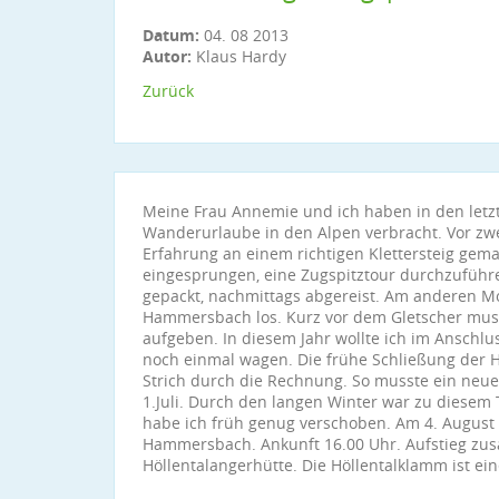
Datum:
04. 08 2013
Autor:
Klaus Hardy
Zurück
Meine Frau Annemie und ich haben in den letz
Wanderurlaube in den Alpen verbracht. Vor zwe
Erfahrung an einem richtigen Klettersteig gemac
eingesprungen, eine Zugspitztour durchzuführ
gepackt, nachmittags abgereist. Am anderen M
Hammersbach los. Kurz vor dem Gletscher mus
aufgeben. In diesem Jahr wollte ich im Anschlu
noch einmal wagen. Die frühe Schließung der H
Strich durch die Rechnung. So musste ein neue
1.Juli. Durch den langen Winter war zu diesem 
habe ich früh genug verschoben. Am 4. August 
Hammersbach. Ankunft 16.00 Uhr. Aufstieg zu
Höllentalangerhütte. Die Höllentalklamm ist ein