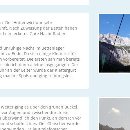
n. Der Hüttenwirt war sehr
nft. Nach Zuweisung der Betten haben
und ein leckeres Gute Nacht Radler
d unruhige Nacht im Bettenlager
t zu Ende. Da sich einige Kletterer für
h vorbereitet. Die ersten sah man bereits
hr bin ich dann alleine losgegangen. Der
Uhr an der Leiter wurde der Klettergurt
eg machte Spaß und ging reibungslos.
 Weiter ging es über den grünen Buckel.
el vor Augen und zwischendurch ein
n überwand ich den Punkt, an dem ich vor
smal schaffe ich es. Der Gletscher wurde
k überwunden. Da laut telefonischer