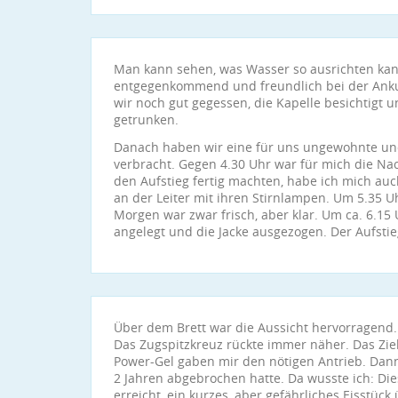
Man kann sehen, was Wasser so ausrichten kan
entgegenkommend und freundlich bei der Anku
wir noch gut gegessen, die Kapelle besichtigt 
getrunken.
Danach haben wir eine für uns ungewohnte un
verbracht. Gegen 4.30 Uhr war für mich die Nach
den Aufstieg fertig machten, habe ich mich auc
an der Leiter mit ihren Stirnlampen. Um 5.35 U
Morgen war zwar frisch, aber klar. Um ca. 6.15 
angelegt und die Jacke ausgezogen. Der Aufsti
Über dem Brett war die Aussicht hervorragend.
Das Zugspitzkreuz rückte immer näher. Das Zi
Power-Gel gaben mir den nötigen Antrieb. Dan
2 Jahren abgebrochen hatte. Da wusste ich: Die
erreicht, ein kurzes, aber gefährliches Eisstüc