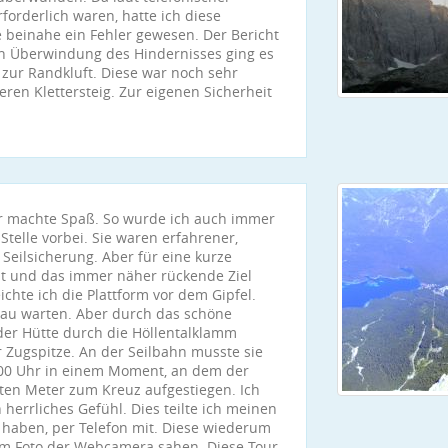
orderlich waren, hatte ich diese
 beinahe ein Fehler gewesen. Der Bericht
ch Überwindung des Hindernisses ging es
 zur Randkluft. Diese war noch sehr
ren Klettersteig. Zur eigenen Sicherheit
er machte Spaß. So wurde ich auch immer
 Stelle vorbei. Sie waren erfahrener,
Seilsicherung. Aber für eine kurze
cht und das immer näher rückende Ziel
chte ich die Plattform vor dem Gipfel.
rau warten. Aber durch das schöne
der Hütte durch die Höllentalklamm
 Zugspitze. An der Seilbahn musste sie
2.00 Uhr in einem Moment, an dem der
zten Meter zum Kreuz aufgestiegen. Ich
 herrliches Gefühl. Dies teilte ich meinen
t haben, per Telefon mit. Diese wiederum
nem Foto der Webcamera sahen. Diese Tour