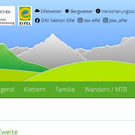
Eifelwetter
Bergwetter
Versicherungssc
DAV Sektion Eifel
dav.eifel
jdav_eifel
ugend
Klettern
Familie
Wandern / MTB
Zweite