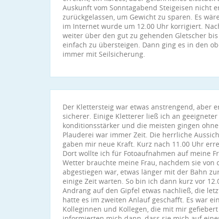
Auskunft vom Sonntagabend Steigeisen nicht erf
zurückgelassen, um Gewicht zu sparen. Es wäre
im Internet wurde um 12.00 Uhr korrigiert. Na
weiter über den gut zu gehenden Gletscher bis
einfach zu übersteigen. Dann ging es in den obe
immer mit Seilsicherung.
Der Klettersteig war etwas anstrengend, aber 
sicherer. Einige Kletterer ließ ich an geeigneter
konditionsstärker und die meisten gingen ohne 
Plauderei war immer Zeit. Die herrliche Aussi
gaben mir neue Kraft. Kurz nach 11.00 Uhr errei
Dort wollte ich für Fotoaufnahmen auf meine F
Wetter brauchte meine Frau, nachdem sie von 
abgestiegen war, etwas länger mit der Bahn zur
einige Zeit warten. So bin ich dann kurz vor 1
Andrang auf den Gipfel etwas nachließ, die let
hatte es im zweiten Anlauf geschafft. Es war ein
Kolleginnen und Kollegen, die mit mir gefieber
informierten mich dann, dass sie mich auf ei