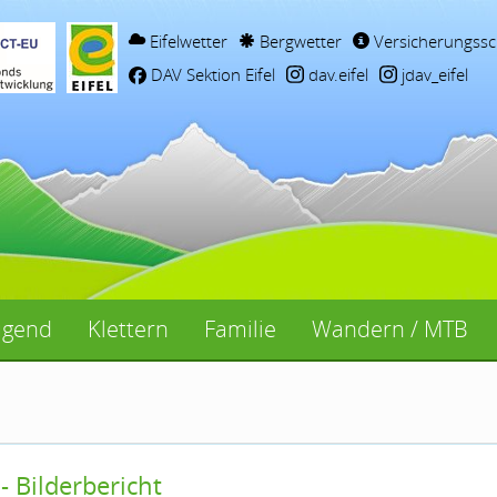
Eifelwetter
Bergwetter
Versicherungssc
DAV Sektion Eifel
dav.eifel
jdav_eifel
ugend
Klettern
Familie
Wandern / MTB
- Bilderbericht