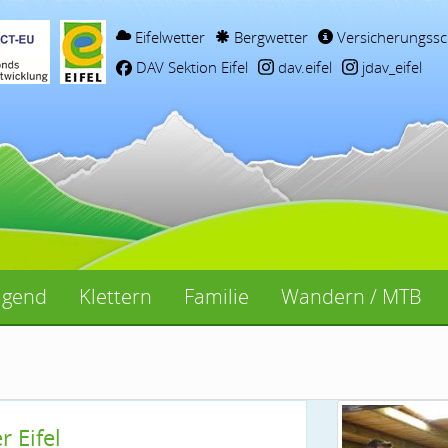
Eifelwetter
Bergwetter
Versicherungssc
DAV Sektion Eifel
dav.eifel
jdav_eifel
ugend
Klettern
Familie
Wandern / MTB
 Eifel