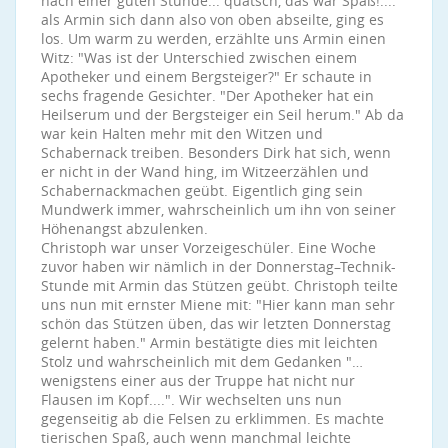
nach einer guten Stunde... quatsch, das war Spaß!....
als Armin sich dann also von oben abseilte, ging es
los. Um warm zu werden, erzählte uns Armin einen
Witz: "Was ist der Unterschied zwischen einem
Apotheker und einem Bergsteiger?" Er schaute in
sechs fragende Gesichter. "Der Apotheker hat ein
Heilserum und der Bergsteiger ein Seil herum." Ab da
war kein Halten mehr mit den Witzen und
Schabernack treiben. Besonders Dirk hat sich, wenn
er nicht in der Wand hing, im Witzeerzählen und
Schabernackmachen geübt. Eigentlich ging sein
Mundwerk immer, wahrscheinlich um ihn von seiner
Höhenangst abzulenken.
Christoph war unser Vorzeigeschüler. Eine Woche
zuvor haben wir nämlich in der Donnerstag–Technik-
Stunde mit Armin das Stützen geübt. Christoph teilte
uns nun mit ernster Miene mit: "Hier kann man sehr
schön das Stützen üben, das wir letzten Donnerstag
gelernt haben." Armin bestätigte dies mit leichten
Stolz und wahrscheinlich mit dem Gedanken "…
wenigstens einer aus der Truppe hat nicht nur
Flausen im Kopf....". Wir wechselten uns nun
gegenseitig ab die Felsen zu erklimmen. Es machte
tierischen Spaß, auch wenn manchmal leichte