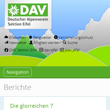
Eifelwetter
Bergwetter
Versicherungsschutz
Newsletter
Mitglied werden
Suche
DAV Sektion Eifel
dav.eifel
jdav_eifel
Navigation
Berichte
Die glorreichen 7