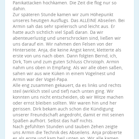
Panikattacken hochkamen. Die Zeit die flog nur so
dahin.
Zur späteren Stunde kamen wir zum Höhepunkt
unseres heutigen Ausflugs. Das ALLEINE Abseilen. Bei
Armin sah das sehr spielerisch und leicht aus. Er
hatte auch sichtlich viel Spaß daran. Da wir
abenteuerlustig und unerschrocken sind, ließen wir
uns darauf ein. Wir nahmen den Felsen von der
Hinterseite. Anja, die keine Angst kennt, kletterte als
erste von uns nach oben. Dann folgten Bernd, ich,
Dirk, Tom und zum guten Schluss Christoph. Armin
nahm uns oben in Empfang. Als wir alle oben saßen,
sahen wir aus wie Küken in einem Vogelnest und
Armin war der Vogel-Papa.
Alle eng zusammen gekauert, da es links und rechts
steil (wirklich steil und tief) nach unten ging. Wir
konnten uns nicht entscheiden, ob wir Witze machen
oder ernst bleiben sollten. Wir waren hin und her
gerissen. Dirk bekam auch schon die Kündigung
unserer Freundschaft angedroht, damit er mit seinen
Späßen aufhört. Selbst das half nichts.
Nach gefühlten Stunden und tauben Zehen zeigte
uns Armin die Technik des Abseilens. Anja probierte
es als erste und kam heil unten an. Wir alle kamen