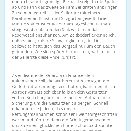
dadurch sehr begünstigt. Eckhard steigt in die Spalte
ab und kann das zweite Seil am Seildritten anbringen.
Zu seinem Vorteil ist der Seildritte mit einem
Karabiner an Brust- und Sitzgurt angeseilt. Eine
Minute später ist er wieder am Tageslicht. Eckhard
steigt wieder ab, um den Seilzweiten an das
Reserveseil anzuhängen. Am Zeitbedarf erkenne ich,
daß es hier größere Schwierigkeiten gibt. Der
Seilzweite hatte sich das Bergseil nur um den Bauch
gebunden. Wie sich später herausstellt, wählte auch
der Seilerste diese Anseil(un)art.
Zwei Beamte der Guardia di Finance, dem
italienischen Zoll, die wir bereits am Vortag in der
Gnifettihütte kennengelernt hatten, kamen bei ihrem
Abstieg vom Lisjoch ebenfalls an den Gestürzten
vorbei. Sofort begannen sie mit dem Aufbau einer
Sicherung, um die Gestürzten zu bergen. Schnell
erkannten sie jedoch, daß unsere
Rettungsmaßnahmen schon sehr weit fortgeschritten
waren und führten dann die Arbeit gemeinsam mit
uns zu einem glücklichen Ende. Schon bald konnte
der Seilzweite aus der Spalte gezogen werden.