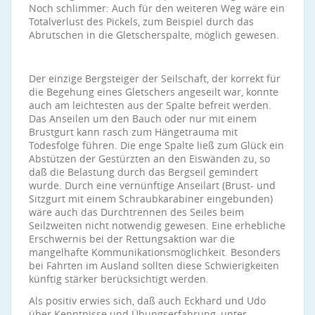
Noch schlimmer: Auch für den weiteren Weg wäre ein
Totalverlust des Pickels, zum Beispiel durch das
Abrutschen in die Gletscherspalte, möglich gewesen.
Der einzige Bergsteiger der Seilschaft, der korrekt für
die Begehung eines Gletschers angeseilt war, konnte
auch am leichtesten aus der Spalte befreit werden.
Das Anseilen um den Bauch oder nur mit einem
Brustgurt kann rasch zum Hängetrauma mit
Todesfolge führen. Die enge Spalte ließ zum Glück ein
Abstützen der Gestürzten an den Eiswänden zu, so
daß die Belastung durch das Bergseil gemindert
wurde. Durch eine vernünftige Anseilart (Brust- und
Sitzgurt mit einem Schraubkarabiner eingebunden)
wäre auch das Durchtrennen des Seiles beim
Seilzweiten nicht notwendig gewesen. Eine erhebliche
Erschwernis bei der Rettungsaktion war die
mangelhafte Kommunikationsmöglichkeit. Besonders
bei Fahrten im Ausland sollten diese Schwierigkeiten
künftig stärker berücksichtigt werden.
Als positiv erwies sich, daß auch Eckhard und Udo
über Kenntnisse und Übungserfahrung, unter