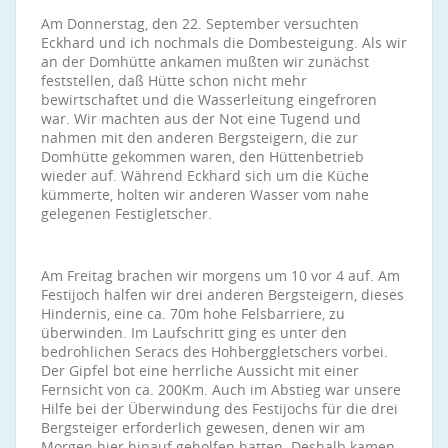
Am Donnerstag, den 22. September versuchten
Eckhard und ich nochmals die Dombesteigung. Als wir
an der Domhütte ankamen mußten wir zunächst
feststellen, daß Hütte schon nicht mehr
bewirtschaftet und die Wasserleitung eingefroren
war. Wir machten aus der Not eine Tugend und
nahmen mit den anderen Bergsteigern, die zur
Domhütte gekommen waren, den Hüttenbetrieb
wieder auf. Während Eckhard sich um die Küche
kümmerte, holten wir anderen Wasser vom nahe
gelegenen Festigletscher.
Am Freitag brachen wir morgens um 10 vor 4 auf. Am
Festijoch halfen wir drei anderen Bergsteigern, dieses
Hindernis, eine ca. 70m hohe Felsbarriere, zu
überwinden. Im Laufschritt ging es unter den
bedrohlichen Seracs des Hohberggletschers vorbei.
Der Gipfel bot eine herrliche Aussicht mit einer
Fernsicht von ca. 200Km. Auch im Abstieg war unsere
Hilfe bei der Überwindung des Festijochs für die drei
Bergsteiger erforderlich gewesen, denen wir am
Morgen hier hinauf geholfen hatten. Deshalb kamen