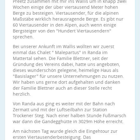
Preetz zusammen mit mir ins Wallis um in knapp zwei
Wochen einige der über viertausend Meter hohen
Berge zu besteigen. Viertausender, für die alpinen
Maßstäbe wirklich herausragende Berge. Es gibt nur
60 Viertausender in den Alpen, auch wenn einige
Bergsteiger von den "Hundert Viertausendern"
sprechen.
Bei unserer Ankunft im Wallis wollten wir zuerst
einmal das Chalet " Malepartus" in Randa im
Mattertal sehen. Die Familie Blettner, seit der
Gründung des Vereins dabei, hatte uns angeboten,
dieses wunderschön gelegene, heimelige Haus als
"Basislager" für unsere Unternehmungen zu nutzen.
Wir haben uns gerne dort aufgehalten und danken
der Familie Blettner auch an dieser Stelle recht
herzlich.
Von Randa aus ging es weiter mit der Bahn nach
Zermatt und mit der Luftseilbahn zur Station
Trockener Steg. Nach einer halben Stunde Fußmarsch
war dann die Gandegghütte in 3029m Höhe erreicht.
Am nächsten Tag wurde gleich die Eingehtour zur
ersten Viertausenderbesteigung. Das