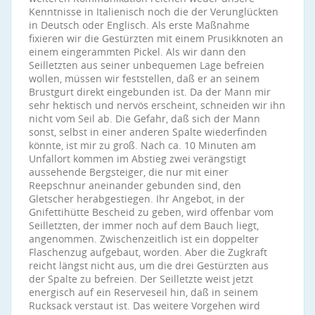
Kenntnisse in Italienisch noch die der Verunglückten
in Deutsch oder Englisch. Als erste Maßnahme
fixieren wir die Gestürzten mit einem Prusikknoten an
einem eingerammten Pickel. Als wir dann den
Seilletzten aus seiner unbequemen Lage befreien
wollen, müssen wir feststellen, daß er an seinem
Brustgurt direkt eingebunden ist. Da der Mann mir
sehr hektisch und nervös erscheint, schneiden wir ihn
nicht vom Seil ab. Die Gefahr, daß sich der Mann
sonst, selbst in einer anderen Spalte wiederfinden
könnte, ist mir zu groß. Nach ca. 10 Minuten am
Unfallort kommen im Abstieg zwei verängstigt
aussehende Bergsteiger, die nur mit einer
Reepschnur aneinander gebunden sind, den
Gletscher herabgestiegen. Ihr Angebot, in der
Gnifettihütte Bescheid zu geben, wird offenbar vom
Seilletzten, der immer noch auf dem Bauch liegt,
angenommen. Zwischenzeitlich ist ein doppelter
Flaschenzug aufgebaut, worden. Aber die Zugkraft
reicht längst nicht aus, um die drei Gestürzten aus
der Spalte zu befreien. Der Seilletzte weist jetzt
energisch auf ein Reserveseil hin, daß in seinem
Rucksack verstaut ist. Das weitere Vorgehen wird