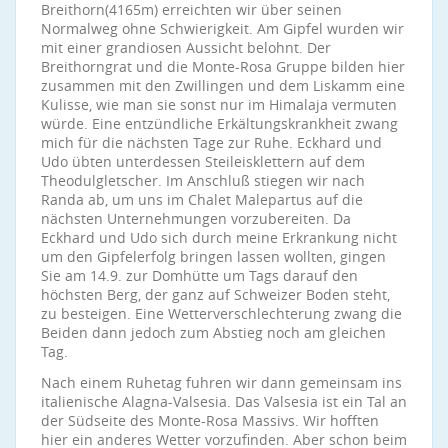
Breithorn(4165m) erreichten wir über seinen
Normalweg ohne Schwierigkeit. Am Gipfel wurden wir
mit einer grandiosen Aussicht belohnt. Der
Breithorngrat und die Monte-Rosa Gruppe bilden hier
zusammen mit den Zwillingen und dem Liskamm eine
Kulisse, wie man sie sonst nur im Himalaja vermuten
würde. Eine entzündliche Erkältungskrankheit zwang
mich für die nächsten Tage zur Ruhe. Eckhard und
Udo übten unterdessen Steileisklettern auf dem
Theodulgletscher. Im Anschluß stiegen wir nach
Randa ab, um uns im Chalet Malepartus auf die
nächsten Unternehmungen vorzubereiten. Da
Eckhard und Udo sich durch meine Erkrankung nicht
um den Gipfelerfolg bringen lassen wollten, gingen
Sie am 14.9. zur Domhütte um Tags darauf den
höchsten Berg, der ganz auf Schweizer Boden steht,
zu besteigen. Eine Wetterverschlechterung zwang die
Beiden dann jedoch zum Abstieg noch am gleichen
Tag.
Nach einem Ruhetag fuhren wir dann gemeinsam ins
italienische Alagna-Valsesia. Das Valsesia ist ein Tal an
der Südseite des Monte-Rosa Massivs. Wir hofften
hier ein anderes Wetter vorzufinden. Aber schon beim