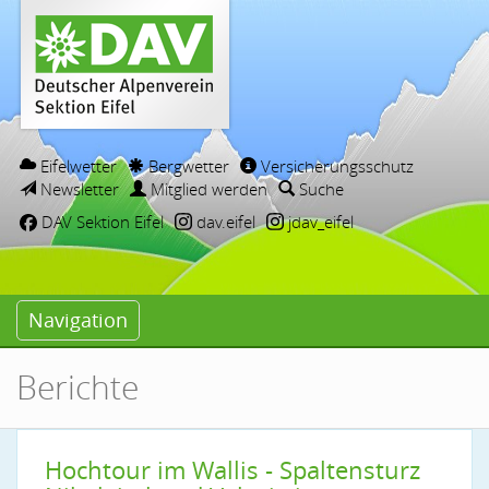
Eifelwetter
Bergwetter
Versicherungsschutz
Newsletter
Mitglied werden
Suche
DAV Sektion Eifel
dav.eifel
jdav_eifel
Navigation
Berichte
Hochtour im Wallis - Spaltensturz