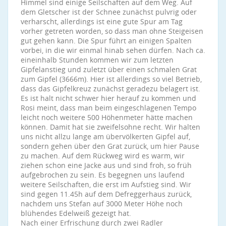
Himmel sind einige Seilschaften auf dem Weg. Auf
dem Gletscher ist der Schnee zunächst pulvrig oder
verharscht, allerdings ist eine gute Spur am Tag
vorher getreten worden, so dass man ohne Steigeisen
gut gehen kann. Die Spur führt an einigen Spalten
vorbei, in die wir einmal hinab sehen dürfen. Nach ca.
eineinhalb Stunden kommen wir zum letzten
Gipfelanstieg und zuletzt über einen schmalen Grat
zum Gipfel (3666m). Hier ist allerdings so viel Betrieb,
dass das Gipfelkreuz zunächst geradezu belagert ist.
Es ist halt nicht schwer hier herauf zu kommen und
Rosi meint, dass man beim eingeschlagenen Tempo
leicht noch weitere 500 Höhenmeter hätte machen
können. Damit hat sie zweifelsohne recht. Wir halten
uns nicht allzu lange am übervölkerten Gipfel auf,
sondern gehen über den Grat zurück, um hier Pause
zu machen. Auf dem Rückweg wird es warm, wir
ziehen schon eine Jacke aus und sind froh, so früh
aufgebrochen zu sein. Es begegnen uns laufend
weitere Seilschaften, die erst im Aufstieg sind. Wir
sind gegen 11.45h auf dem Defreggerhaus zurück,
nachdem uns Stefan auf 3000 Meter Höhe noch
blühendes Edelweiß gezeigt hat.
Nach einer Erfrischung durch zwei Radler