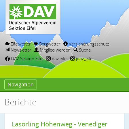
Eifelwetter
Bergwetter
Versicherungsschutz
Newsletter
Mitglied werden
Suche
DAV Sektion Eifel
dav.eifel
jdav_eifel
Navigation
Berichte
Lasörling Höhenweg - Venediger