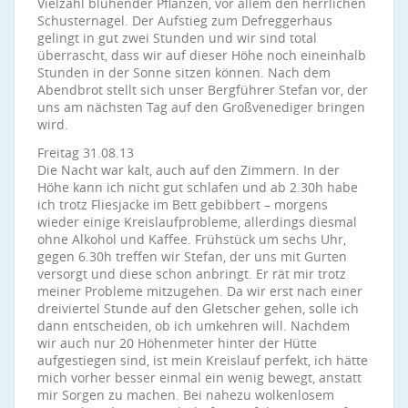
Vielzahl blühender Pflanzen, vor allem den herrlichen
Schusternagel. Der Aufstieg zum Defreggerhaus
gelingt in gut zwei Stunden und wir sind total
überrascht, dass wir auf dieser Höhe noch eineinhalb
Stunden in der Sonne sitzen können. Nach dem
Abendbrot stellt sich unser Bergführer Stefan vor, der
uns am nächsten Tag auf den Großvenediger bringen
wird.
Freitag 31.08.13
Die Nacht war kalt, auch auf den Zimmern. In der
Höhe kann ich nicht gut schlafen und ab 2.30h habe
ich trotz Fliesjacke im Bett gebibbert – morgens
wieder einige Kreislaufprobleme, allerdings diesmal
ohne Alkohol und Kaffee. Frühstück um sechs Uhr,
gegen 6.30h treffen wir Stefan, der uns mit Gurten
versorgt und diese schon anbringt. Er rät mir trotz
meiner Probleme mitzugehen. Da wir erst nach einer
dreiviertel Stunde auf den Gletscher gehen, solle ich
dann entscheiden, ob ich umkehren will. Nachdem
wir auch nur 20 Höhenmeter hinter der Hütte
aufgestiegen sind, ist mein Kreislauf perfekt, ich hätte
mich vorher besser einmal ein wenig bewegt, anstatt
mir Sorgen zu machen. Bei nahezu wolkenlosem