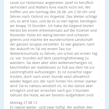
Leute zur Hüttentour angetreten. Josef ist beruflich
verhindert und Walters Knie macht nicht mit. Wir
treffen uns am Sonntag den 26.08. um 2.30 Uhr und
fahren nach Osttirol ins Virgental. Das Wetter schlägt
um, es wird nass, und da es so viel regnet, benötigen
wir knapp 10 Stunden. Ich habe die Gegend letzten
Herbst bei einem Arbeitseinsatz auf der Essener und
Rostocker Hütte ein wenig kennen und schätzen
gelernt und möchte die wunderschöne Landschaft
der ganzen Gruppe vorstellen. Es war geplant, nach
der Ankunft im Tal mit einem Taxi zur
Wetterkreuzhütte zu fahren, um schon am ersten Tag
ca. vier Stunden auf dem Lasörlinghöhenweg zu
wandern. Da oben aber alles wolkenverhangen ist,
beschließen wir stattdessen zu Fuß aus dem Tal zur
Lasörlinghütte aufzusteigen. Es ist zunächst sogar
trocken, doch nach einer Stunde setzt allmählich
wieder Regen ein, der nach hinten hin immer stärker
wird. Da es nahezu windstill ist, ist das Ganze aber
erträglich und wir erreichen nach gut 3 Stunden
Gehzeit die Hütte, wo wir bestens aufgehoben sind.
Montag 27.08.13
Es regnet weiter –und zwar heftig. Wir wollten den