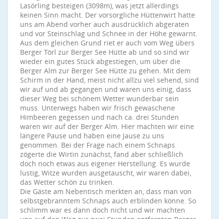
Lasörling besteigen (3098m), was jetzt allerdings
keinen Sinn macht. Der vorsorgliche Hüttenwirt hatte
uns am Abend vorher auch ausdrücklich abgeraten
und vor Steinschlag und Schnee in der Höhe gewarnt.
Aus dem gleichen Grund riet er auch vom Weg übers
Berger Törl zur Berger See Hütte ab und so sind wir
wieder ein gutes Stück abgestiegen, um über die
Berger Alm zur Berger See Hütte zu gehen. Mit dem
Schirm in der Hand, meist nicht allzu viel sehend, sind
wir auf und ab gegangen und waren uns einig, dass
dieser Weg bei schönem Wetter wunderbar sein
muss. Unterwegs haben wir frisch gewaschene
Himbeeren gegessen und nach ca. drei Stunden
waren wir auf der Berger Alm. Hier machten wir eine
längere Pause und haben eine Jause zu uns
genommen. Bei der Frage nach einem Schnaps
zögerte die Wirtin zunächst, fand aber schließlich
doch noch etwas aus eigener Herstellung. Es wurde
lustig, Witze wurden ausgetauscht, wir waren dabei,
das Wetter schön zu trinken.
Die Gäste am Nebentisch merkten an, dass man von
selbstgebranntem Schnaps auch erblinden könne. So
schlimm war es dann doch nicht und wir machten