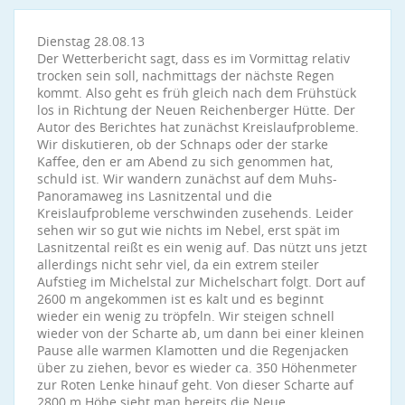
Dienstag 28.08.13
Der Wetterbericht sagt, dass es im Vormittag relativ
trocken sein soll, nachmittags der nächste Regen
kommt. Also geht es früh gleich nach dem Frühstück
los in Richtung der Neuen Reichenberger Hütte. Der
Autor des Berichtes hat zunächst Kreislaufprobleme.
Wir diskutieren, ob der Schnaps oder der starke
Kaffee, den er am Abend zu sich genommen hat,
schuld ist. Wir wandern zunächst auf dem Muhs-
Panoramaweg ins Lasnitzental und die
Kreislaufprobleme verschwinden zusehends. Leider
sehen wir so gut wie nichts im Nebel, erst spät im
Lasnitzental reißt es ein wenig auf. Das nützt uns jetzt
allerdings nicht sehr viel, da ein extrem steiler
Aufstieg im Michelstal zur Michelschart folgt. Dort auf
2600 m angekommen ist es kalt und es beginnt
wieder ein wenig zu tröpfeln. Wir steigen schnell
wieder von der Scharte ab, um dann bei einer kleinen
Pause alle warmen Klamotten und die Regenjacken
über zu ziehen, bevor es wieder ca. 350 Höhenmeter
zur Roten Lenke hinauf geht. Von dieser Scharte auf
2800 m Höhe sieht man bereits die Neue