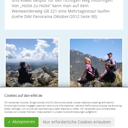
und etwas Gespür für den richtigen Weg mitbringen.
Von „Hütte zu Hütte“ kann man auf dem
Weitwanderweg GR 221 eine Mehrtagestour laufen
(siehe DAV Panorama Oktober/2012 Seite 90).
Cookies auf dav-eifel.de
Wir verwenden Cookies. Einige Cookies sind für die Funktionalität unserer Website unbedingt erforderlich.
Funktionale Cookies hingegen speichern technische Informationen, während Performance-Cookies die Browsing-
Daten verfolgen, um uns bei der Optimierung unserer Website zu helfen. Wir verwenden auch Drittanbieter-
Cookies von unseren Partnern. Diese werden in unserer Cookie-Einstellungen aufgeführt.
✓ Akzeptieren
Nur erforderliche Cookies erlauben