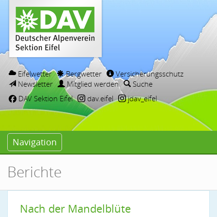
Eifelwetter
Bergwetter
Versicherungsschutz
Newsletter
Mitglied werden
Suche
DAV Sektion Eifel
dav.eifel
jdav_eifel
Navigation
Berichte
Nach der Mandelblüte