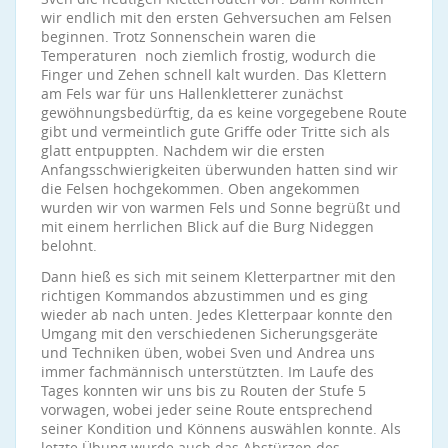
wir endlich mit den ersten Gehversuchen am Felsen
beginnen. Trotz Sonnenschein waren die
Temperaturen noch ziemlich frostig, wodurch die
Finger und Zehen schnell kalt wurden. Das Klettern
am Fels war für uns Hallenkletterer zunächst
gewöhnungsbedürftig, da es keine vorgegebene Route
gibt und vermeintlich gute Griffe oder Tritte sich als
glatt entpuppten. Nachdem wir die ersten
Anfangsschwierigkeiten überwunden hatten sind wir
die Felsen hochgekommen. Oben angekommen
wurden wir von warmen Fels und Sonne begrüßt und
mit einem herrlichen Blick auf die Burg Nideggen
belohnt.
Dann hieß es sich mit seinem Kletterpartner mit den
richtigen Kommandos abzustimmen und es ging
wieder ab nach unten. Jedes Kletterpaar konnte den
Umgang mit den verschiedenen Sicherungsgeräte
und Techniken üben, wobei Sven und Andrea uns
immer fachmännisch unterstützten. Im Laufe des
Tages konnten wir uns bis zu Routen der Stufe 5
vorwagen, wobei jeder seine Route entsprechend
seiner Kondition und Könnens auswählen konnte. Als
letzte Übung wurde auch das Abstürzen des