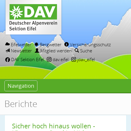
Eifelwetter
Bergwetter
Versicherungsschutz
Newsletter
Mitglied werden
Suche
DAV Sektion Eifel
dav.eifel
jdav_eifel
Navigation
Berichte
Sicher hoch hinaus wollen -