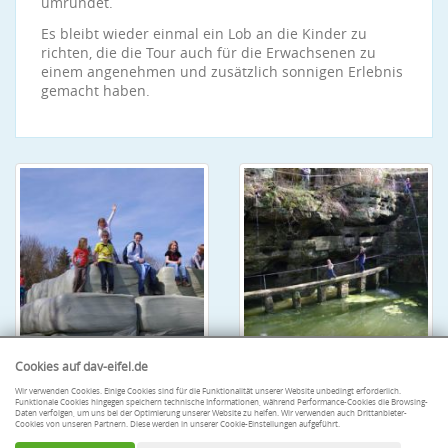
umrundet.
Es bleibt wieder einmal ein Lob an die Kinder zu
richten, die die Tour auch für die Erwachsenen zu
einem angenehmen und zusätzlich sonnigen Erlebnis
gemacht haben.
Cookies auf dav-eifel.de
Wir verwenden Cookies. Einige Cookies sind für die Funktionalität unserer Website unbedingt erforderlich.
Funktionale Cookies hingegen speichern technische Informationen, während Performance-Cookies die Browsing-
Daten verfolgen, um uns bei der Optimierung unserer Website zu helfen. Wir verwenden auch Drittanbieter-
Cookies von unseren Partnern. Diese werden in unserer Cookie-Einstellungen aufgeführt.