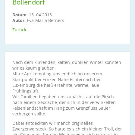
Bollendorf
Datum:
13. 04 2013
Autor:
Eva-Maria Berners
Zurück
Nach dem klirrenden, kalten, dunklen Winter konnten
wir es kaum glauben:
Mitte April empfing uns endlich an unserem
Startpunkt bei Ernzen Nähe Echternach bei
Luxemburg die heiß ersehnte, warme, laue
Frühlingsluft.
Wir Familien begaben uns zunächst auf die Pirsch
nach einem Geocache, der sich in der verwinkelten
Felsenlandschaft im Hang zum Grenzfluss Sauer
verbergen sollte.
Dabei entdeckten wir manch originelles
Zwergenversteck. So hatte es sich ein kleiner Troll, der
ein Geheimnis für den Weiterweg in sich verbarg, in