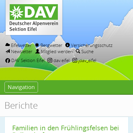
Eifelwetter
Bergwetter
Versicherungsschutz
Newsletter
Mitglied werden
Suche
DAV Sektion Eifel
dav.eifel
jdav_eifel
Navigation
Berichte
Familien in den Frühlingsfelsen bei