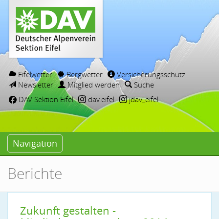
Eifelwetter
Bergwetter
Versicherungsschutz
Newsletter
Mitglied werden
Suche
DAV Sektion Eifel
dav.eifel
jdav_eifel
Navigation
Berichte
Zukunft gestalten -