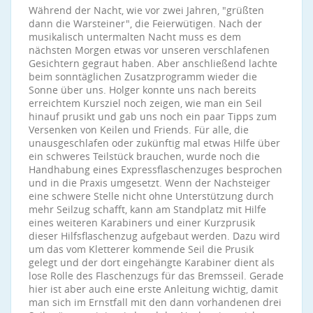
Während der Nacht, wie vor zwei Jahren, "grüßten
dann die Warsteiner", die Feierwütigen. Nach der
musikalisch untermalten Nacht muss es dem
nächsten Morgen etwas vor unseren verschlafenen
Gesichtern gegraut haben. Aber anschließend lachte
beim sonntäglichen Zusatzprogramm wieder die
Sonne über uns. Holger konnte uns nach bereits
erreichtem Kursziel noch zeigen, wie man ein Seil
hinauf prusikt und gab uns noch ein paar Tipps zum
Versenken von Keilen und Friends. Für alle, die
unausgeschlafen oder zukünftig mal etwas Hilfe über
ein schweres Teilstück brauchen, wurde noch die
Handhabung eines Expressflaschenzuges besprochen
und in die Praxis umgesetzt. Wenn der Nachsteiger
eine schwere Stelle nicht ohne Unterstützung durch
mehr Seilzug schafft, kann am Standplatz mit Hilfe
eines weiteren Karabiners und einer Kurzprusik
dieser Hilfsflaschenzug aufgebaut werden. Dazu wird
um das vom Kletterer kommende Seil die Prusik
gelegt und der dort eingehängte Karabiner dient als
lose Rolle des Flaschenzugs für das Bremsseil. Gerade
hier ist aber auch eine erste Anleitung wichtig, damit
man sich im Ernstfall mit den dann vorhandenen drei