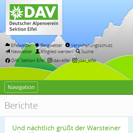
Eifelwetter
Bergwetter
Versicherungsschutz
Newsletter
Mitglied werden
Suche
DAV Sektion Eifel
dav.eifel
jdav_eifel
Navigation
Berichte
Und nächtlich grüßt der Warsteiner