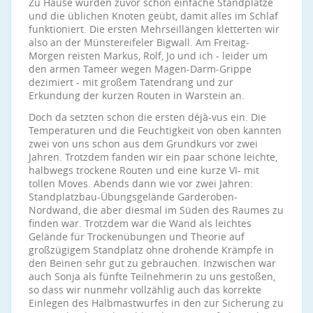
Zu Hause wurden zuvor schon einfache Standplätze
und die üblichen Knoten geübt, damit alles im Schlaf
funktioniert. Die ersten Mehrseillängen kletterten wir
also an der Münstereifeler Bigwall. Am Freitag-
Morgen reisten Markus, Rolf, Jo und ich - leider um
den armen Tameer wegen Magen-Darm-Grippe
dezimiert - mit großem Tatendrang und zur
Erkundung der kurzen Routen in Warstein an.
Doch da setzten schon die ersten déjà-vus ein. Die
Temperaturen und die Feuchtigkeit von oben kannten
zwei von uns schon aus dem Grundkurs vor zwei
Jahren. Trotzdem fanden wir ein paar schöne leichte,
halbwegs trockene Routen und eine kurze VI- mit
tollen Moves. Abends dann wie vor zwei Jahren:
Standplatzbau-Übungsgelände Garderoben-
Nordwand, die aber diesmal im Süden des Raumes zu
finden war. Trotzdem war die Wand als leichtes
Gelände für Trockenübungen und Theorie auf
großzügigem Standplatz ohne drohende Krämpfe in
den Beinen sehr gut zu gebrauchen. Inzwischen war
auch Sonja als fünfte Teilnehmerin zu uns gestoßen,
so dass wir nunmehr vollzählig auch das korrekte
Einlegen des Halbmastwurfes in den zur Sicherung zu