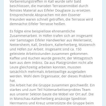
Vorbereitungstreffen in Kall wurde sehr bald
beschlossen, die maroden Terrassenmöbel durch
feinstes Material aus Eifeler Douglasie zu ersetzen.
Entsprechende Absprachen mit den Essener
Freunden waren schnell getroffen, die Terrasse wird
demnächst Eifeler Terrasse heißen.
Es folgte eine beispiellose ehrenamtliche
Zusammenarbeit. In Höfen trafen sich an insgesamt
vier Samstagen Eifeler Handwerker aus Weilerswist,
Nettersheim, Kall, Dreiborn, Kalterherberg, Mützenich
und Höfen zur Arbeit. Insgesamt sind ca. 150
geleistete Arbeitsstunden zusammen gekommen.
Kaffee und Kuchen wurde gereicht, der Mittagstisch
kam aus dem Imbiss. Da aus Platzgründen nicht alle
Leute gleichzeitig arbeiten konnten, mussten
tatsächlich mehrmals Arbeitswillige ausgeladen
werden. Wohl dem Organisator, der dieses Problem
hat.
Die Arbeit hat die Gruppe zusammen geschweißt. Ein
starkes und zum Teil hüttenarbeitserprobtes Team
aus unserer Sektion baute die Möbel vor Ort auf. Die
in Monschau-Kalterherberg ansässige Spedition
Herrmanns und Kreuz unterstützte die Gruppe beim