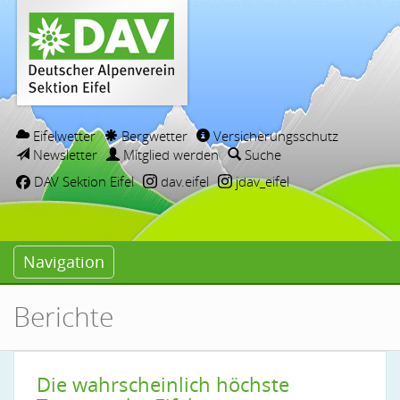
Eifelwetter
Bergwetter
Versicherungsschutz
Newsletter
Mitglied werden
Suche
DAV Sektion Eifel
dav.eifel
jdav_eifel
Navigation
Berichte
Die wahrscheinlich höchste