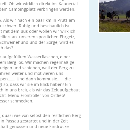
eil. Ob wir wirklich direkt ins Kaunertal
f dem Campingplatz verbringen werden,
. Als wir nach ein paar km in Prutz am
t schwer. Ruhig und beschaulich ist
zt mit dem Bus oder wollen wir wirklich
lliert an unseren sportlichen Ehrgeiz,
Schweinehund und der Sorge, wird es
ch das?
n aufgefüllten Wasserflaschen, einer
dem Berg los. Wir machen regelmäßige
eigen und schieben, weil der Berg zu
 fahren weiter und motivieren uns
tappen……..Und dann kommt sie…….die
 so, dass wir sie im Blick haben! Ein
in uns breit, als wir das Zelt aufgebaut
ht. Menü Frontroller von Ortlieb!
besser schmecken.
 quasi wie von selbst den restlichen Berg
in Passau gestartet und in der Zeit
schaft genossen und neue Eindrücke