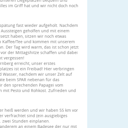
f unseren Liegeplätzen bequem und
lles im Griff hat und wir nicht doch noch
rspätung fast wieder aufgeholt. Nachdem
m Aussteigen geholfen und mit einem
etzt haben, sitzen wir noch etwas
ren Kaffee/Tee und kommen mit unserem
. Der Tag wird warm, das ist schon jetzt
 vor der Mittagshitze schaffen und dabei
ht vergessen!
nberg erreicht, unser erstes
latzes ist ein Freibad! Hier verbringen
d Wasser, nachdem wir unser Zelt auf
äte beim SPAR nebenan für das
ir den sprechenden Papagei vom
 mit Pesto und Rohkost. Zufrieden und
der heiß werden und wir haben 55 km vor
er verfrachtet sind (ein ausgiebiges
a. zwei Stunden einplanen.
r anderem an einem Badesee der nur mit