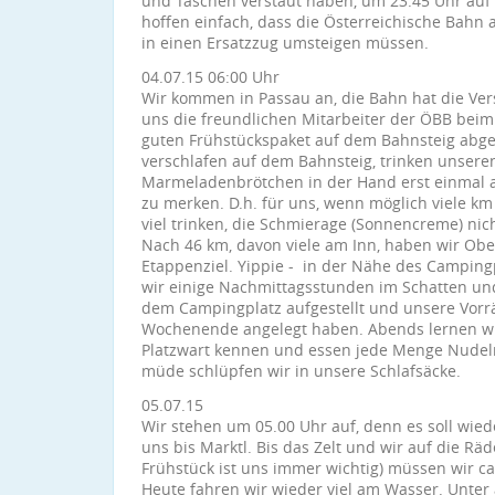
und Taschen verstaut haben, um 23:45 Uhr au
hoffen einfach, dass die Österreichische Bahn a
in einen Ersatzzug umsteigen müssen.
04.07.15 06:00 Uhr
Wir kommen in Passau an, die Bahn hat die Ve
uns die freundlichen Mitarbeiter der ÖBB bei
guten Frühstückspaket auf dem Bahnsteig abges
verschlafen auf dem Bahnsteig, trinken unse
Marmeladenbrötchen in der Hand erst einmal an
zu merken. D.h. für uns, wenn möglich viele km
viel trinken, die Schmierage (Sonnencreme) nic
Nach 46 km, davon viele am Inn, haben wir Ober
Etappenziel. Yippie - in der Nähe des Campingp
wir einige Nachmittagsstunden im Schatten un
dem Campingplatz aufgestellt und unsere Vorr
Wochenende angelegt haben. Abends lernen w
Platzwart kennen und essen jede Menge Nudeln
müde schlüpfen wir in unsere Schlafsäcke.
05.07.15
Wir stehen um 05.00 Uhr auf, denn es soll wie
uns bis Marktl. Bis das Zelt und wir auf die Räd
Frühstück ist uns immer wichtig) müssen wir c
Heute fahren wir wieder viel am Wasser. Unte