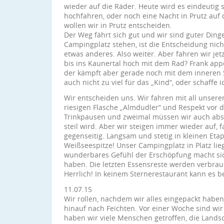
wieder auf die Räder. Heute wird es eindeutig st
hochfahren, oder noch eine Nacht in Prutz au
wollen wir in Prutz entscheiden.
Der Weg fährt sich gut und wir sind guter Dinge
Campingplatz stehen, ist die Entscheidung nich
etwas anderes. Also weiter. Aber fahren wir jet
bis ins Kaunertal hoch mit dem Rad? Frank appe
der kämpft aber gerade noch mit dem inneren 
auch nicht zu viel für das „Kind“, oder schaffe i
Wir entscheiden uns. Wir fahren mit all unsere
riesigen Flasche „Almdudler“ und Respekt vor 
Trinkpausen und zweimal müssen wir auch abst
steil wird. Aber wir steigen immer wieder auf,
gegenseitig. Langsam und stetig in kleinen E
Weißseespitze! Unser Campingplatz in Platz liegt
wunderbares Gefühl der Erschöpfung macht sich 
haben. Die letzten Essensreste werden verbrauc
Herrlich! In keinem Sternerestaurant kann es 
11.07.15
Wir rollen, nachdem wir alles eingepackt haben,
hinauf nach Feichten. Vor einer Woche sind wir 
haben wir viele Menschen getroffen, die Land