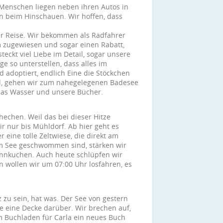
 Menschen liegen neben ihren Autos in
n beim Hinschauen. Wir hoffen, dass
er Reise. Wir bekommen als Radfahrer
 zugewiesen und sogar einen Rabatt,
teckt viel Liebe im Detail, sogar unsere
e so unterstellen, dass alles im
d adoptiert, endlich Eine die Stöckchen
nd, gehen wir zum nahegelegenen Badesee
das Wasser und unsere Bücher.
hechen. Weil das bei dieser Hitze
ir nur bis Mühldorf. Ab hier geht es
 eine tolle Zeltwiese, die direkt am
m See geschwommen sind, stärken wir
nnkuchen. Auch heute schlüpfen wir
n wollen wir um 07:00 Uhr losfahren, es
zu sein, hat was. Der See von gestern
ie eine Decke darüber. Wir brechen auf,
em Buchladen für Carla ein neues Buch