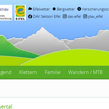
Eifelwetter
Bergwetter
Versicherungssc
DAV Sektion Eifel
dav.eifel
jdav_eifel
ugend
Klettern
Familie
Wandern / MTB
ertal