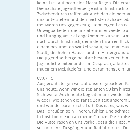
keine Lust auf noch eine Nacht Regen. Die ers
Die nächste Jugendherberge ist in Innsbruck, 
Zwischendurch treffen wir auch den ein oder a
uns unterstellen und den nächsten Schauer a
motivieren uns gegenseitig. Denn eigentlich ist
Unwägbarkeiten, die uns alle immer wieder au
und hungrig am Ziel angekommen zu sein. Am 
noch durch Innsbruck, denn den bizarren Blic
einem bestimmten Winkel schaut, hat man das G
Stadt), die hohen Häuser und im Hintergrund d
Die Jugendherberge hat Ihre besten Zeiten hint
Jugendliche miteinander im Gespräch, alle Stec
mit einem Mobiltelefon und daran hängt ein 
09.07.15
Ausgeruht steigen wir auf unsere gepackten Rä
uns heute, wenn wir die geplanten 90 km hinte
Sichtweite. Auch heute begleiten uns wieder 
wieder, wie schon die ganze Zeit seit unserem 
und wunderbare frische Luft. Das ist es, was 
Das ´draußen sein´, hören, fühlen und schmec
In Imst komme ich an meine Grenze. Die Straße, 
Die Autos rasen an uns vorbei, dazu die Hitze. W
verloren. Als Fußgänger und Radfahrer bist Du