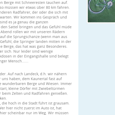
ten Berge mit Schneeresten tauchen auf.
also müssen wir etwas über 80 km fahren.
nderen Radfahrer, der oder die sich mit
bwarten. Wir kommen ins Gespräch und
 sind es ja genau die ganzen
f den Sattel bringen und das Gefühl müde
Abend rollen wir mit unseren Rädern
k auf die Sprungschanze (wenn man aus
efühl, die Springer landen mitten in der
ie Berge, das hat was ganz Besonderes.
er sich. Nur leider sind wenige
kdosen in der Eingangshalle sind belegt
junger Mensch…….
der. Auf nach Landeck, d.h. wir nähern
r uns haben, dem Kaunertal fast auf
die wunderbaren Berge und Wiesen. Immer
Start, kleine Dörfer mit Zwiebeltürmen
wir beim Zelten und Radfahren genießen.
ken.
die hoch in die Stadt führt ist grausam.
er hier nicht zuerst im Auto ist, hat
 hier scheinbar nur im Weg. Wir müssen