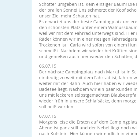
Schotter umgeben ist. Kein einziger Baum! Die
der prallen Sonne! Uns schmerzt der Kopf scho
unser Ziel mehr Schatten hat.
Es erwartet uns der beste Campingplatz unser
den schönsten Platz unter einem Walnussbaum
weil wir mit dem Fahrrad unterwegs sind. Hier s
Räder können wir in einer riesigen Fahrradgarag
Trockenen ist. Carla wird sofort von einem Hun
schmeißt. Nachdem wir wieder bei Kräften si
und genießen auch hier wieder den Schatten, 
06.07.15
Der nächste Campingplatz nach Marktl ist in Sc
eindeutig zu weit mit dem Fahrrad ist, fahren w
weiter mit der Bahn. Auch hier haben wir wieder
Badesee liegt. Nachdem wir ein paar Runden i
uns mit leckeren selbstgemachten Blaubeerpfa
wieder früh in unsere Schlafsäcke, denn morge
soll heiß werden.
07.07.15
Morgens leise die Ersten auf dem Campingplatz 
Abend ist ganz still und der Nebel liegt noch w
nach Kufstein. Hier können wir endlich in ein