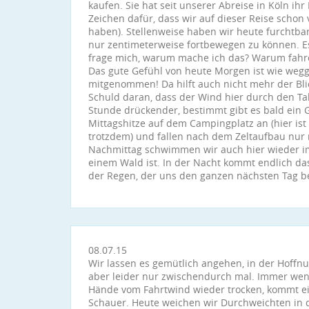
kaufen. Sie hat seit unserer Abreise in Köln ih
Zeichen dafür, dass wir auf dieser Reise schon
haben). Stellenweise haben wir heute furchtba
nur zentimeterweise fortbewegen zu können. Es
frage mich, warum mache ich das? Warum fahre 
Das gute Gefühl von heute Morgen ist wie wegg
mitgenommen! Da hilft auch nicht mehr der Blic
Schuld daran, dass der Wind hier durch den Talk
Stunde drückender, bestimmt gibt es bald ein
Mittagshitze auf dem Campingplatz an (hier ist a
trotzdem) und fallen nach dem Zeltaufbau nur
Nachmittag schwimmen wir auch hier wieder im 
einem Wald ist. In der Nacht kommt endlich da
der Regen, der uns den ganzen nächsten Tag be
08.07.15
Wir lassen es gemütlich angehen, in der Hoffnu
aber leider nur zwischendurch mal. Immer wenn
Hände vom Fahrtwind wieder trocken, kommt ei
Schauer. Heute weichen wir Durchweichten in 