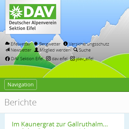
Eifelwetter
Bergwetter
Versicherungsschutz
Newsletter
Mitglied werden
Suche
DAV Sektion Eifel
dav.eifel
jdav_eifel
Navigation
Berichte
Im Kaunergrat zur Gallruthalm...