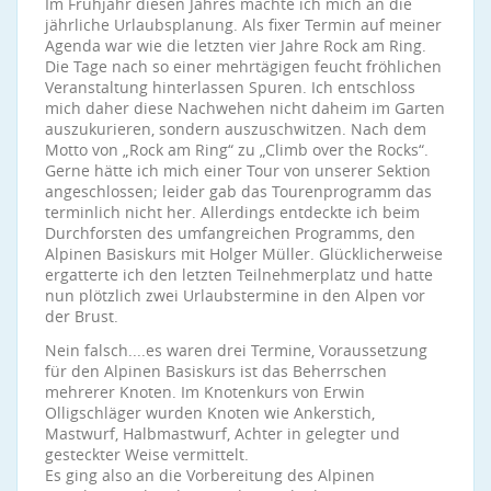
Im Frühjahr diesen Jahres machte ich mich an die
jährliche Urlaubsplanung. Als fixer Termin auf meiner
Agenda war wie die letzten vier Jahre Rock am Ring.
Die Tage nach so einer mehrtägigen feucht fröhlichen
Veranstaltung hinterlassen Spuren. Ich entschloss
mich daher diese Nachwehen nicht daheim im Garten
auszukurieren, sondern auszuschwitzen. Nach dem
Motto von „Rock am Ring“ zu „Climb over the Rocks“.
Gerne hätte ich mich einer Tour von unserer Sektion
angeschlossen; leider gab das Tourenprogramm das
terminlich nicht her. Allerdings entdeckte ich beim
Durchforsten des umfangreichen Programms, den
Alpinen Basiskurs mit Holger Müller. Glücklicherweise
ergatterte ich den letzten Teilnehmerplatz und hatte
nun plötzlich zwei Urlaubstermine in den Alpen vor
der Brust.
Nein falsch....es waren drei Termine, Voraussetzung
für den Alpinen Basiskurs ist das Beherrschen
mehrerer Knoten. Im Knotenkurs von Erwin
Olligschläger wurden Knoten wie Ankerstich,
Mastwurf, Halbmastwurf, Achter in gelegter und
gesteckter Weise vermittelt.
Es ging also an die Vorbereitung des Alpinen