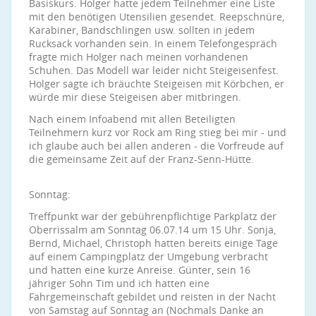
Basiskurs. Holger hatte jedem Teilnehmer eine Liste
mit den benötigen Utensilien gesendet. Reepschnüre,
Karabiner, Bandschlingen usw. sollten in jedem
Rucksack vorhanden sein. In einem Telefongespräch
fragte mich Holger nach meinen vorhandenen
Schuhen. Das Modell war leider nicht Steigeisenfest.
Holger sagte ich bräuchte Steigeisen mit Körbchen, er
würde mir diese Steigeisen aber mitbringen.
Nach einem Infoabend mit allen Beteiligten
Teilnehmern kurz vor Rock am Ring stieg bei mir - und
ich glaube auch bei allen anderen - die Vorfreude auf
die gemeinsame Zeit auf der Franz-Senn-Hütte.
Sonntag:
Treffpunkt war der gebührenpflichtige Parkplatz der
Oberrissalm am Sonntag 06.07.14 um 15 Uhr. Sonja,
Bernd, Michael, Christoph hatten bereits einige Tage
auf einem Campingplatz der Umgebung verbracht
und hatten eine kurze Anreise. Günter, sein 16
jähriger Sohn Tim und ich hatten eine
Fahrgemeinschaft gebildet und reisten in der Nacht
von Samstag auf Sonntag an (Nochmals Danke an