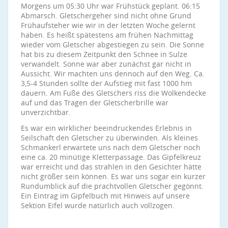
Morgens um 05:30 Uhr war Frühstück geplant. 06:15
Abmarsch. Gletschergeher sind nicht ohne Grund
Frühaufsteher wie wir in der letzten Woche gelernt
haben. Es heißt spätestens am frühen Nachmittag
wieder vom Gletscher abgestiegen zu sein. Die Sonne
hat bis zu diesem Zeitpunkt den Schnee in Sulze
verwandelt. Sonne war aber zunächst gar nicht in
Aussicht. Wir machten uns dennoch auf den Weg. Ca.
3,5-4 Stunden sollte der Aufstieg mit fast 1000 hm
dauern. Am Fuße des Gletschers riss die Wolkendecke
auf und das Tragen der Gletscherbrille war
unverzichtbar.
Es war ein wirklicher beeindruckendes Erlebnis in
Seilschaft den Gletscher zu überwinden. Als kleines
Schmankerl erwartete uns nach dem Gletscher noch
eine ca. 20 minütige Kletterpassage. Das Gipfelkreuz
war erreicht und das strahlen in den Gesichter hätte
nicht größer sein können. Es war uns sogar ein kurzer
Rundumblick auf die prachtvollen Gletscher gegönnt.
Ein Eintrag im Gipfelbuch mit Hinweis auf unsere
Sektion Eifel wurde natürlich auch vollzogen.