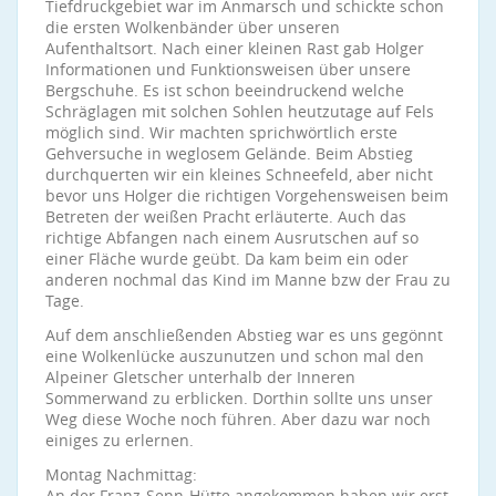
Tiefdruckgebiet war im Anmarsch und schickte schon
die ersten Wolkenbänder über unseren
Aufenthaltsort. Nach einer kleinen Rast gab Holger
Informationen und Funktionsweisen über unsere
Bergschuhe. Es ist schon beeindruckend welche
Schräglagen mit solchen Sohlen heutzutage auf Fels
möglich sind. Wir machten sprichwörtlich erste
Gehversuche in weglosem Gelände. Beim Abstieg
durchquerten wir ein kleines Schneefeld, aber nicht
bevor uns Holger die richtigen Vorgehensweisen beim
Betreten der weißen Pracht erläuterte. Auch das
richtige Abfangen nach einem Ausrutschen auf so
einer Fläche wurde geübt. Da kam beim ein oder
anderen nochmal das Kind im Manne bzw der Frau zu
Tage.
Auf dem anschließenden Abstieg war es uns gegönnt
eine Wolkenlücke auszunutzen und schon mal den
Alpeiner Gletscher unterhalb der Inneren
Sommerwand zu erblicken. Dorthin sollte uns unser
Weg diese Woche noch führen. Aber dazu war noch
einiges zu erlernen.
Montag Nachmittag:
An der Franz-Senn-Hütte angekommen haben wir erst