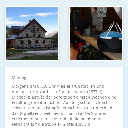
Montag
Morgens um 07:00 Uhr hieß es frühstücken und
Abmarsch zur vorderen Sommerwand. (2677m).
Michael plagte leider bereits seit einigen Wochen eine
Erkältung und ihm fiel der Aufstieg schon sichtlich
schwer. Dennoch kämpfte er sich bis kurz unterhalb
das Gipfelkreuz, welches wir nach ca. 1¾ Stunden
erklommen hatten. Leider blieb die belohnende
Fernsicht auf die Stubaier Gipfel aus. Ein