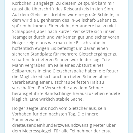
Körbchen :) angelegt. Zu diesem Zeitpunkt kam mir
quasi die Überschrift des Reiseartikels in den Sinn.
Auf dem Gletscher drehten wir eine große Schleife, in
dem wir die Eigenheiten des In-Seilschaft-Gehens zu
spüren bekamen. Einer zieht, der andere hat zu viel
Schlappseil, aber nach kurzer Zeit setzte sich unser
Teamgeist durch und wir kamen gut und sicher voran.
Holger zeigte uns wie man eine Eisschraube im
hoffentlich ewigen Eis befestigt um daran einen
sicheren Standplatz für mehrere Gletschergänger zu
schaffen. Im tieferen Schnee wurde der sog. Tote
Mann vergraben. Im Falle eines Absturz eines
Seilpartners in eine Gletscherspalte haben die Retter
die Möglichkeit sich auch im tiefen Schnee ohne
Verarbeitung einer Eisschraube festen Halt zu
verschaffen. Ein Versuch die aus dem Schnee
herausgeführte Bandschlinge herauszuziehen endete
kläglich. Eine wirklich stabile Sache.
Holger zeigte uns noch vom Gletscher aus, sein
Vorhaben für den nächsten Tag. Die Innere
Sommerwand,
dreitausendeinhundertzweiundzwanzig Meter über
dem Meeresspiegel. Für alle Teilnehmer der erste