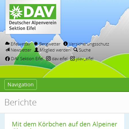
Eifelwetter
Bergwetter
Versicherungsschutz
Newsletter
Mitglied werden
Suche
DAV Sektion Eifel
dav.eifel
jdav_eifel
Navigation
Berichte
Mit dem Körbchen auf den Alpeiner