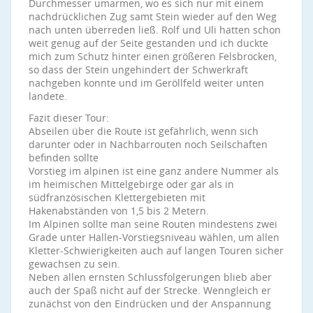
Durchmesser umarmen, wo es sich nur mit einem
nachdrücklichen Zug samt Stein wieder auf den Weg
nach unten überreden ließ. Rolf und Uli hatten schon
weit genug auf der Seite gestanden und ich duckte
mich zum Schutz hinter einen größeren Felsbrocken,
so dass der Stein ungehindert der Schwerkraft
nachgeben konnte und im Geröllfeld weiter unten
landete.
Fazit dieser Tour:
Abseilen über die Route ist gefährlich, wenn sich
darunter oder in Nachbarrouten noch Seilschaften
befinden sollte
Vorstieg im alpinen ist eine ganz andere Nummer als
im heimischen Mittelgebirge oder gar als in
südfranzösischen Klettergebieten mit
Hakenabständen von 1,5 bis 2 Metern.
Im Alpinen sollte man seine Routen mindestens zwei
Grade unter Hallen-Vorstiegsniveau wählen, um allen
Kletter-Schwierigkeiten auch auf langen Touren sicher
gewachsen zu sein.
Neben allen ernsten Schlussfolgerungen blieb aber
auch der Spaß nicht auf der Strecke. Wenngleich er
zunächst von den Eindrücken und der Anspannung