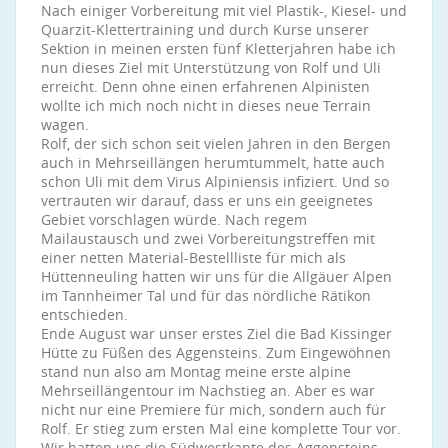
Nach einiger Vorbereitung mit viel Plastik-, Kiesel- und
Quarzit-Klettertraining und durch Kurse unserer
Sektion in meinen ersten fünf Kletterjahren habe ich
nun dieses Ziel mit Unterstützung von Rolf und Uli
erreicht. Denn ohne einen erfahrenen Alpinisten
wollte ich mich noch nicht in dieses neue Terrain
wagen.
Rolf, der sich schon seit vielen Jahren in den Bergen
auch in Mehrseillängen herumtummelt, hatte auch
schon Uli mit dem Virus Alpiniensis infiziert. Und so
vertrauten wir darauf, dass er uns ein geeignetes
Gebiet vorschlagen würde. Nach regem
Mailaustausch und zwei Vorbereitungstreffen mit
einer netten Material-Bestellliste für mich als
Hüttenneuling hatten wir uns für die Allgäuer Alpen
im Tannheimer Tal und für das nördliche Rätikon
entschieden.
Ende August war unser erstes Ziel die Bad Kissinger
Hütte zu Füßen des Aggensteins. Zum Eingewöhnen
stand nun also am Montag meine erste alpine
Mehrseillängentour im Nachstieg an. Aber es war
nicht nur eine Premiere für mich, sondern auch für
Rolf. Er stieg zum ersten Mal eine komplette Tour vor.
Wir hatten uns die Südwestkante des Aggensteins