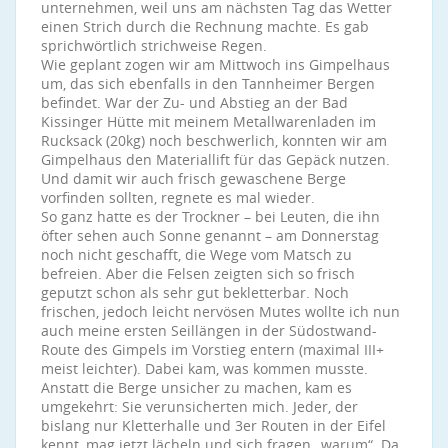
unternehmen, weil uns am nächsten Tag das Wetter
einen Strich durch die Rechnung machte. Es gab
sprichwörtlich strichweise Regen.
Wie geplant zogen wir am Mittwoch ins Gimpelhaus
um, das sich ebenfalls in den Tannheimer Bergen
befindet. War der Zu- und Abstieg an der Bad
Kissinger Hütte mit meinem Metallwarenladen im
Rucksack (20kg) noch beschwerlich, konnten wir am
Gimpelhaus den Materiallift für das Gepäck nutzen.
Und damit wir auch frisch gewaschene Berge
vorfinden sollten, regnete es mal wieder.
So ganz hatte es der Trockner – bei Leuten, die ihn
öfter sehen auch Sonne genannt – am Donnerstag
noch nicht geschafft, die Wege vom Matsch zu
befreien. Aber die Felsen zeigten sich so frisch
geputzt schon als sehr gut bekletterbar. Noch
frischen, jedoch leicht nervösen Mutes wollte ich nun
auch meine ersten Seillängen in der Südostwand-
Route des Gimpels im Vorstieg entern (maximal III+
meist leichter). Dabei kam, was kommen musste.
Anstatt die Berge unsicher zu machen, kam es
umgekehrt: Sie verunsicherten mich. Jeder, der
bislang nur Kletterhalle und 3er Routen in der Eifel
kennt, mag jetzt lächeln und sich fragen „warum“. Da