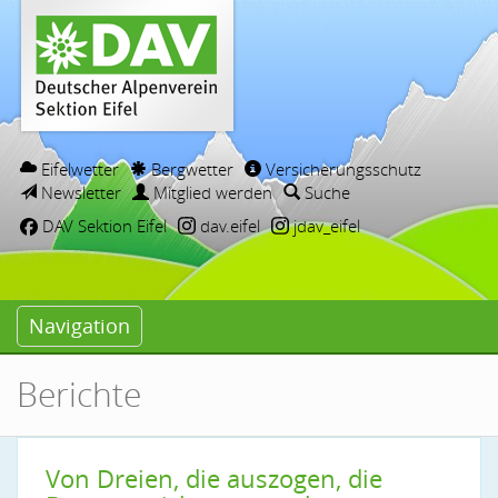
Eifelwetter
Bergwetter
Versicherungsschutz
Newsletter
Mitglied werden
Suche
DAV Sektion Eifel
dav.eifel
jdav_eifel
Navigation
Berichte
Von Dreien, die auszogen, die