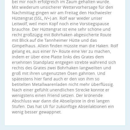
bei mir noch erfolgreich im Zaum gehalten wurde.
Mit wiederum unsicherer Wettervorhersage für den
Nachmittag gingen wir am Freitag den Hochwiesler
Hüttengrat (5SL, IV+) an. Rolf war wieder unser
Leitwolf, weil mein Kopf noch eine Vorstiegspause
brauchte. Der Hüttengrat ist eine sehr schöne und
recht großzügig mit Bohrhaken abgesicherte Route
mit Blick auf die Tannheimer Hütte und das
Gimpelhaus. Allein finden müsste man die Haken. Rolf
gelang es, aus einer IV+ Route eine Ver zu machen,
indem er über eine Platte links des Grates dem
ersehnten Standplatz entgegen strebte während sich
rechts des Grates zwei Bohrhaken langweilten und
groß mit ihren ungenutzten Ösen gähnten. Und
spätestens hier fand auch er den von ihm so
betitelten Metallwarenladen nicht mehr überflüssig.
Nach einer gefühlt unendlichen Strecke konnte er
wenigstens einen Friend setzen. Der krönende
Abschluss war dann die Abseilpiste in drei langen
Stufen. Das hat Uli für zukünftige Abseilaktionen ein
wenig besser gewappnet.