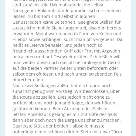
sind zunächst die Hakenabstände, die selbst
Nideggener Hakenabstände paradiesisch erscheinen
lassen. 10 bis 15m sind selbst in alpinen
Genussrouten keine Seltenheit. Geeignete Stellen für
zusätzliche mobile Sicherungsmittel, also den bereits
erwähnten Metallwarenladen in Form von Keilen und
Friends sowie Schlingen, sucht man oft vergebens. Da
heißt es „Nerve behaale“ und jeden noch so
freundlich aussehenden Griff oder Tritt mit Argwohn
betrachten und auf Festigkeit prüfen. Schließlich will
man weder diese noch das oft herumliegende Geröll
auf die beiden Partner weiter unten befördern oder
selbst dem oft losen und nach unten strebenden Fels
hinterher eilen.
Nach zwei Seillängen á 45m hatte ich dann auch
zunächst genug vom Vorstieg. Wir beschlossen, über
die Route abzuseilen. Dies jedoch nicht ohne zu
prüfen, ob uns noch jemand folgte, den wir hätten
gefährden können. Beim Abziehen des Seils im
letzten Abseilstück gelang es mir mit Hilfe des Seils
dann aber doch noch die Berge unsicher zu machen.
Das letzte Stück der beiden Halbseile musste
unbedingt einen schönen dicken Stein mit etwa 20cm