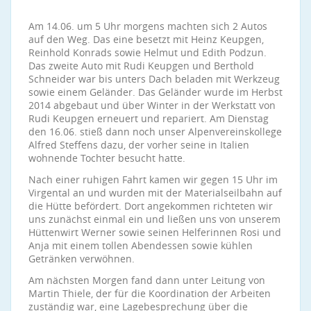
Am 14.06. um 5 Uhr morgens machten sich 2 Autos
auf den Weg. Das eine besetzt mit Heinz Keupgen,
Reinhold Konrads sowie Helmut und Edith Podzun.
Das zweite Auto mit Rudi Keupgen und Berthold
Schneider war bis unters Dach beladen mit Werkzeug
sowie einem Geländer. Das Geländer wurde im Herbst
2014 abgebaut und über Winter in der Werkstatt von
Rudi Keupgen erneuert und repariert. Am Dienstag
den 16.06. stieß dann noch unser Alpenvereinskollege
Alfred Steffens dazu, der vorher seine in Italien
wohnende Tochter besucht hatte.
Nach einer ruhigen Fahrt kamen wir gegen 15 Uhr im
Virgental an und wurden mit der Materialseilbahn auf
die Hütte befördert. Dort angekommen richteten wir
uns zunächst einmal ein und ließen uns von unserem
Hüttenwirt Werner sowie seinen Helferinnen Rosi und
Anja mit einem tollen Abendessen sowie kühlen
Getränken verwöhnen.
Am nächsten Morgen fand dann unter Leitung von
Martin Thiele, der für die Koordination der Arbeiten
zuständig war, eine Lagebesprechung über die