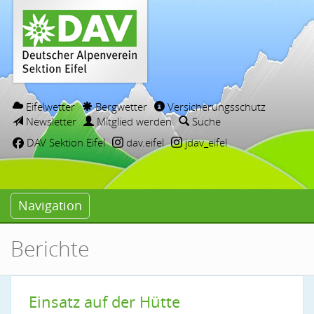
Eifelwetter
Bergwetter
Versicherungsschutz
Newsletter
Mitglied werden
Suche
DAV Sektion Eifel
dav.eifel
jdav_eifel
Navigation
Berichte
Einsatz auf der Hütte