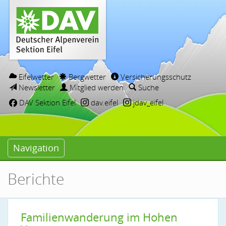
Eifelwetter
Bergwetter
Versicherungsschutz
Newsletter
Mitglied werden
Suche
DAV Sektion Eifel
dav.eifel
jdav_eifel
Navigation
Berichte
Familienwanderung im Hohen