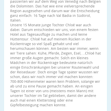
passierten wir auf dem Weg von Venedig nach Belgien
die Dolomiten. Das hat wie eine vielversprechende
Region ausgesehen und darum war die Entscheidung
ganz einfach: 16 Tage nach Val Badia in Südtirol,
Italien.
Unsere 15 Monate junge Tochter Chloé war auch
dabei. Darum entschieden wir uns, von einem festen
Hotel aus Tagesausflüge zu machen und keine
Hüttentour. Chloé hat auf meinem Rücken in der
Rückentrage so viel Spaß gehabt und viel
herumschauen können. Am besten war immer, wenn
wir Tiere sahen: Kühe, Pferde, Ziegen, Esel, ...Chloé hat
immer große Augen gemacht. Solch ein kleines
Mädchen in der Rückentrage bedeutete natürlich
einige Einschränkungen bei unserer Routenwahl und
der Reisedauer. Doch einige Tage später wussten wir
schon, dass wir noch immer viel machen konnten:
700-800 Höhenmeter waren kein Problem, solange wir
ab und zu eine Pause gemacht haben. An einigen
Tagen ist einer von uns (meistens mein Mann) mit
unserer Tochter im Tal geblieben, damit der andere
auch mal einen Klettersteig oder eine
Gipfelbesteigung machen konnte.