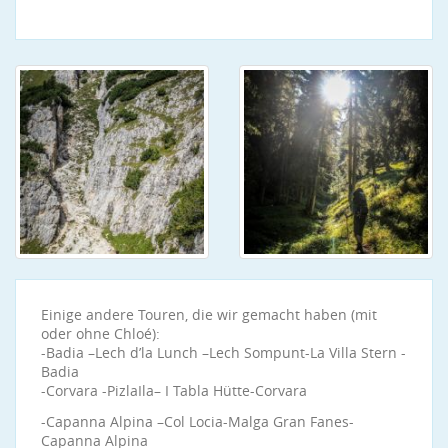
Einige andere Touren, die wir gemacht haben (mit
oder ohne Chloé):
-Badia –Lech d’la Lunch –Lech Sompunt-La Villa Stern -
Badia
-Corvara -PizlaIla– I Tabla Hütte-Corvara
-Capanna Alpina –Col Locia-Malga Gran Fanes-
Capanna Alpina