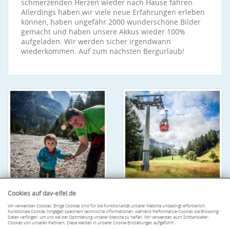
schmerzenden Herzen wieder nach Hause fahren.
Allerdings haben wir viele neue Erfahrungen erleben
können, haben ungefähr 2000 wunderschöne Bilder
gemacht und haben unsere Akkus wieder 100%
aufgeladen. Wir werden sicher irgendwann
wiederkommen. Auf zum nächsten Bergurlaub!
Cookies auf dav-eifel.de
Wir verwenden Cookies. Einige Cookies sind für die Funktionalität unserer Website unbedingt erforderlich.
Funktionale Cookies hingegen speichern technische Informationen, während Performance-Cookies die Browsing-
Daten verfolgen, um uns bei der Optimierung unserer Website zu helfen. Wir verwenden auch Drittanbieter-
Cookies von unseren Partnern. Diese werden in unserer Cookie-Einstellungen aufgeführt.