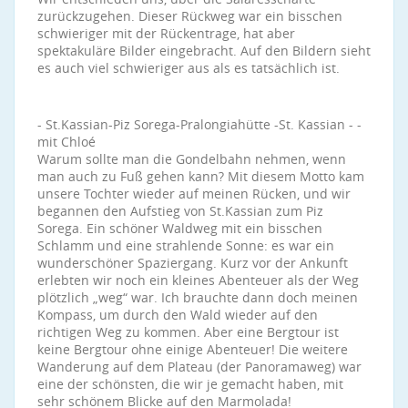
zurückzugehen. Dieser Rückweg war ein bisschen
schwieriger mit der Rückentrage, hat aber
spektakuläre Bilder eingebracht. Auf den Bildern sieht
es auch viel schwieriger aus als es tatsächlich ist.
- St.Kassian-Piz Sorega-Pralongiahütte -St. Kassian - -
mit Chloé
Warum sollte man die Gondelbahn nehmen, wenn
man auch zu Fuß gehen kann? Mit diesem Motto kam
unsere Tochter wieder auf meinen Rücken, und wir
begannen den Aufstieg von St.Kassian zum Piz
Sorega. Ein schöner Waldweg mit ein bisschen
Schlamm und eine strahlende Sonne: es war ein
wunderschöner Spaziergang. Kurz vor der Ankunft
erlebten wir noch ein kleines Abenteuer als der Weg
plötzlich „weg“ war. Ich brauchte dann doch meinen
Kompass, um durch den Wald wieder auf den
richtigen Weg zu kommen. Aber eine Bergtour ist
keine Bergtour ohne einige Abenteuer! Die weitere
Wanderung auf dem Plateau (der Panoramaweg) war
eine der schönsten, die wir je gemacht haben, mit
sehr schönem Blicke auf den Marmolada!