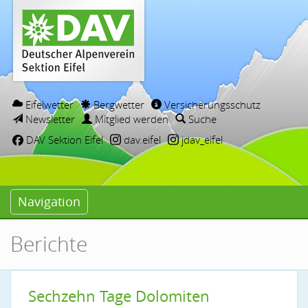
Eifelwetter
Bergwetter
Versicherungsschutz
Newsletter
Mitglied werden
Suche
DAV Sektion Eifel
dav.eifel
jdav_eifel
Navigation
Berichte
Sechzehn Tage Dolomiten