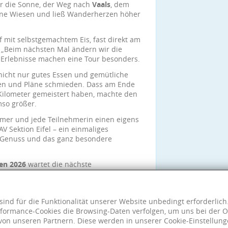
der die Sonne, der Weg nach
Vaals
, dem
rüne Wiesen und ließ Wanderherzen höher
f mit selbstgemachtem Eis, fast direkt am
 „Beim nächsten Mal ändern wir die
n Erlebnisse machen eine Tour besonders.
nicht nur gutes Essen und gemütliche
hen und Pläne schmieden. Dass am Ende
 Kilometer gemeistert haben, machte den
mso größer.
hmer und jede Teilnehmerin einen eigens
V Sektion Eifel – ein einmaliges
, Genuss und das ganz besondere
en 2026
wartet die nächste
xemburg
, ins grüne Herz der Ardennen.
er.
sind für die Funktionalität unserer Website unbedingt erforderlic
formance-Cookies die Browsing-Daten verfolgen, um uns bei der O
von unseren Partnern. Diese werden in unserer Cookie-Einstellung