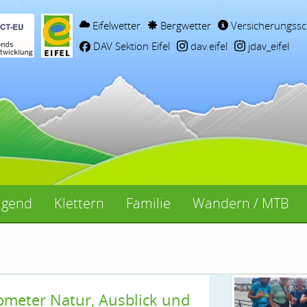
Eifelwetter
Bergwetter
Versicherungssc
DAV Sektion Eifel
dav.eifel
jdav_eifel
ugend
Klettern
Familie
Wandern / MTB
ometer Natur, Ausblick und