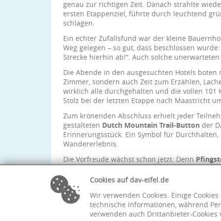
genau zur richtigen Zeit. Danach strahlte wie
ersten Etappenziel, führte durch leuchtend g
schlagen.
Ein echter Zufallsfund war der kleine Bauernho
Weg gelegen – so gut, dass beschlossen wurde:
Strecke hierhin ab!“. Auch solche unerwartete
Die Abende in den ausgesuchten Hotels boten 
Zimmer, sondern auch Zeit zum Erzählen, Lac
wirklich alle durchgehalten und die vollen 101
Stolz bei der letzten Etappe nach Maastricht u
Zum krönenden Abschluss erhielt jeder Teilne
gestalteten
Dutch Mountain Trail-Button
der DA
Erinnerungsstück. Ein Symbol für Durchhalten
Wandererlebnis.
Die Vorfreude wächst schon jetzt: Denn
Pfingst
Weitwanderung – dann geht’s ins
Éislek in Lu
Neue Pfade. Neue Geschichten. Neues Abenteu
Cookies auf dav-eifel.de
Wir verwenden Cookies. Einige Cookies 
technische Informationen, während Per
verwenden auch Drittanbieter-Cookies 