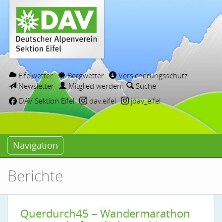
Eifelwetter
Bergwetter
Versicherungsschutz
Newsletter
Mitglied werden
Suche
DAV Sektion Eifel
dav.eifel
jdav_eifel
Navigation
Berichte
Querdurch45 – Wandermarathon