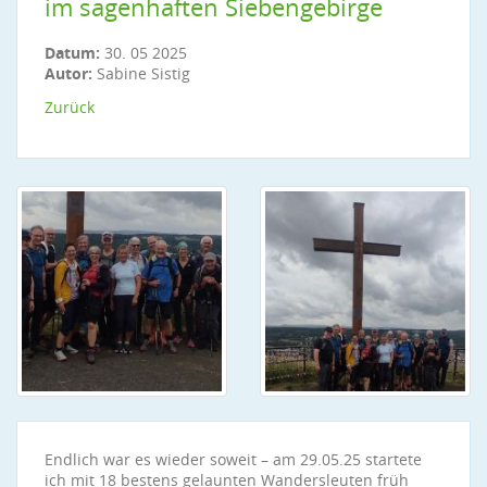
im sagenhaften Siebengebirge
Datum:
30. 05 2025
Autor:
Sabine Sistig
Zurück
Endlich war es wieder soweit – am 29.05.25 startete
ich mit 18 bestens gelaunten Wandersleuten früh