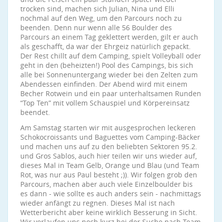
trocken sind, machen sich Julian, Nina und Elli
nochmal auf den Weg, um den Parcours noch zu
beenden. Denn nur wenn alle 56 Boulder des
Parcours an einem Tag geklettert werden, gilt er auch
als geschafft, da war der Ehrgeiz natürlich gepackt.
Der Rest chillt auf dem Camping, spielt Volleyball oder
geht in den (beheizten!) Pool des Campings, bis sich
alle bei Sonnenuntergang wieder bei den Zelten zum
Abendessen einfinden. Der Abend wird mit einem
Becher Rotwein und ein paar unterhaltsamen Runden
“Top Ten” mit vollem Schauspiel und Körpereinsatz
beendet.
Am Samstag starten wir mit ausgesprochen leckeren
Schokocroissants und Baguettes vom Camping-Bäcker
und machen uns auf zu den beliebten Sektoren 95.2.
und Gros Sablos, auch hier teilen wir uns wieder auf,
dieses Mal in Team Gelb, Orange und Blau (und Team
Rot, was nur aus Paul besteht ;)). Wir folgen grob den
Parcours, machen aber auch viele Einzelboulder bis
es dann - wie sollte es auch anders sein - nachmittags
wieder anfängt zu regnen. Dieses Mal ist nach
Wetterbericht aber keine wirklich Besserung in Sicht.
Wir verlaufen uns noch kurz bei der Suche nach Team