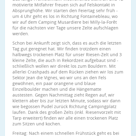
motivierte Mitfahrer freuen sich auf Felskontakt in
Absprunghöhe. Wir starten den Feiertag sehr früh -
um 4 Uhr geht es los in Richtung Fontainebleau, wo
wir auf dem Camping Musardiere bei Milly-la-Forêt
für die nächsten vier Tage unsere Zelte aufschlagen
werden.
Schon bei Ankunft zeigt sich, dass es auch die letzten
Tag gut geregnet hat. Wir finden trotzdem einen
halbwegs trockenen Platz für unser Riesen-Zelt und 3
kleine Zelte, die auch in Rekordzeit aufgebaut sind -
schließlich wollen wir direkt los zum Bouldern. Mit
allerlei Crashpads auf dem Rücken ziehen wir los zum
Sektor Jean die Vignes, wo wir uns an den Fels
gewöhnen, ein paar orangene und blaue
Einzelboulder machen und die Hängematte
austesten. Gegen Nachmittag zieht Regen auf, wir
klettern aber bis zur letzten Minute, sodass wir dann
wie begossen Pudel zurück Richtung Campingplatz
laufen. Dank des großen Zelts (inkl. Riesenvorzelt mit
Tarp erweitert) finden wir alle einen trockenen Platz
zum Sitzen und kochen.
Freitag: Nach einem schnellen Frühstück geht es bei