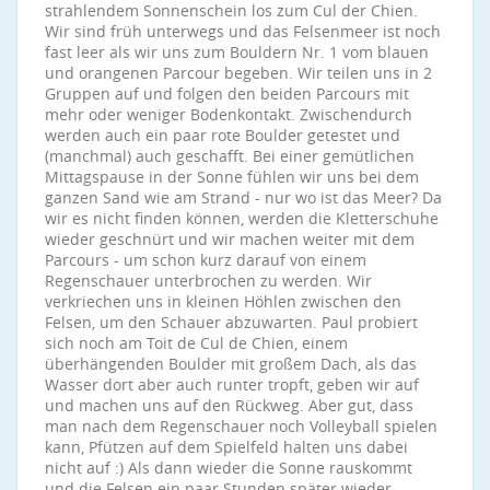
strahlendem Sonnenschein los zum Cul der Chien.
Wir sind früh unterwegs und das Felsenmeer ist noch
fast leer als wir uns zum Bouldern Nr. 1 vom blauen
und orangenen Parcour begeben. Wir teilen uns in 2
Gruppen auf und folgen den beiden Parcours mit
mehr oder weniger Bodenkontakt. Zwischendurch
werden auch ein paar rote Boulder getestet und
(manchmal) auch geschafft. Bei einer gemütlichen
Mittagspause in der Sonne fühlen wir uns bei dem
ganzen Sand wie am Strand - nur wo ist das Meer? Da
wir es nicht finden können, werden die Kletterschuhe
wieder geschnürt und wir machen weiter mit dem
Parcours - um schon kurz darauf von einem
Regenschauer unterbrochen zu werden. Wir
verkriechen uns in kleinen Höhlen zwischen den
Felsen, um den Schauer abzuwarten. Paul probiert
sich noch am Toit de Cul de Chien, einem
überhängenden Boulder mit großem Dach, als das
Wasser dort aber auch runter tropft, geben wir auf
und machen uns auf den Rückweg. Aber gut, dass
man nach dem Regenschauer noch Volleyball spielen
kann, Pfützen auf dem Spielfeld halten uns dabei
nicht auf :) Als dann wieder die Sonne rauskommt
und die Felsen ein paar Stunden später wieder