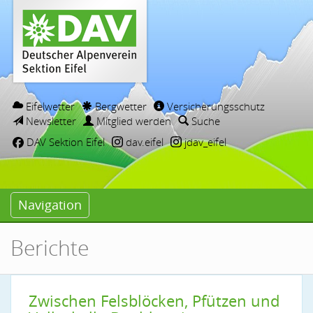
Eifelwetter
Bergwetter
Versicherungsschutz
Newsletter
Mitglied werden
Suche
DAV Sektion Eifel
dav.eifel
jdav_eifel
Navigation
Berichte
Zwischen Felsblöcken, Pfützen und