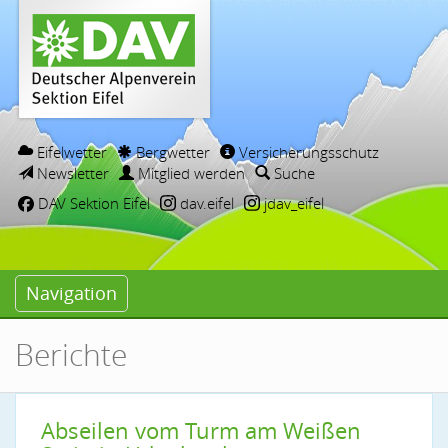
Eifelwetter
Bergwetter
Versicherungsschutz
Newsletter
Mitglied werden
Suche
DAV Sektion Eifel
dav.eifel
jdav_eifel
Navigation
Berichte
Abseilen vom Turm am Weißen