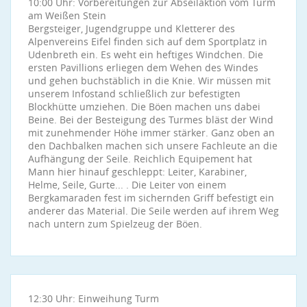
10:00 Uhr: Vorbereitungen zur Abseilaktion vom Turm
am Weißen Stein
Bergsteiger, Jugendgruppe und Kletterer des
Alpenvereins Eifel finden sich auf dem Sportplatz in
Udenbreth ein. Es weht ein heftiges Windchen. Die
ersten Pavillions erliegen dem Wehen des Windes
und gehen buchstäblich in die Knie. Wir müssen mit
unserem Infostand schließlich zur befestigten
Blockhütte umziehen. Die Böen machen uns dabei
Beine. Bei der Besteigung des Turmes bläst der Wind
mit zunehmender Höhe immer stärker. Ganz oben an
den Dachbalken machen sich unsere Fachleute an die
Aufhängung der Seile. Reichlich Equipement hat
Mann hier hinauf geschleppt: Leiter, Karabiner,
Helme, Seile, Gurte... . Die Leiter von einem
Bergkamaraden fest im sichernden Griff befestigt ein
anderer das Material. Die Seile werden auf ihrem Weg
nach untern zum Spielzeug der Böen.
12:30 Uhr: Einweihung Turm