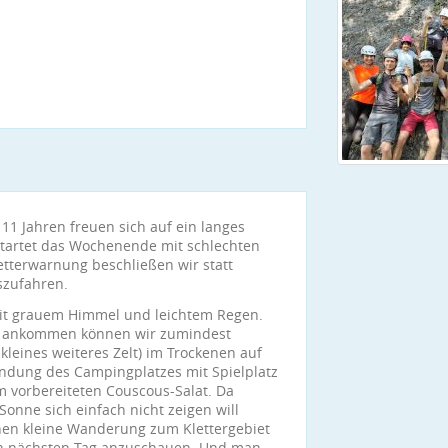
 11 Jahren freuen sich auf ein langes
startet das Wochenende mit schlechten
terwarnung beschließen wir statt
szufahren.
it grauem Himmel und leichtem Regen.
al ankommen können wir zumindest
 kleines weiteres Zelt) im Trockenen auf
ndung des Campingplatzes mit Spielplatz
m vorbereiteten Couscous-Salat. Da
Sonne sich einfach nicht zeigen will
nen kleine Wanderung zum Klettergebiet
en nächsten Tag anzuschauen. Und man