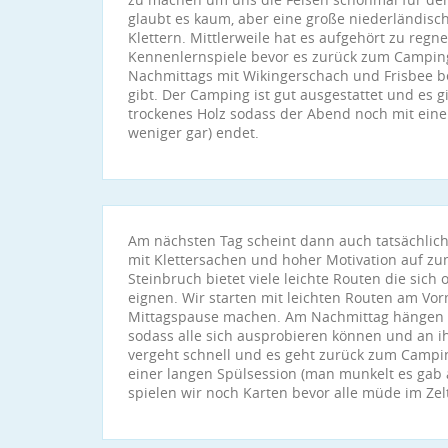
glaubt es kaum, aber eine große niederländisch
Klettern. Mittlerweile hat es aufgehört zu regn
Kennenlernspiele bevor es zurück zum Camping
Nachmittags mit Wikingerschach und Frisbee 
gibt. Der Camping ist gut ausgestattet und es 
trockenes Holz sodass der Abend noch mit ein
weniger gar) endet.
Am nächsten Tag scheint dann auch tatsächlic
mit Klettersachen und hoher Motivation auf zum
Steinbruch bietet viele leichte Routen die sich o
eignen. Wir starten mit leichten Routen am Vo
Mittagspause machen. Am Nachmittag hängen w
sodass alle sich ausprobieren können und an i
vergeht schnell und es geht zurück zum Campi
einer langen Spülsession (man munkelt es gab 
spielen wir noch Karten bevor alle müde im Zel