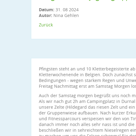
Datum:
31. 08 2024
Autor:
Nina Gehlen
Zurück
Pfingsten steht an und 10 Kletterbegeisterte ab
Kletterwochenende in Belgien. Doch zunächst 
Bedingungen - wegen starkem Regen und Unwet
Freitag Nachmittag erst am Samstag Morgen lo
Auch der Samstag morgen begrüßt uns noch m
Als wir nach gut 2h am Campingplatz in Durn
unsere Zelte (Hildegard das riesen Zelt und ein
der Gruppenwiese aufbauen. Nach kurzer Erku
und Fitnessparcours verspeisen wir den von Ti
danach immer noch alles sehr nass ist und die 
beschließen wir in sehreichtem Nieselregen ei
zu machen um uns die Felsen schonmal für d