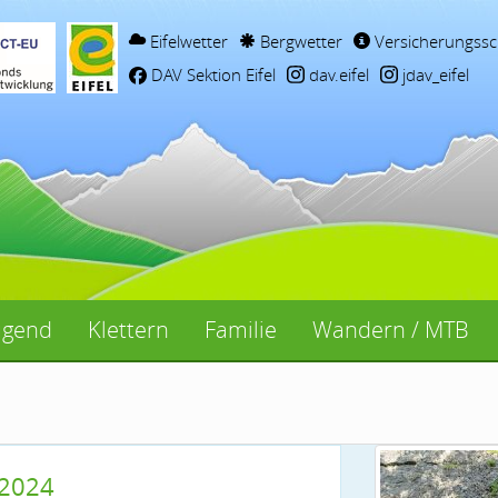
Eifelwetter
Bergwetter
Versicherungssc
DAV Sektion Eifel
dav.eifel
jdav_eifel
ugend
Klettern
Familie
Wandern / MTB
 2024