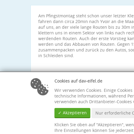
Am Pfingstmontag steht schon unser letzter Klet
fahren dann circa 20min nach Yvoir an die Ma
auf uns, an der viele lange Routen bis zu 30m i
klettern uns in einem Sektor von links nach re
werdenden Routen. Auch der erste Vorstieg kan
werden und das Abbauen von Routen. Gegen 15
zusammenpacken und zurück zu den Autos, sod
in Schleiden sind.
Wir freuen uns auf die Pfingstfahrt nächstes Ja
mehr klettern :))!
Cookies auf dav-eifel.de
Wir verwenden Cookies. Einige Cookies 
technische Informationen, während Per
verwenden auch Drittanbieter-Cookies 
✓ Akzeptieren
Nur erforderliche 
Klicken Sie oben auf "Akzeptieren", we
Ihre Einstellungen können Sie jederzei