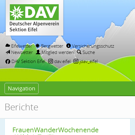
Eifelwetter
Bergwetter
Versicherungsschutz
Newsletter
Mitglied werden
Suche
DAV Sektion Eifel
dav.eifel
jdav_eifel
Navigation
Berichte
FrauenWanderWochenende