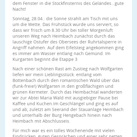
dem Fenster in die Stockfinsternis des Geländes…gute
Nacht!
Sonntag, 28.04.: die Sonne strahlt am Tisch mit uns
um die Wette. Das Frühstück wurde uns serviert, so
dass wir frisch um 8.30 Uhr bei toller Morgenluft
unseren Weg nach Heimbach zunächst durch das
lauschige Ostufer des Obersees der Ruhrtalsperre in
Angriff nahmen. Auf dem Eifelsteig angekommen ging
es immer am Wasser entlang nach Gemünd. Im
Kurgarten beginnt die Etappe 3
Nach einer schönen Rast am Zustieg nach Wolfgarten
liefen wir mein Lieblingsstück: entlang vom
Bottenbach durch den romantischen Wald über das
(funk-freie!) Wolfgarten in den großflächigen und
grünen Kermeter. Durch das Heimbachtal wanderten
wir zur Abtei Maria Wald mit ausgiebiger Pause bei
Kaffee und Kuchen.Im Geschlängel und ging es auf
und ab, zuletzt am Seerand der Stauanlage Heimbach
und unterhalb der Burg Hengebach hinein nach
Heimbach mit Abschlusseis.
Für mich war es ein tolles Wochenende mit vielen
Eindrücken, guten Gesprächen und einer sehr netten