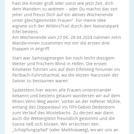
hast die Kinder groß oder sonst wie jetzt Zeit, dich
dem Wandern zu widmen – oder Du machst das seit
jeher und freust Dich auf ein aktives Wochenende
unter gleichgesinnten Frauen“. Für meine Idee
eignete sich der WildnisTrail durch den Nationalpark
Eifel bestens.
Am Wochenende vom 27.04.-28.04.2024 nahmen zehn
Wanderinnen zusammen mit mir die ersten drei
Etappen in Angriff.
Start war Samstagmorgen bei noch leicht diesigem
Wetter und frischem Wind in Höfen. Die ersten
Kilometer führten uns auf dem Eifelsteig hinunter ins
Perlbach-Fuhrtsbachtal, wo die letzten Narzissen der
Saison zu bestaunen waren.
Spätestens hier waren alle Frauen untereinander
bekannt und bestens gelaunt wanderten wir auf dem
Rhein-Venn-Weg weiter, vorbei an der Höfener Mühle,
entlang des Döppeskaul ins FFH-Gebiet Dedenborn
zum Verlauf des Wüstebachs. Zu derzeit war dann
auch die Wettergöttin freundlich gestimmt und die
Sonne ließ sich blicken. Wir erreichten den
„Schöpfungspfad“ (oder Matthiasweg), wo wir uns an