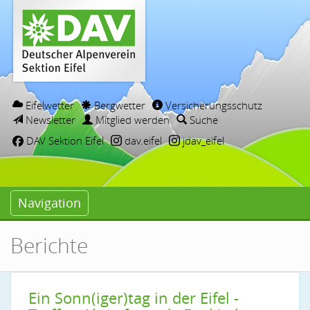
Eifelwetter
Bergwetter
Versicherungsschutz
Newsletter
Mitglied werden
Suche
DAV Sektion Eifel
dav.eifel
jdav_eifel
Navigation
Berichte
Ein Sonn(iger)tag in der Eifel -