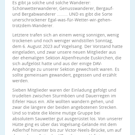
Es gibt ja solche und solche Wanderer:
Schönwetterwanderer, Genusswanderer, Bergauf-
und Bergabwanderer ......... UND es gibt die Sorte
unerschrockener Egal-was-für-Wetter-wir-gehen-
trotzdem-Wanderer.
Letztere trafen sich an einem wenig sonnigen, wenig
trockenen und noch weniger windstillen Sonntag,
dem 6. August 2023 auf Vogelsang. Der Vorstand hatte
eingeladen, und zwar unsere neuen Mitglieder aus
der ehemaligen Sektion Alpenfreunde Euskirchen, die
sich aufgelöst hatte und aus der einige DAV-
Angehörige zu unserer Sektion gewechselt waren. Es
sollte gemeinsam gewandert, gegessen und erzählt
werden.
Sieben Mitglieder waren der Einladung gefolgt und
trudelten zwischen Sturmböen und Dauerregen im
Eifeler Haus ein. Alle wollten wandern gehen, und
zwar die längere der beiden angebotenen Strecken.
Und so trabte die kleine mutige Gruppe bei
absolutem Sauwetter gut ausgerüstet los. Von unserer
Hütte ging es über das Vogelsang-Gelände mit dem
Adlerhof hinunter bis zur Victor-Neels-Brücke, um auf