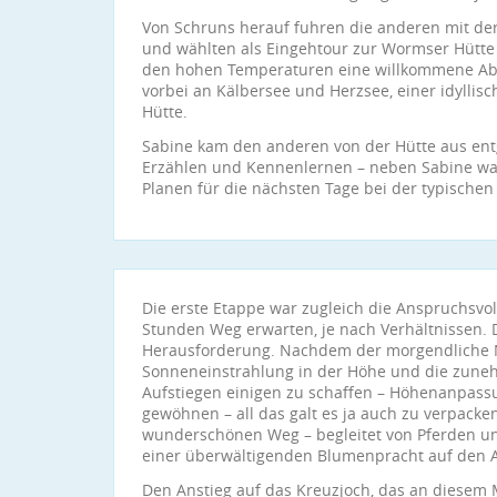
Von Schruns herauf fuhren die anderen mit de
und wählten als Eingehtour zur Wormser Hütte
den hohen Temperaturen eine willkommene Ab
vorbei an Kälbersee und Herzsee, einer idyll
Hütte.
Sabine kam den anderen von der Hütte aus en
Erzählen und Kennenlernen – neben Sabine wa
Planen für die nächsten Tage bei der typische
Die erste Etappe war zugleich die Anspruchsvol
Stunden Weg erwarten, je nach Verhältnissen. D
Herausforderung. Nachdem der morgendliche Ne
Sonneneinstrahlung in der Höhe und die zune
Aufstiegen einigen zu schaffen – Höhenanpassu
gewöhnen – all das galt es ja auch zu verpack
wunderschönen Weg – begleitet von Pferden u
einer überwältigenden Blumenpracht auf den 
Den Anstieg auf das Kreuzjoch, das an diesem