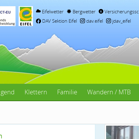
Eifelwetter
Bergwetter
Versicherungssc
DAV Sektion Eifel
dav.eifel
jdav_eifel
ugend
Klettern
Familie
Wandern / MTB
n