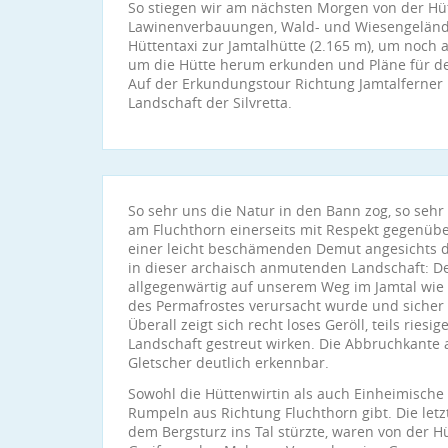
So stiegen wir am nächsten Morgen von der Hüt
Lawinenverbauungen, Wald- und Wiesengeländ
Hüttentaxi zur Jamtalhütte (2.165 m), um noch
um die Hütte herum erkunden und Pläne für d
Auf der Erkundungstour Richtung Jamtalferner 
Landschaft der Silvretta.
So sehr uns die Natur in den Bann zog, so sehr 
am Fluchthorn einerseits mit Respekt gegenübe
einer leicht beschämenden Demut angesichts
in dieser archaisch anmutenden Landschaft: D
allgegenwärtig auf unserem Weg im Jamtal wie 
des Permafrostes verursacht wurde und sicher n
Überall zeigt sich recht loses Geröll, teils riesig
Landschaft gestreut wirken. Die Abbruchkante
Gletscher deutlich erkennbar.
Sowohl die Hüttenwirtin als auch Einheimische b
Rumpeln aus Richtung Fluchthorn gibt. Die letz
dem Bergsturz ins Tal stürzte, waren von der 