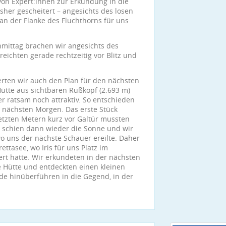
on Expert:innen zur Erkundung in die
her gescheitert – angesichts des losen
n der Flanke des Fluchthorns für uns
mittag brachen wir angesichts des
eichten gerade rechtzeitig vor Blitz und
rten wir auch den Plan für den nächsten
ütte aus sichtbaren Rußkopf (2.693 m)
r ratsam noch attraktiv. So entschieden
m nächsten Morgen. Das erste Stück
letzten Metern kurz vor Galtür mussten
r schien dann wieder die Sonne und wir
o uns der nächste Schauer ereilte. Daher
ttasee, wo Iris für uns Platz im
rt hatte. Wir erkundeten in der nächsten
Hütte und entdeckten einen kleinen
e hinüberführen in die Gegend, in der