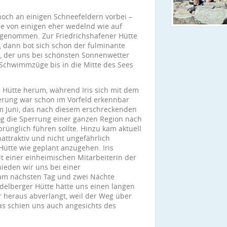
noch an einigen Schneefeldern vorbei –
e von einigen eher wedelnd wie auf
 genommen. Zur Friedrichshafener Hütte
n, dann bot sich schon der fulminante
e, der uns bei schönsten Sonnenwetter
 Schwimmzüge bis in die Mitte des Sees
 Hütte herum, während Iris sich mit dem
erung war schon im Vorfeld erkennbar
im Juni, das nach diesem erschreckenden
og die Sperrung einer ganzen Region nach
rünglich führen sollte. Hinzu kam aktuell
attraktiv und nicht ungefährlich
Hütte wie geplant anzugehen. Iris
it einer einheimischen Mitarbeiterin der
hieden wir uns bei einer
 am nächsten Tag und zwei Nächte
eidelberger Hütte hätte uns einen langen
 heraus abverlangt, weil der Weg über
as schien uns auch angesichts des