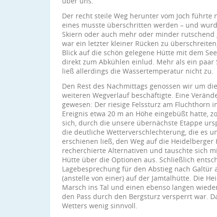
über uns.
Der recht steile Weg herunter vom Joch führte 
eines musste überschritten werden – und wurd
Skiern oder auch mehr oder minder rutschend
war ein letzter kleiner Rücken zu überschreite
Blick auf die schön gelegene Hütte mit dem Se
direkt zum Abkühlen einlud. Mehr als ein paar
ließ allerdings die Wassertemperatur nicht zu.
Den Rest des Nachmittags genossen wir um die
weiteren Wegverlauf beschäftigte. Eine Veränd
gewesen: Der riesige Felssturz am Fluchthorn 
Ereignis etwa 20 m an Höhe eingebüßt hatte, z
sich, durch die unsere übernächste Etappe ursp
die deutliche Wetterverschlechterung, die es un
erschienen ließ, den Weg auf die Heidelberger 
recherchierte Alternativen und tauschte sich m
Hütte über die Optionen aus. Schließlich entsc
Lagebesprechung für den Abstieg nach Galtür
(anstelle von einer) auf der Jamtalhütte. Die H
Marsch ins Tal und einen ebenso langen wieder
den Pass durch den Bergsturz versperrt war. D
Wetters wenig sinnvoll.