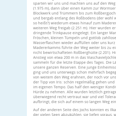
sparten wir uns und machten uns auf den Weg 
(1.975 m), dann über einen Kamm zur Wormser T
Blockwerk und Trümmern bis zum Roßbergjoch (
und bergab entlang des Roßbodens (der wohl 
so heißt?) wiederum etwas hinauf zum Madererj
weiteren Weg freigab (2.251 m). Hier wurden ers
dringende Trinkpause eingelegt. Ein langer Ma
Fröschen, kleinen Tümpeln und gottlob zahllos
Wasserflaschen wieder auffüllen oder uns kurz
Madererkamms führte der Weg weiter bis zu ein
nicht bewirtschafteten Roßberghütte (2.201). Hie
Anstieg von etwa 200 m in das Viaschavieljöchl
sammeln für die letzte Etappe des Tages. Die L
unsere ganzen Reserven. Eine junge Einheimis
ging und uns unterwegs schon mehrfach begegn
von weitem den Weg erahnen, der noch vor uns 
der Tipp von Iris: schön regelmäßig gehen und 
im eigenen Tempo. Das half den weniger Kondit
Hürde zu nehmen. Alle wurden letztlich getrage
überwiegend recht vertraut war und viel Tolera
aufbringt, die sich auf einem so langen Weg ei
Auf der anderen Seite des Jochs konnten es Ilk
der vielen Seen abzukühlen, sie liefen voraus,