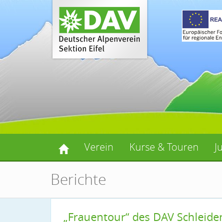
Verein
Kurse & Touren
J
Berichte
„Frauentour“ des DAV Schleide