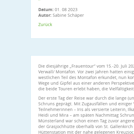
Datum:
01. 08 2023
Autor:
Sabine Schäper
Zurück
Die diesjährige „Frauentour“ vom 15.-20. Juli 2
Verwall/ Montafon. Vor zwei Jahren hatten eini
westlichen Teil des Montafon erkundet, nun ko
Wege und Gipfel aus einer anderen Perspektive 
die beide Touren erlebt haben, die Vielfältigke
Der erste Tag der Reise war durch die lange (un
Schruns geprägt. Mit Zugausfällen und einiger 
Teilnehmerinnen – Iris als versierte Leiterin, Ilk
Heidi und Mira – am späten Nachmittag Schrun
Münsterland war schon einen Tag zuvor angere
der Grasjochhütte oberhalb von St. Gallenkirch
Hüttenstation mit der nahe gelegenen Kreuzjoc