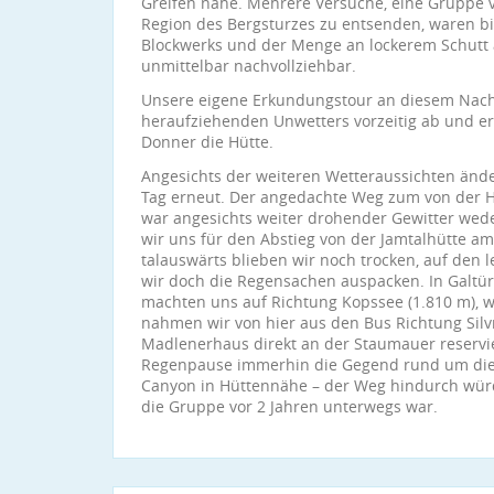
Greifen nahe. Mehrere Versuche, eine Gruppe v
Region des Bergsturzes zu entsenden, waren bis
Blockwerks und der Menge an lockerem Schutt a
unmittelbar nachvollziehbar.
Unsere eigene Erkundungstour an diesem Nach
heraufziehenden Unwetters vorzeitig ab und err
Donner die Hütte.
Angesichts der weiteren Wetteraussichten ände
Tag erneut. Der angedachte Weg zum von der H
war angesichts weiter drohender Gewitter wede
wir uns für den Abstieg von der Jamtalhütte a
talauswärts blieben wir noch trocken, auf den 
wir doch die Regensachen auspacken. In Galtü
machten uns auf Richtung Kopssee (1.810 m), w
nahmen wir von hier aus den Bus Richtung Silvre
Madlenerhaus direkt an der Staumauer reservie
Regenpause immerhin die Gegend rund um die 
Canyon in Hüttennähe – der Weg hindurch würd
die Gruppe vor 2 Jahren unterwegs war.