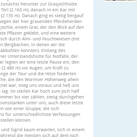
zunächst herunter zur Grasjochhütte
örl (2.165 m), danach in ein Kar mit
2.135 m). Danach ging es stetig bergauf
wegen der hier grasenden Pferdeherden
öchle, einem Grat, der den Blick auf den
te Pflaster geklebt, und eine weitere
rsch durch Alm- und Feuchtwiesen (mit
en Bergbächen, in denen wir die
 abkühlen konnten). Entlang des
er Unterstandshütte für Notfälle, der
r legten wir eine letzte Pause ein, den
e (2.480 m) vor Augen, um Kraft zu
änge der Tour und die Hitze forderten
che, die den Wormser Höhenweg allein
et war, stieg uns voraus und ließ uns
lag. Im steilen Kar hoch zum Joch half
immer bis vier zählen, stetig durchgehen
ionsstarken unter uns, auch diese letzte
n von einer Gruppe, die sich
nz für unterschiedlichste Verfassungen
nstellen können.
a und Sigrid kaum erwarten, sich in einem
 während die meisten sich auf dem Joch