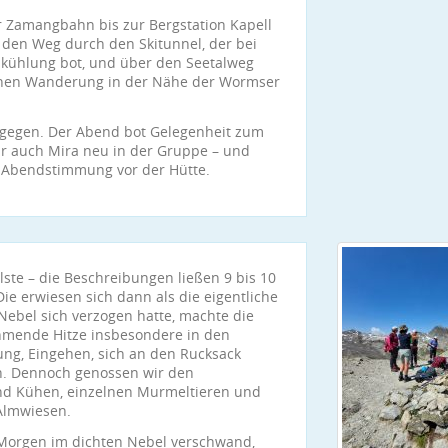
r Zamangbahn bis zur Bergstation Kapell
 den Weg durch den Skitunnel, der bei
kühlung bot, und über den Seetalweg
ischen Wanderung in der Nähe der Wormser
tgegen. Der Abend bot Gelegenheit zum
r auch Mira neu in der Gruppe – und
n Abendstimmung vor der Hütte.
lste – die Beschreibungen ließen 9 bis 10
ie erwiesen sich dann als die eigentliche
bel sich verzogen hatte, machte die
hmende Hitze insbesondere in den
ng, Eingehen, sich an den Rucksack
en. Dennoch genossen wir den
nd Kühen, einzelnen Murmeltieren und
Almwiesen.
 Morgen im dichten Nebel verschwand,