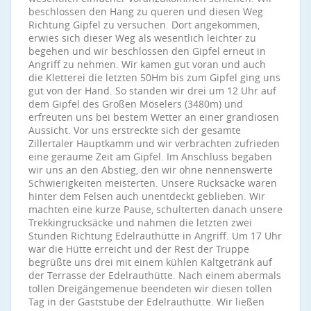
beschlossen den Hang zu queren und diesen Weg
Richtung Gipfel zu versuchen. Dort angekommen,
erwies sich dieser Weg als wesentlich leichter zu
begehen und wir beschlossen den Gipfel erneut in
Angriff zu nehmen. Wir kamen gut voran und auch
die Kletterei die letzten 50Hm bis zum Gipfel ging uns
gut von der Hand. So standen wir drei um 12 Uhr auf
dem Gipfel des Großen Möselers (3480m) und
erfreuten uns bei bestem Wetter an einer grandiosen
Aussicht. Vor uns erstreckte sich der gesamte
Zillertaler Hauptkamm und wir verbrachten zufrieden
eine geraume Zeit am Gipfel. Im Anschluss begaben
wir uns an den Abstieg, den wir ohne nennenswerte
Schwierigkeiten meisterten. Unsere Rucksäcke waren
hinter dem Felsen auch unentdeckt geblieben. Wir
machten eine kurze Pause, schulterten danach unsere
Trekkingrucksäcke und nahmen die letzten zwei
Stunden Richtung Edelrauthütte in Angriff. Um 17 Uhr
war die Hütte erreicht und der Rest der Truppe
begrüßte uns drei mit einem kühlen Kaltgetränk auf
der Terrasse der Edelrauthütte. Nach einem abermals
tollen Dreigängemenue beendeten wir diesen tollen
Tag in der Gaststube der Edelrauthütte. Wir ließen