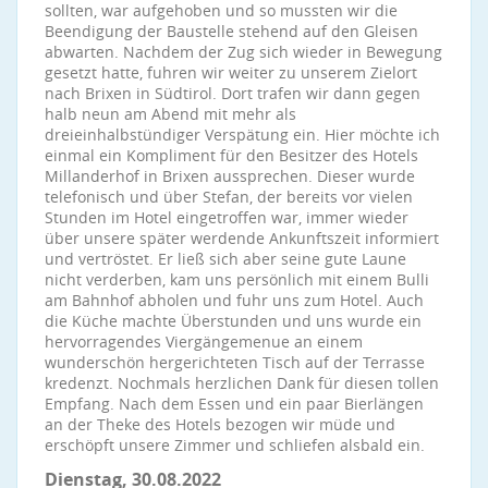
sollten, war aufgehoben und so mussten wir die
Beendigung der Baustelle stehend auf den Gleisen
abwarten. Nachdem der Zug sich wieder in Bewegung
gesetzt hatte, fuhren wir weiter zu unserem Zielort
nach Brixen in Südtirol. Dort trafen wir dann gegen
halb neun am Abend mit mehr als
dreieinhalbstündiger Verspätung ein. Hier möchte ich
einmal ein Kompliment für den Besitzer des Hotels
Millanderhof in Brixen aussprechen. Dieser wurde
telefonisch und über Stefan, der bereits vor vielen
Stunden im Hotel eingetroffen war, immer wieder
über unsere später werdende Ankunftszeit informiert
und vertröstet. Er ließ sich aber seine gute Laune
nicht verderben, kam uns persönlich mit einem Bulli
am Bahnhof abholen und fuhr uns zum Hotel. Auch
die Küche machte Überstunden und uns wurde ein
hervorragendes Viergängemenue an einem
wunderschön hergerichteten Tisch auf der Terrasse
kredenzt. Nochmals herzlichen Dank für diesen tollen
Empfang. Nach dem Essen und ein paar Bierlängen
an der Theke des Hotels bezogen wir müde und
erschöpft unsere Zimmer und schliefen alsbald ein.
Dienstag, 30.08.2022