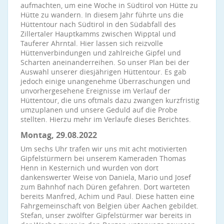
aufmachten, um eine Woche in Südtirol von Hütte zu
Hütte zu wandern. In diesem Jahr führte uns die
Hüttentour nach Südtirol in den Südabfall des
Zillertaler Hauptkamms zwischen Wipptal und
Tauferer Ahrntal. Hier lassen sich reizvolle
Hüttenverbindungen und zahlreiche Gipfel und
Scharten aneinanderreihen. So unser Plan bei der
Auswahl unserer diesjährigen Hüttentour. Es gab
jedoch einige unangenehme Überraschungen und
unvorhergesehene Ereignisse im Verlauf der
Hüttentour, die uns oftmals dazu zwangen kurzfristig
umzuplanen und unsere Geduld auf die Probe
stellten. Hierzu mehr im Verlaufe dieses Berichtes.
Montag, 29.08.2022
Um sechs Uhr trafen wir uns mit acht motivierten
Gipfelstürmern bei unserem Kameraden Thomas
Henn in Kesternich und wurden von dort
dankenswerter Weise von Daniela, Mario und Josef
zum Bahnhof nach Düren gefahren. Dort warteten
bereits Manfred, Achim und Paul. Diese hatten eine
Fahrgemeinschaft von Belgien über Aachen gebildet.
Stefan, unser zwölfter Gipfelstürmer war bereits in