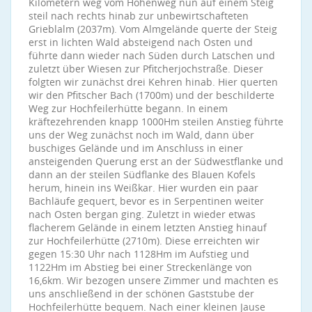
Kilometern weg vom Höhenweg nun auf einem Steig
steil nach rechts hinab zur unbewirtschafteten
Grieblalm (2037m). Vom Almgelände querte der Steig
erst in lichten Wald absteigend nach Osten und
führte dann wieder nach Süden durch Latschen und
zuletzt über Wiesen zur Pfitcherjochstraße. Dieser
folgten wir zunächst drei Kehren hinab. Hier querten
wir den Pfitscher Bach (1700m) und der beschilderte
Weg zur Hochfeilerhütte begann. In einem
kräftezehrenden knapp 1000Hm steilen Anstieg führte
uns der Weg zunächst noch im Wald, dann über
buschiges Gelände und im Anschluss in einer
ansteigenden Querung erst an der Südwestflanke und
dann an der steilen Südflanke des Blauen Kofels
herum, hinein ins Weißkar. Hier wurden ein paar
Bachläufe gequert, bevor es in Serpentinen weiter
nach Osten bergan ging. Zuletzt in wieder etwas
flacherem Gelände in einem letzten Anstieg hinauf
zur Hochfeilerhütte (2710m). Diese erreichten wir
gegen 15:30 Uhr nach 1128Hm im Aufstieg und
1122Hm im Abstieg bei einer Streckenlänge von
16,6km. Wir bezogen unsere Zimmer und machten es
uns anschließend in der schönen Gaststube der
Hochfeilerhütte bequem. Nach einer kleinen Jause