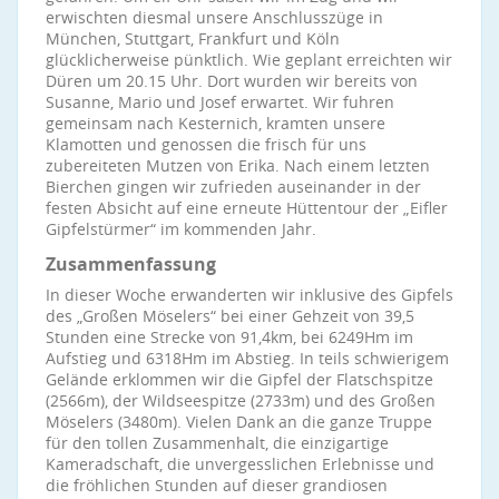
erwischten diesmal unsere Anschlusszüge in
München, Stuttgart, Frankfurt und Köln
glücklicherweise pünktlich. Wie geplant erreichten wir
Düren um 20.15 Uhr. Dort wurden wir bereits von
Susanne, Mario und Josef erwartet. Wir fuhren
gemeinsam nach Kesternich, kramten unsere
Klamotten und genossen die frisch für uns
zubereiteten Mutzen von Erika. Nach einem letzten
Bierchen gingen wir zufrieden auseinander in der
festen Absicht auf eine erneute Hüttentour der „Eifler
Gipfelstürmer“ im kommenden Jahr.
Zusammenfassung
In dieser Woche erwanderten wir inklusive des Gipfels
des „Großen Möselers“ bei einer Gehzeit von 39,5
Stunden eine Strecke von 91,4km, bei 6249Hm im
Aufstieg und 6318Hm im Abstieg. In teils schwierigem
Gelände erklommen wir die Gipfel der Flatschspitze
(2566m), der Wildseespitze (2733m) und des Großen
Möselers (3480m). Vielen Dank an die ganze Truppe
für den tollen Zusammenhalt, die einzigartige
Kameradschaft, die unvergesslichen Erlebnisse und
die fröhlichen Stunden auf dieser grandiosen