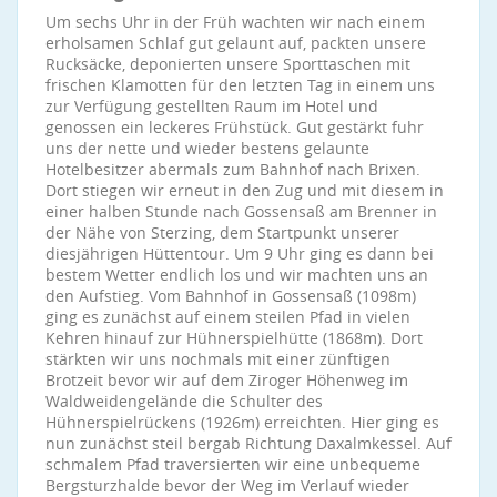
Um sechs Uhr in der Früh wachten wir nach einem
erholsamen Schlaf gut gelaunt auf, packten unsere
Rucksäcke, deponierten unsere Sporttaschen mit
frischen Klamotten für den letzten Tag in einem uns
zur Verfügung gestellten Raum im Hotel und
genossen ein leckeres Frühstück. Gut gestärkt fuhr
uns der nette und wieder bestens gelaunte
Hotelbesitzer abermals zum Bahnhof nach Brixen.
Dort stiegen wir erneut in den Zug und mit diesem in
einer halben Stunde nach Gossensaß am Brenner in
der Nähe von Sterzing, dem Startpunkt unserer
diesjährigen Hüttentour. Um 9 Uhr ging es dann bei
bestem Wetter endlich los und wir machten uns an
den Aufstieg. Vom Bahnhof in Gossensaß (1098m)
ging es zunächst auf einem steilen Pfad in vielen
Kehren hinauf zur Hühnerspielhütte (1868m). Dort
stärkten wir uns nochmals mit einer zünftigen
Brotzeit bevor wir auf dem Ziroger Höhenweg im
Waldweidengelände die Schulter des
Hühnerspielrückens (1926m) erreichten. Hier ging es
nun zunächst steil bergab Richtung Daxalmkessel. Auf
schmalem Pfad traversierten wir eine unbequeme
Bergsturzhalde bevor der Weg im Verlauf wieder