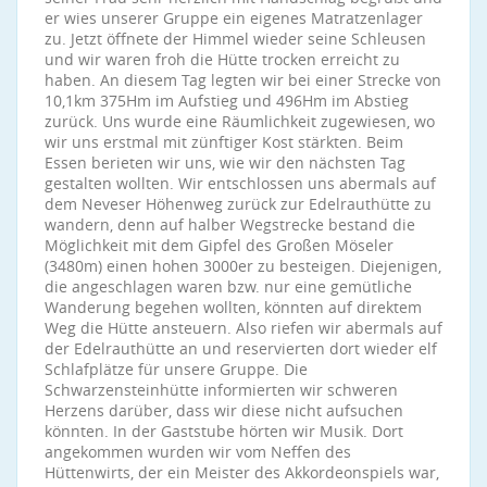
er wies unserer Gruppe ein eigenes Matratzenlager
zu. Jetzt öffnete der Himmel wieder seine Schleusen
und wir waren froh die Hütte trocken erreicht zu
haben. An diesem Tag legten wir bei einer Strecke von
10,1km 375Hm im Aufstieg und 496Hm im Abstieg
zurück. Uns wurde eine Räumlichkeit zugewiesen, wo
wir uns erstmal mit zünftiger Kost stärkten. Beim
Essen berieten wir uns, wie wir den nächsten Tag
gestalten wollten. Wir entschlossen uns abermals auf
dem Neveser Höhenweg zurück zur Edelrauthütte zu
wandern, denn auf halber Wegstrecke bestand die
Möglichkeit mit dem Gipfel des Großen Möseler
(3480m) einen hohen 3000er zu besteigen. Diejenigen,
die angeschlagen waren bzw. nur eine gemütliche
Wanderung begehen wollten, könnten auf direktem
Weg die Hütte ansteuern. Also riefen wir abermals auf
der Edelrauthütte an und reservierten dort wieder elf
Schlafplätze für unsere Gruppe. Die
Schwarzensteinhütte informierten wir schweren
Herzens darüber, dass wir diese nicht aufsuchen
könnten. In der Gaststube hörten wir Musik. Dort
angekommen wurden wir vom Neffen des
Hüttenwirts, der ein Meister des Akkordeonspiels war,