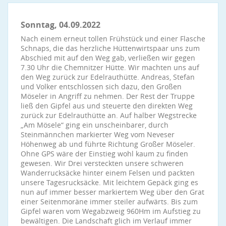
Sonntag, 04.09.2022
Nach einem erneut tollen Frühstück und einer Flasche
Schnaps, die das herzliche Hüttenwirtspaar uns zum
Abschied mit auf den Weg gab, verließen wir gegen
7.30 Uhr die Chemnitzer Hütte. Wir machten uns auf
den Weg zurück zur Edelrauthütte. Andreas, Stefan
und Volker entschlossen sich dazu, den Großen
Möseler in Angriff zu nehmen. Der Rest der Truppe
ließ den Gipfel aus und steuerte den direkten Weg
zurück zur Edelrauthütte an. Auf halber Wegstrecke
„Am Mösele“ ging ein unscheinbarer, durch
Steinmännchen markierter Weg vom Neveser
Höhenweg ab und führte Richtung Großer Möseler.
Ohne GPS wäre der Einstieg wohl kaum zu finden
gewesen. Wir Drei versteckten unsere schweren
Wanderrucksäcke hinter einem Felsen und packten
unsere Tagesrucksäcke. Mit leichtem Gepäck ging es
nun auf immer besser markiertem Weg über den Grat
einer Seitenmoräne immer steiler aufwärts. Bis zum
Gipfel waren vom Wegabzweig 960Hm im Aufstieg zu
bewältigen. Die Landschaft glich im Verlauf immer