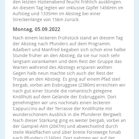
den letzten Hüttenabend feucht fröhlich ausklingen.
An diesem Tag legten wir inklusive Gipfel 1456Hm im
Aufstieg und 1335Hm im Abstieg bei einer
Streckenlänge von 15km zurück.
Montag, 05.09.2022
Nach einem leckeren Frühstück stand an diesem Tag
der Abstieg nach Pfunders auf dem Programm.
Adalbert und Manfred begaben sich schon eine halbe
Stunde früher an den Abstieg, da sie nur noch sehr
langsam vorankamen und dem Rest der Gruppe das
Warten während des Abstiegs ersparen wollten.
Gegen halb neun machte sich auch der Rest der
Truppe an den Abstieg. Es ging auf einem Pfad steil
bergab, vorbei am Eisbruggsee (2380m) erreichten wir
nach gut einer Stunde die romantisch gelegene
Knöllhütt auf dem Gelände der Eisbruggalm. Dort
genehmigten wir uns nochmals einen leckeren
Cappuccino auf der Terrasse der Knöllhütte mit
wunderschönem Ausblick in die Pfunderer Bergwelt.
Nach dieser Stärkung ging es weiter bergab, vorbei an
der Gampiel-Alm (2047m) und abwechselnd durch
steile Waldflächen und über breite Forstwege hinab
nach Pfunders (1160m). Dort nahmen wir auf der