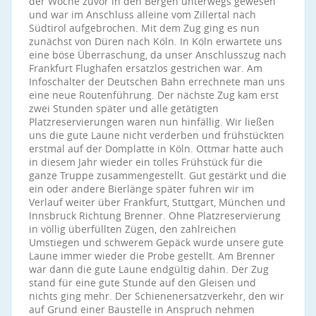
der Woche zuvor in den Bergen unterwegs gewesen
und war im Anschluss alleine vom Zillertal nach
Südtirol aufgebrochen. Mit dem Zug ging es nun
zunächst von Düren nach Köln. In Köln erwartete uns
eine böse Überraschung, da unser Anschlusszug nach
Frankfurt Flughafen ersatzlos gestrichen war. Am
Infoschalter der Deutschen Bahn errechnete man uns
eine neue Routenführung. Der nächste Zug kam erst
zwei Stunden später und alle getätigten
Platzreservierungen waren nun hinfällig. Wir ließen
uns die gute Laune nicht verderben und frühstückten
erstmal auf der Domplatte in Köln. Ottmar hatte auch
in diesem Jahr wieder ein tolles Frühstück für die
ganze Truppe zusammengestellt. Gut gestärkt und die
ein oder andere Bierlänge später fuhren wir im
Verlauf weiter über Frankfurt, Stuttgart, München und
Innsbruck Richtung Brenner. Ohne Platzreservierung
in völlig überfüllten Zügen, den zahlreichen
Umstiegen und schwerem Gepäck wurde unsere gute
Laune immer wieder die Probe gestellt. Am Brenner
war dann die gute Laune endgültig dahin. Der Zug
stand für eine gute Stunde auf den Gleisen und
nichts ging mehr. Der Schienenersatzverkehr, den wir
auf Grund einer Baustelle in Anspruch nehmen