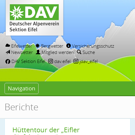
Eifelwetter
Bergwetter
Versicherungsschutz
Newsletter
Mitglied werden
Suche
DAV Sektion Eifel
dav.eifel
jdav_eifel
Navigation
Berichte
Hüttentour der „Eifler