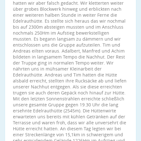
hatten wir aber falsch gedacht. Wir kletterten weiter
über grobes Blockwerk hinweg und erblickten nach
einer weiteren halben Stunde in weiter Ferne die
Edelrauthütte. Es stellte sich heraus das wir nochmal
bis auf 2300m absteigen mussten und im Anschluss
nochmals 250Hm im Aufstieg bewerkstelligen
mussten. Es begann langsam zu dämmern und wir
entschlossen uns die Gruppe aufzuteilen. Tim und
Andreas eilten voraus. Adalbert, Manfred und Achim
bildeten in langsamem Tempo die Nachhut. Der Rest
der Truppe ging in normalen Tempo weiter. Wir
nährten uns in mühsamer Kleinarbeit der
Edelrauthütte. Andreas und Tim hatten die Hütte
alsbald erreicht, stellten ihre Rucksäcke ab und liefen
unserer Nachhut entgegen. Als sie diese erreichten
trugen sie auch deren Gepäck noch hinauf zur Hütte.
Mit den letzten Sonnenstrahlen erreichte schließlich
unsere gesamte Gruppe gegen 19.30 Uhr die lang
ersehnte Edelrauthütte (2545m). Die Hüttenwirte
erwarteten uns bereits mit kühlen Getränken auf der
Terrasse und waren froh, dass wir alle unversehrt die
Hütte erreicht hatten. An diesem Tag legten wir bei
einer Streckenlänge von 15,1km in schwierigem und
sehr ermüdendem Gelände 1226Hm im Aufstieg und