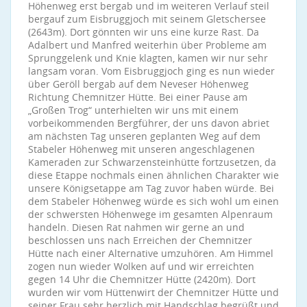
Höhenweg erst bergab und im weiteren Verlauf steil
bergauf zum Eisbruggjoch mit seinem Gletschersee
(2643m). Dort gönnten wir uns eine kurze Rast. Da
Adalbert und Manfred weiterhin über Probleme am
Sprunggelenk und Knie klagten, kamen wir nur sehr
langsam voran. Vom Eisbruggjoch ging es nun wieder
über Geröll bergab auf dem Neveser Höhenweg
Richtung Chemnitzer Hütte. Bei einer Pause am
„Großen Trog“ unterhielten wir uns mit einem
vorbeikommenden Bergführer, der uns davon abriet
am nächsten Tag unseren geplanten Weg auf dem
Stabeler Höhenweg mit unseren angeschlagenen
Kameraden zur Schwarzensteinhütte fortzusetzen, da
diese Etappe nochmals einen ähnlichen Charakter wie
unsere Königsetappe am Tag zuvor haben würde. Bei
dem Stabeler Höhenweg würde es sich wohl um einen
der schwersten Höhenwege im gesamten Alpenraum
handeln. Diesen Rat nahmen wir gerne an und
beschlossen uns nach Erreichen der Chemnitzer
Hütte nach einer Alternative umzuhören. Am Himmel
zogen nun wieder Wolken auf und wir erreichten
gegen 14 Uhr die Chemnitzer Hütte (2420m). Dort
wurden wir vom Hüttenwirt der Chemnitzer Hütte und
seiner Frau sehr herzlich mit Handschlag begrüßt und