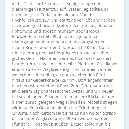
in der Frühe auf zu unserer Königsetappe der
diesjährigen Hüttentour auf. Dieser Tag sollte uns
noch lange im Gedächtnis bleiben. Von der
Hochfeilerhütte (2715m) startend verließen wir schon
nach wenigen hundert Metern den gut ausgebauten
Höhenweg und stiegen mühsam über grobes
Blockwerk und steile Pfade den sogenannten
Glidergang hinab und nährten uns langsam der
neuen Brücke über den Gliderbach (2100m). Nach
Überquerung des Baches ging es nun weiter über
grobes Geröll. Nachdem wir das Blockwerk passiert
hatten führte uns ein sehr steiler Pfad eine Grasflanke
empor zu einer Wegkreuzung. Hier nahmen wir den
weiterhin sehr steilen, ab gut zu gehenden Pfad
hinauf zur Gliderscharte (2644m). Dort angekommen
machten wir erst einmal Rast. Zum Glück hatten wir
an diesem Tag phantastisches Wetter und wir ließen
bei strahlendem Sonnenschein unsere Blicke auf den
bisher zurückgelegten Weg schweifen. Alsbald stiegen
wir in steilem Gelände hinab zum Grindlbergsee
(2485m). Nach kurzem Halt ging es nun weiter bergab
bis zu einer Wegkreuzung (2208m) wo wir auf den
Pfunderer Höhenweg stießen. Dieser sollte nun bis