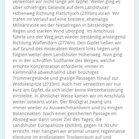
verweilten wir nicht lange am Gipfel. Weiter ging es
über schiefriges Gelände auf dem Landshuter
Höhenweg Richtung Flatschjoch (2395m) voran. Wir
trafen im Verlauf auf eine breitere, ehemalige
Militärtrasse wo der Nieselregen in beständigen
Regen und starken Wind überging. Im Anschluss
führte uns der Weg jetzt wieder beständig ansteigend
Richtung Wolfendorn (2776m). Den Gipfel ließen wir
auf Grund des miserablen Wetters links liegen und
folgten weiter dem Landshuter Höhenweg. Nun ging
es in der schroffen Südflanke des Berges, welche
erhöhte Konzentration erforderte, immer in
Kammnähe abwechselnd über brüchiges
Trümmergelände und grasige Passagen hinauf zur
Wildseespitze (2733m). Auch hier verweilten wir nur
kurz am Gipfel, da sich leider keine Wetterbesserung
einstellte. In ähnlicher Weise kamen wir im Anschluss
weiter ostwärts voran. Der Blockgrat zwang uns
immer wieder zu Ausweichmanövern und zu einigen
Balanceakten. Nach einer gesicherten Passage im
Abstieg war dann unser Ziel des Tages, die
Landshuter Europahütte (2693m), gegen 14.30 Uhr
erreicht. Hier hängten wir erstmal unsere regennasse
Kleidung im großzügigen Trockenraum auf und