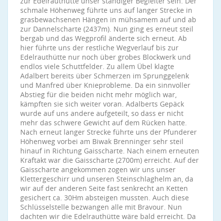
zur Edelrauthütte unser ständiger Begleiter sein. Der
schmale Höhenweg führte uns auf langer Strecke in
grasbewachsenen Hängen in mühsamem auf und ab
zur Dannelscharte (2437m). Nun ging es erneut steil
bergab und das Wegprofil änderte sich erneut. Ab
hier führte uns der restliche Wegverlauf bis zur
Edelrauthütte nur noch über grobes Blockwerk und
endlos viele Schuttfelder. Zu allem Übel klagte
Adalbert bereits über Schmerzen im Sprunggelenk
und Manfred über Knieprobleme. Da ein sinnvoller
Abstieg für die beiden nicht mehr möglich war,
kämpften sie sich weiter voran. Adalberts Gepäck
wurde auf uns andere aufgeteilt, so dass er nicht
mehr das schwere Gewicht auf dem Rücken hatte.
Nach erneut langer Strecke führte uns der Pfunderer
Höhenweg vorbei am Biwak Brenninger sehr steil
hinauf in Richtung Gaisscharte. Nach einem erneuten
Kraftakt war die Gaisscharte (2700m) erreicht. Auf der
Gaisscharte angekommen zogen wir uns unser
Klettergeschirr und unseren Steinschlaghelm an, da
wir auf der anderen Seite fast senkrecht an Ketten
gesichert ca. 30Hm absteigen mussten. Auch diese
Schlüsselstelle bezwangen alle mit Bravour. Nun
dachten wir die Edelrauthütte wäre bald erreicht. Da