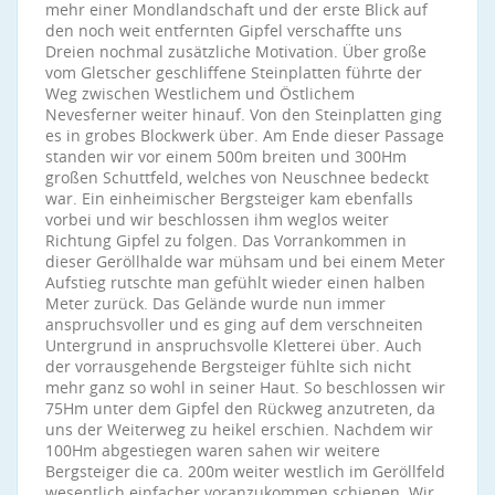
mehr einer Mondlandschaft und der erste Blick auf
den noch weit entfernten Gipfel verschaffte uns
Dreien nochmal zusätzliche Motivation. Über große
vom Gletscher geschliffene Steinplatten führte der
Weg zwischen Westlichem und Östlichem
Nevesferner weiter hinauf. Von den Steinplatten ging
es in grobes Blockwerk über. Am Ende dieser Passage
standen wir vor einem 500m breiten und 300Hm
großen Schuttfeld, welches von Neuschnee bedeckt
war. Ein einheimischer Bergsteiger kam ebenfalls
vorbei und wir beschlossen ihm weglos weiter
Richtung Gipfel zu folgen. Das Vorrankommen in
dieser Geröllhalde war mühsam und bei einem Meter
Aufstieg rutschte man gefühlt wieder einen halben
Meter zurück. Das Gelände wurde nun immer
anspruchsvoller und es ging auf dem verschneiten
Untergrund in anspruchsvolle Kletterei über. Auch
der vorrausgehende Bergsteiger fühlte sich nicht
mehr ganz so wohl in seiner Haut. So beschlossen wir
75Hm unter dem Gipfel den Rückweg anzutreten, da
uns der Weiterweg zu heikel erschien. Nachdem wir
100Hm abgestiegen waren sahen wir weitere
Bergsteiger die ca. 200m weiter westlich im Geröllfeld
wesentlich einfacher voranzukommen schienen. Wir