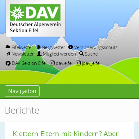
Eifelwetter
Bergwetter
Versicherungsschutz
Newsletter
Mitglied werden
Suche
DAV Sektion Eifel
dav.eifel
jdav_eifel
Navigation
Berichte
Klettern Eltern mit Kindern? Aber