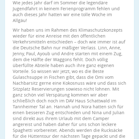
Wie jedes Jahr darf im Sommer die legendäre
Jugendfahrt in keinem Ferienprogramm fehlen und
auch dieses Jahr hatten wir eine tolle Woche im
Allgäu!
Wir haben uns im Rahmen des Klimaschutzkonzepts
wieder für eine Anreise mit den öffentlichen
Verkehrsmitteln entschieden – doch wie immer ist auf
die Deutsche Bahn nur mäßiger Verlass. Linn, Anne,
Jenny, Paul, Ayoub und Andre starten mit einem Zug,
dem die Hälfte der Waggons fehlt. Doch völlig
überfüllte Abteile haben auch ihre ganz eigenen
Vorteile. So wissen wir jetzt, wo es die Beste
Gulaschsuppe in Fischen gibt, dass die Omi vom
Nachbarsitz gerne eine Kokosnuss wäre und dass sich
Sitzplatz Reservierungen sowieso nicht lohnen. Mit
ganz schön viel Verspätung kommen wir aber
schließlich doch noch im DAV Haus Schattwald im
Tannheimer Tal an. Hannah und Nora hatten sich für
einen besseren Zug entschieden und Nina und Julian
sind direkt aus ihrem Urlaub mit dem Camper
angereist und haben daher für uns schon leckere
Spaghetti vorbereitet. Abends werden die Rucksäcke
für die Hüttentour der nächsten Tage gepackt und die