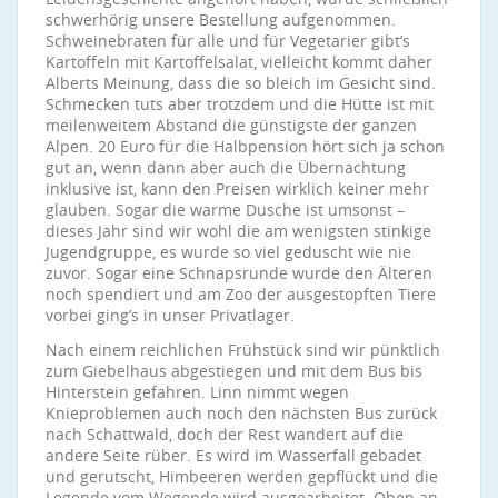
schwerhörig unsere Bestellung aufgenommen.
Schweinebraten für alle und für Vegetarier gibt’s
Kartoffeln mit Kartoffelsalat, vielleicht kommt daher
Alberts Meinung, dass die so bleich im Gesicht sind.
Schmecken tuts aber trotzdem und die Hütte ist mit
meilenweitem Abstand die günstigste der ganzen
Alpen. 20 Euro für die Halbpension hört sich ja schon
gut an, wenn dann aber auch die Übernachtung
inklusive ist, kann den Preisen wirklich keiner mehr
glauben. Sogar die warme Dusche ist umsonst –
dieses Jahr sind wir wohl die am wenigsten stinkige
Jugendgruppe, es wurde so viel geduscht wie nie
zuvor. Sogar eine Schnapsrunde wurde den Älteren
noch spendiert und am Zoo der ausgestopften Tiere
vorbei ging’s in unser Privatlager.
Nach einem reichlichen Frühstück sind wir pünktlich
zum Giebelhaus abgestiegen und mit dem Bus bis
Hinterstein gefahren. Linn nimmt wegen
Knieproblemen auch noch den nächsten Bus zurück
nach Schattwald, doch der Rest wandert auf die
andere Seite rüber. Es wird im Wasserfall gebadet
und gerutscht, Himbeeren werden gepflückt und die
Legende vom Wegende wird ausgearbeitet. Oben an