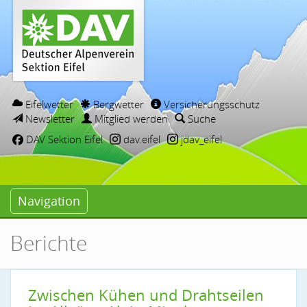
Eifelwetter
Bergwetter
Versicherungsschutz
Newsletter
Mitglied werden
Suche
DAV Sektion Eifel
dav.eifel
jdav_eifel
Navigation
Berichte
Zwischen Kühen und Drahtseilen