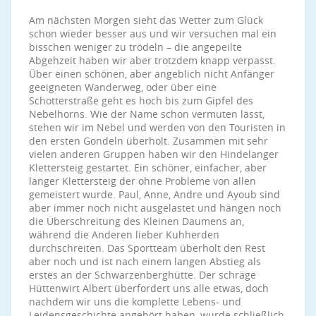
Am nächsten Morgen sieht das Wetter zum Glück
schon wieder besser aus und wir versuchen mal ein
bisschen weniger zu trödeln – die angepeilte
Abgehzeit haben wir aber trotzdem knapp verpasst.
Über einen schönen, aber angeblich nicht Anfänger
geeigneten Wanderweg, oder über eine
Schotterstraße geht es hoch bis zum Gipfel des
Nebelhorns. Wie der Name schon vermuten lässt,
stehen wir im Nebel und werden von den Touristen in
den ersten Gondeln überholt. Zusammen mit sehr
vielen anderen Gruppen haben wir den Hindelanger
Klettersteig gestartet. Ein schöner, einfacher, aber
langer Klettersteig der ohne Probleme von allen
gemeistert wurde. Paul, Anne, Andre und Ayoub sind
aber immer noch nicht ausgelastet und hängen noch
die Überschreitung des Kleinen Daumens an,
während die Anderen lieber Kuhherden
durchschreiten. Das Sportteam überholt den Rest
aber noch und ist nach einem langen Abstieg als
erstes an der Schwarzenberghütte. Der schräge
Hüttenwirt Albert überfordert uns alle etwas, doch
nachdem wir uns die komplette Lebens- und
Leidensgeschichte angehört haben, wurde schließlich