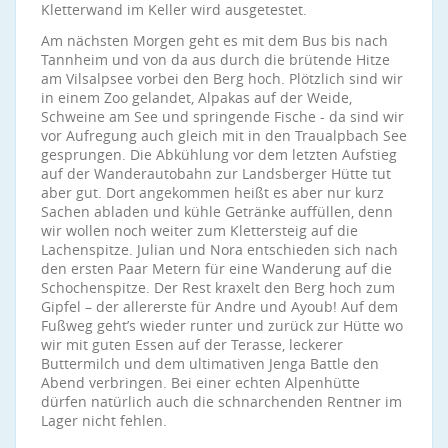
Kletterwand im Keller wird ausgetestet.
Am nächsten Morgen geht es mit dem Bus bis nach
Tannheim und von da aus durch die brütende Hitze
am Vilsalpsee vorbei den Berg hoch. Plötzlich sind wir
in einem Zoo gelandet, Alpakas auf der Weide,
Schweine am See und springende Fische - da sind wir
vor Aufregung auch gleich mit in den Traualpbach See
gesprungen. Die Abkühlung vor dem letzten Aufstieg
auf der Wanderautobahn zur Landsberger Hütte tut
aber gut. Dort angekommen heißt es aber nur kurz
Sachen abladen und kühle Getränke auffüllen, denn
wir wollen noch weiter zum Klettersteig auf die
Lachenspitze. Julian und Nora entschieden sich nach
den ersten Paar Metern für eine Wanderung auf die
Schochenspitze. Der Rest kraxelt den Berg hoch zum
Gipfel – der allererste für Andre und Ayoub! Auf dem
Fußweg geht’s wieder runter und zurück zur Hütte wo
wir mit guten Essen auf der Terasse, leckerer
Buttermilch und dem ultimativen Jenga Battle den
Abend verbringen. Bei einer echten Alpenhütte
dürfen natürlich auch die schnarchenden Rentner im
Lager nicht fehlen.