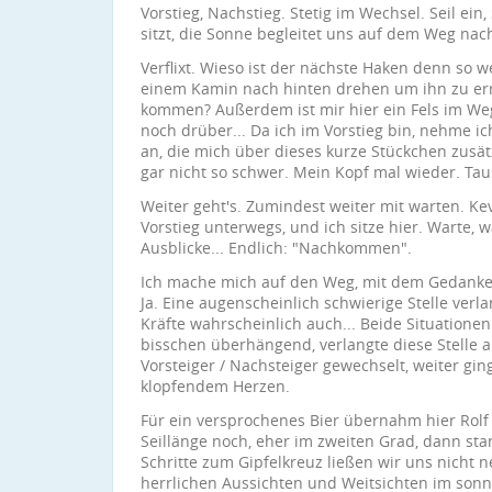
Vorstieg, Nachstieg. Stetig im Wechsel. Seil ein
sitzt, die Sonne begleitet uns auf dem Weg na
Verflixt. Wieso ist der nächste Haken denn so w
einem Kamin nach hinten drehen um ihn zu err
kommen? Außerdem ist mir hier ein Fels im Weg
noch drüber... Da ich im Vorstieg bin, nehme i
an, die mich über dieses kurze Stückchen zusätz
gar nicht so schwer. Mein Kopf mal wieder. Tau
Weiter geht's. Zumindest weiter mit warten. Kevi
Vorstieg unterwegs, und ich sitze hier. Warte, w
Ausblicke... Endlich: "Nachkommen".
Ich mache mich auf den Weg, mit dem Gedanke
Ja. Eine augenscheinlich schwierige Stelle ver
Kräfte wahrscheinlich auch... Beide Situationen 
bisschen überhängend, verlangte diese Stelle als
Vorsteiger / Nachsteiger gewechselt, weiter gin
klopfendem Herzen.
Für ein versprochenes Bier übernahm hier Rolf 
Seillänge noch, eher im zweiten Grad, dann sta
Schritte zum Gipfelkreuz ließen wir uns nich
herrlichen Aussichten und Weitsichten im son