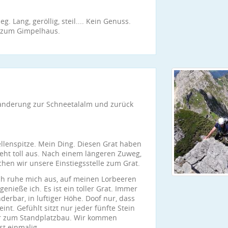
 Lang, geröllig, steil.... Kein Genuss.
r zum Gimpelhaus.
Wanderung zur Schneetalalm und zurück
ellenspitze. Mein Ding. Diesen Grat haben
eht toll aus. Nach einem längeren Zuweg,
en wir unsere Einstiegsstelle zum Grat.
ch ruhe mich aus, auf meinen Lorbeeren
nieße ich. Es ist ein toller Grat. Immer
derbar, in luftiger Höhe. Doof nur, dass
int. Gefühlt sitzt nur jeder fünfte Stein
oder zum Standplatzbau. Wir kommen
st einmalig.