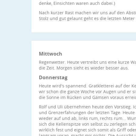
denke, Einsichten waren auch dabei.)
Nach kurzer Rast machen wir uns auf den Abstieg.
Stolz und gut gelaunt geht es die letzten Mete
Mittwoch
Regenwetter. Heute vertreibt uns eine kurze 
die Zeit. Morgen sieht es wieder besser aus.
Donnerstag
Heute wird's spannend. Gratkletterei auf der K
wir schon die ganze Woche vor Augen und er si
die Sonne im Rücken und Gämsen voraus erreich
Rolf und Uli übernehmen heute den Vorstieg. I
und Grenzerfahrungen der letzten Tage. Heute ge
wieder auf und ab, links rum, rechts rum... Wun
sich die Kellenspitze von selbst zu zerlegen sche
wirklich fest und eignet sich somit als Griff 
langsam voran, macht mir nichts. Die Aussicht i