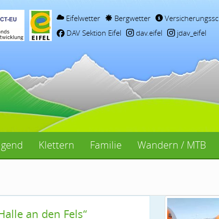
Eifelwetter
Bergwetter
Versicherungssc
DAV Sektion Eifel
dav.eifel
jdav_eifel
ugend
Klettern
Familie
Wandern / MTB
alle an den Fels“