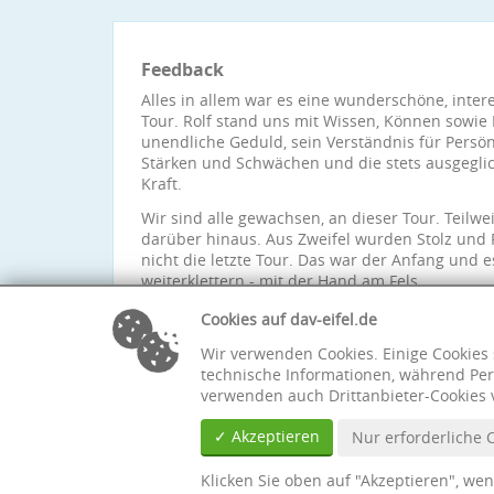
Feedback
Alles in allem war es eine wunderschöne, inter
Tour. Rolf stand uns mit Wissen, Können sowie R
unendliche Geduld, sein Verständnis für Persön
Stärken und Schwächen und die stets ausgegli
Kraft.
Wir sind alle gewachsen, an dieser Tour. Teil
darüber hinaus. Aus Zweifel wurden Stolz und F
nicht die letzte Tour. Das war der Anfang und 
weiterklettern - mit der Hand am Fels.
Von Herzen Dankeschön für diese super Tour.
Cookies auf dav-eifel.de
Wir verwenden Cookies. Einige Cookies 
technische Informationen, während Per
verwenden auch Drittanbieter-Cookies 
✓ Akzeptieren
Nur erforderliche 
Klicken Sie oben auf "Akzeptieren", we