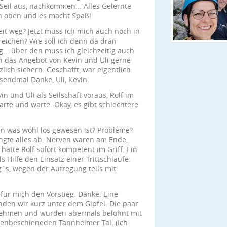
, Seil aus, nachkommen... Alles Gelernte
ch oben und es macht Spaß!
eit weg? Jetzt muss ich mich auch noch in
eichen? Wie soll ich denn da dran
... über den muss ich gleichzeitig auch
ch das Angebot von Kevin und Uli gerne
lich sichern. Geschafft, war eigentlich
sendmal Danke, Uli, Kevin.
n und Uli als Seilschaft voraus, Rolf im
arte und warte. Okay, es gibt schlechtere
n was wohl los gewesen ist? Probleme?
langte alles ab. Nerven waren am Ende,
hatte Rolf sofort kompetent im Griff. Ein
 Hilfe den Einsatz einer Trittschlaufe.
g´s, wegen der Aufregung teils mit
für mich den Vorstieg. Danke. Eine
nden wir kurz unter dem Gipfel. Die paar
t nehmen und wurden abermals belohnt mit
nenbeschieneden Tannheimer Tal. (Ich