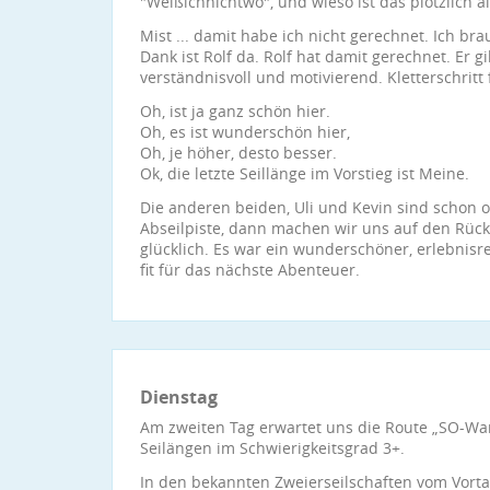
"Weißichnichtwo", und wieso ist das plötzlich a
Mist ... damit habe ich nicht gerechnet. Ich bra
Dank ist Rolf da. Rolf hat damit gerechnet. Er gi
verständnisvoll und motivierend. Kletterschritt f
Oh, ist ja ganz schön hier.
Oh, es ist wunderschön hier,
Oh, je höher, desto besser.
Ok, die letzte Seillänge im Vorstieg ist Meine.
Die anderen beiden, Uli und Kevin sind schon o
Abseilpiste, dann machen wir uns auf den Rüc
glücklich. Es war ein wunderschöner, erlebnisr
fit für das nächste Abenteuer.
Dienstag
Am zweiten Tag erwartet uns die Route „SO-Wan
Seilängen im Schwierigkeitsgrad 3+.
In den bekannten Zweierseilschaften vom Vortag 