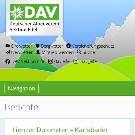
Eifelwetter
Bergwetter
Versicherungsschutz
Newsletter
Mitglied werden
Suche
DAV Sektion Eifel
dav.eifel
jdav_eifel
Navigation
Berichte
Lienzer Dolomiten - Karlsbader