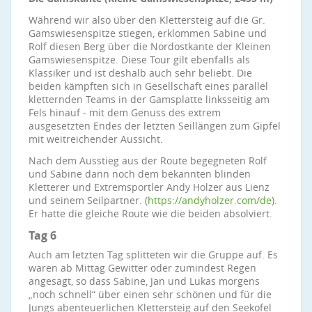
Während wir also über den Klettersteig auf die Gr.
Gamswiesenspitze stiegen, erklommen Sabine und
Rolf diesen Berg über die Nordostkante der Kleinen
Gamswiesenspitze. Diese Tour gilt ebenfalls als
Klassiker und ist deshalb auch sehr beliebt. Die
beiden kämpften sich in Gesellschaft eines parallel
kletternden Teams in der Gamsplatte linksseitig am
Fels hinauf - mit dem Genuss des extrem
ausgesetzten Endes der letzten Seillängen zum Gipfel
mit weitreichender Aussicht.
Nach dem Ausstieg aus der Route begegneten Rolf
und Sabine dann noch dem bekannten blinden
Kletterer und Extremsportler Andy Holzer aus Lienz
und seinem Seilpartner. (
https://andyholzer.com/de
).
Er hatte die gleiche Route wie die beiden absolviert.
Tag 6
Auch am letzten Tag splitteten wir die Gruppe auf. Es
waren ab Mittag Gewitter oder zumindest Regen
angesagt, so dass Sabine, Jan und Lukas morgens
„noch schnell“ über einen sehr schönen und für die
Jungs abenteuerlichen Klettersteig auf den Seekofel