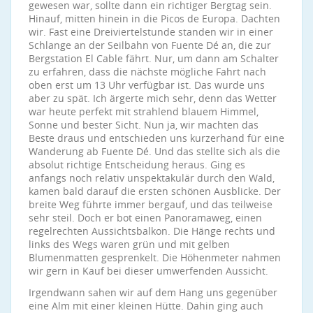
gewesen war, sollte dann ein richtiger Bergtag sein.
Hinauf, mitten hinein in die Picos de Europa. Dachten
wir. Fast eine Dreiviertelstunde standen wir in einer
Schlange an der Seilbahn von Fuente Dé an, die zur
Bergstation El Cable fährt. Nur, um dann am Schalter
zu erfahren, dass die nächste mögliche Fahrt nach
oben erst um 13 Uhr verfügbar ist. Das wurde uns
aber zu spät. Ich ärgerte mich sehr, denn das Wetter
war heute perfekt mit strahlend blauem Himmel,
Sonne und bester Sicht. Nun ja, wir machten das
Beste draus und entschieden uns kurzerhand für eine
Wanderung ab Fuente Dé. Und das stellte sich als die
absolut richtige Entscheidung heraus. Ging es
anfangs noch relativ unspektakulär durch den Wald,
kamen bald darauf die ersten schönen Ausblicke. Der
breite Weg führte immer bergauf, und das teilweise
sehr steil. Doch er bot einen Panoramaweg, einen
regelrechten Aussichtsbalkon. Die Hänge rechts und
links des Wegs waren grün und mit gelben
Blumenmatten gesprenkelt. Die Höhenmeter nahmen
wir gern in Kauf bei dieser umwerfenden Aussicht.
Irgendwann sahen wir auf dem Hang uns gegenüber
eine Alm mit einer kleinen Hütte. Dahin ging auch