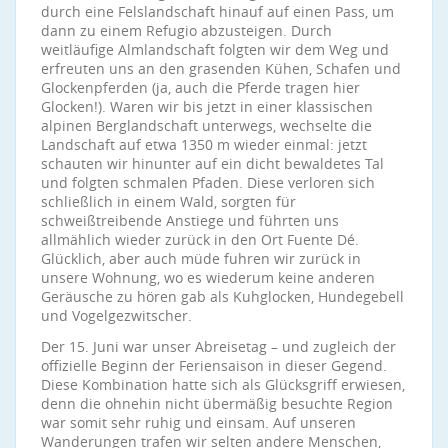
durch eine Felslandschaft hinauf auf einen Pass, um
dann zu einem Refugio abzusteigen. Durch
weitläufige Almlandschaft folgten wir dem Weg und
erfreuten uns an den grasenden Kühen, Schafen und
Glockenpferden (ja, auch die Pferde tragen hier
Glocken!). Waren wir bis jetzt in einer klassischen
alpinen Berglandschaft unterwegs, wechselte die
Landschaft auf etwa 1350 m wieder einmal: jetzt
schauten wir hinunter auf ein dicht bewaldetes Tal
und folgten schmalen Pfaden. Diese verloren sich
schließlich in einem Wald, sorgten für
schweißtreibende Anstiege und führten uns
allmählich wieder zurück in den Ort Fuente Dé.
Glücklich, aber auch müde fuhren wir zurück in
unsere Wohnung, wo es wiederum keine anderen
Geräusche zu hören gab als Kuhglocken, Hundegebell
und Vogelgezwitscher.
Der 15. Juni war unser Abreisetag – und zugleich der
offizielle Beginn der Feriensaison in dieser Gegend.
Diese Kombination hatte sich als Glücksgriff erwiesen,
denn die ohnehin nicht übermäßig besuchte Region
war somit sehr ruhig und einsam. Auf unseren
Wanderungen trafen wir selten andere Menschen,