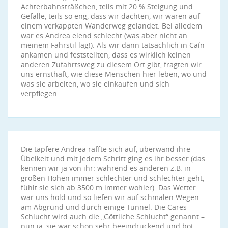
Achterbahnsträßchen, teils mit 20 % Steigung und
Gefälle, teils so eng, dass wir dachten, wir wären auf
einem verkappten Wanderweg gelandet. Bei alledem
war es Andrea elend schlecht (was aber nicht an
meinem Fahrstil lag!). Als wir dann tatsächlich in Caín
ankamen und feststellten, dass es wirklich keinen
anderen Zufahrtsweg zu diesem Ort gibt, fragten wir
uns ernsthaft, wie diese Menschen hier leben, wo und
was sie arbeiten, wo sie einkaufen und sich
verpflegen.
Die tapfere Andrea raffte sich auf, überwand ihre
Übelkeit und mit jedem Schritt ging es ihr besser (das
kennen wir ja von ihr: während es anderen z.B. in
großen Höhen immer schlechter und schlechter geht,
fühlt sie sich ab 3500 m immer wohler). Das Wetter
war uns hold und so liefen wir auf schmalen Wegen
am Abgrund und durch einige Tunnel. Die Cares
Schlucht wird auch die „Göttliche Schlucht“ genannt –
nun ja, sie war schon sehr beeindruckend und bot