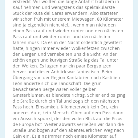
erstreckt. Wir wollten die lange Anfahrt trotzdem in
Kauf nehmen und wenigstens das spektakulärste
Stück der Ruta del Cares erwandern. Also starteten
wir schon früh mit unserem Mietwagen. 80 Kilometer
sind ja eigentlich nicht viel... wenn man nicht den
einen Pass rauf und wieder runter und den nächsten
Pass rauf und wieder runter und den nächsten......
fahren muss. Da es in der Nacht ordentlich gewittert
hatte, hingen immer wieder Wolkenfetzen zwischen
den Bergen und vernebelten uns die Sicht. An der
schön engen und kurvigen Straße lag das Tal unter
den Wolken. Es lugten nur ein paar Bergspitzen
hervor und dieser Anblick war fantastisch. Beim
Übergang von der Region Kantabrien nach Kastilien-
León änderte sich die Landschaft. Die grün
bewachsenen Berge waren voller gelber
Ginsterblumen, es blendete richtig. Schier endlos ging
die Straße durch ein Tal und zog sich den nächsten
Pass hoch. Einsamkeit. Kilometerweit kein Ort, kein
anderes Auto, kein Mensch. Oben auf dem Pass dann
ein Aussichtspunkt, der den vollen Blick auf die Picos
de Europa bot. Weiter abwärts verließen wir dann die
Straße und bogen auf den abenteuerlichen Weg nach
Caín ein. Es ging immer noch einige Kilometer auf