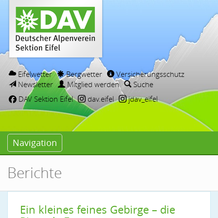
Eifelwetter
Bergwetter
Versicherungsschutz
Newsletter
Mitglied werden
Suche
DAV Sektion Eifel
dav.eifel
jdav_eifel
Navigation
Berichte
Ein kleines feines Gebirge – die