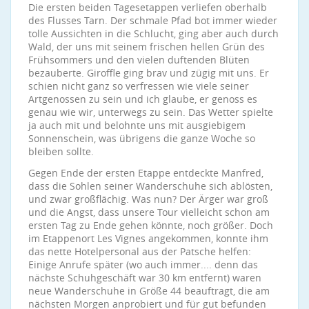
Die ersten beiden Tagesetappen verliefen oberhalb
des Flusses Tarn. Der schmale Pfad bot immer wieder
tolle Aussichten in die Schlucht, ging aber auch durch
Wald, der uns mit seinem frischen hellen Grün des
Frühsommers und den vielen duftenden Blüten
bezauberte. Giroffle ging brav und zügig mit uns. Er
schien nicht ganz so verfressen wie viele seiner
Artgenossen zu sein und ich glaube, er genoss es
genau wie wir, unterwegs zu sein. Das Wetter spielte
ja auch mit und belohnte uns mit ausgiebigem
Sonnenschein, was übrigens die ganze Woche so
bleiben sollte.
Gegen Ende der ersten Etappe entdeckte Manfred,
dass die Sohlen seiner Wanderschuhe sich ablösten,
und zwar großflächig. Was nun? Der Ärger war groß
und die Angst, dass unsere Tour vielleicht schon am
ersten Tag zu Ende gehen könnte, noch größer. Doch
im Etappenort Les Vignes angekommen, konnte ihm
das nette Hotelpersonal aus der Patsche helfen:
Einige Anrufe später (wo auch immer.... denn das
nächste Schuhgeschäft war 30 km entfernt) waren
neue Wanderschuhe in Größe 44 beauftragt, die am
nächsten Morgen anprobiert und für gut befunden