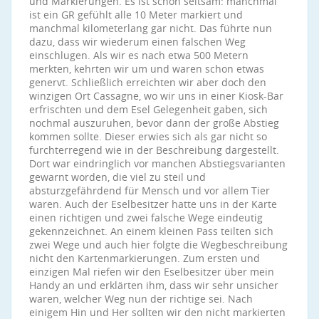
und Markierungen. Es ist schon seltsam: manchmal
ist ein GR gefühlt alle 10 Meter markiert und
manchmal kilometerlang gar nicht. Das führte nun
dazu, dass wir wiederum einen falschen Weg
einschlugen. Als wir es nach etwa 500 Metern
merkten, kehrten wir um und waren schon etwas
genervt. Schließlich erreichten wir aber doch den
winzigen Ort Cassagne, wo wir uns in einer Kiosk-Bar
erfrischten und dem Esel Gelegenheit gaben, sich
nochmal auszuruhen, bevor dann der große Abstieg
kommen sollte. Dieser erwies sich als gar nicht so
furchterregend wie in der Beschreibung dargestellt.
Dort war eindringlich vor manchen Abstiegsvarianten
gewarnt worden, die viel zu steil und
absturzgefährdend für Mensch und vor allem Tier
waren. Auch der Eselbesitzer hatte uns in der Karte
einen richtigen und zwei falsche Wege eindeutig
gekennzeichnet. An einem kleinen Pass teilten sich
zwei Wege und auch hier folgte die Wegbeschreibung
nicht den Kartenmarkierungen. Zum ersten und
einzigen Mal riefen wir den Eselbesitzer über mein
Handy an und erklärten ihm, dass wir sehr unsicher
waren, welcher Weg nun der richtige sei. Nach
einigem Hin und Her sollten wir den nicht markierten