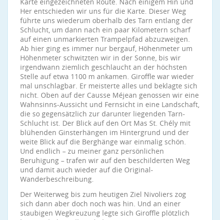
Karte eingezeichneten Route. Nach einigem Hin und
Her entschieden wir uns für die Karte. Dieser Weg
führte uns wiederum oberhalb des Tarn entlang der
Schlucht, um dann nach ein paar Kilometern scharf
auf einen unmarkierten Trampelpfad abzuzweigen.
Ab hier ging es immer nur bergauf, Höhenmeter um
Höhenmeter schwitzten wir in der Sonne, bis wir
irgendwann ziemlich geschlaucht an der höchsten
Stelle auf etwa 1100 m ankamen. Giroffle war wieder
mal unschlagbar. Er meisterte alles und beklagte sich
nicht. Oben auf der Causse Méjean genossen wir eine
Wahnsinns-Aussicht und Fernsicht in eine Landschaft,
die so gegensätzlich zur darunter liegenden Tarn-
Schlucht ist. Der Blick auf den Ort Mas St. Chély mit
blühenden Ginsterhängen im Hintergrund und der
weite Blick auf die Berghänge war einmalig schön.
Und endlich – zu meiner ganz persönlichen
Beruhigung – trafen wir auf den beschilderten Weg
und damit auch wieder auf die Original-
Wanderbeschreibung.
Der Weiterweg bis zum heutigen Ziel Nivoliers zog
sich dann aber doch noch was hin. Und an einer
staubigen Wegkreuzung legte sich Giroffle plötzlich