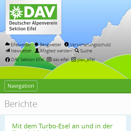
Eifelwetter
Bergwetter
Versicherungsschutz
Newsletter
Mitglied werden
Suche
DAV Sektion Eifel
dav.eifel
jdav_eifel
Navigation
Berichte
Mit dem Turbo-Esel an und in der