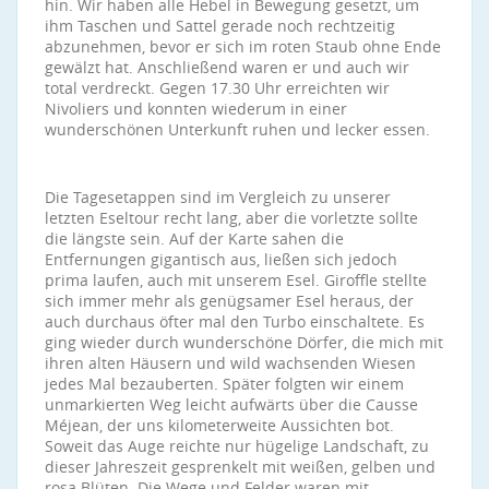
hin. Wir haben alle Hebel in Bewegung gesetzt, um
ihm Taschen und Sattel gerade noch rechtzeitig
abzunehmen, bevor er sich im roten Staub ohne Ende
gewälzt hat. Anschließend waren er und auch wir
total verdreckt. Gegen 17.30 Uhr erreichten wir
Nivoliers und konnten wiederum in einer
wunderschönen Unterkunft ruhen und lecker essen.
Die Tagesetappen sind im Vergleich zu unserer
letzten Eseltour recht lang, aber die vorletzte sollte
die längste sein. Auf der Karte sahen die
Entfernungen gigantisch aus, ließen sich jedoch
prima laufen, auch mit unserem Esel. Giroffle stellte
sich immer mehr als genügsamer Esel heraus, der
auch durchaus öfter mal den Turbo einschaltete. Es
ging wieder durch wunderschöne Dörfer, die mich mit
ihren alten Häusern und wild wachsenden Wiesen
jedes Mal bezauberten. Später folgten wir einem
unmarkierten Weg leicht aufwärts über die Causse
Méjean, der uns kilometerweite Aussichten bot.
Soweit das Auge reichte nur hügelige Landschaft, zu
dieser Jahreszeit gesprenkelt mit weißen, gelben und
rosa Blüten. Die Wege und Felder waren mit