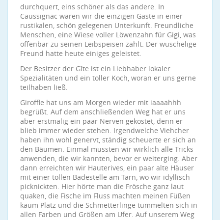
durchquert, eins schöner als das andere. In
Caussignac waren wir die einzigen Gäste in einer
rustikalen, schön gelegenen Unterkunft. Freundliche
Menschen, eine Wiese voller Löwenzahn für Gigi, was
offenbar zu seinen Leibspeisen zählt. Der wuschelige
Freund hatte heute einiges geleistet.
Der Besitzer der Gîte ist ein Liebhaber lokaler
Spezialitäten und ein toller Koch, woran er uns gerne
teilhaben ließ.
Giroffle hat uns am Morgen wieder mit iaaaahhh
begrüßt. Auf dem anschließenden Weg hat er uns
aber erstmalig ein paar Nerven gekostet, denn er
blieb immer wieder stehen. Irgendwelche Viehcher
haben ihn wohl genervt, ständig scheuerte er sich an
den Bäumen. Einmal mussten wir wirklich alle Tricks
anwenden, die wir kannten, bevor er weiterging. Aber
dann erreichten wir Hauterives, ein paar alte Häuser
mit einer tollen Badestelle am Tarn, wo wir idyllisch
picknickten. Hier hörte man die Frösche ganz laut
quaken, die Fische im Fluss machten meinen Füßen
kaum Platz und die Schmetterlinge tummelten sich in
allen Farben und Größen am Ufer. Auf unserem Weg