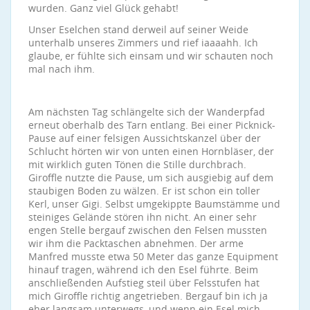
wurden. Ganz viel Glück gehabt!
Unser Eselchen stand derweil auf seiner Weide
unterhalb unseres Zimmers und rief iaaaahh. Ich
glaube, er fühlte sich einsam und wir schauten noch
mal nach ihm.
Am nächsten Tag schlängelte sich der Wanderpfad
erneut oberhalb des Tarn entlang. Bei einer Picknick-
Pause auf einer felsigen Aussichtskanzel über der
Schlucht hörten wir von unten einen Hornbläser, der
mit wirklich guten Tönen die Stille durchbrach.
Giroffle nutzte die Pause, um sich ausgiebig auf dem
staubigen Boden zu wälzen. Er ist schon ein toller
Kerl, unser Gigi. Selbst umgekippte Baumstämme und
steiniges Gelände stören ihn nicht. An einer sehr
engen Stelle bergauf zwischen den Felsen mussten
wir ihm die Packtaschen abnehmen. Der arme
Manfred musste etwa 50 Meter das ganze Equipment
hinauf tragen, während ich den Esel führte. Beim
anschließenden Aufstieg steil über Felsstufen hat
mich Giroffle richtig angetrieben. Bergauf bin ich ja
eher langsam unterwegs, und wenn ein Esel mich