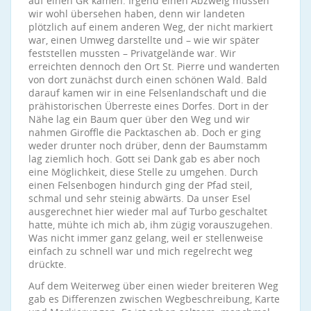
auf einen GR kamen. Irgend einen Abzweig müssen
wir wohl übersehen haben, denn wir landeten
plötzlich auf einem anderen Weg, der nicht markiert
war, einen Umweg darstellte und – wie wir später
feststellen mussten – Privatgelände war. Wir
erreichten dennoch den Ort St. Pierre und wanderten
von dort zunächst durch einen schönen Wald. Bald
darauf kamen wir in eine Felsenlandschaft und die
prähistorischen Überreste eines Dorfes. Dort in der
Nähe lag ein Baum quer über den Weg und wir
nahmen Giroffle die Packtaschen ab. Doch er ging
weder drunter noch drüber, denn der Baumstamm
lag ziemlich hoch. Gott sei Dank gab es aber noch
eine Möglichkeit, diese Stelle zu umgehen. Durch
einen Felsenbogen hindurch ging der Pfad steil,
schmal und sehr steinig abwärts. Da unser Esel
ausgerechnet hier wieder mal auf Turbo geschaltet
hatte, mühte ich mich ab, ihm zügig vorauszugehen.
Was nicht immer ganz gelang, weil er stellenweise
einfach zu schnell war und mich regelrecht weg
drückte.
Auf dem Weiterweg über einen wieder breiteren Weg
gab es Differenzen zwischen Wegbeschreibung, Karte