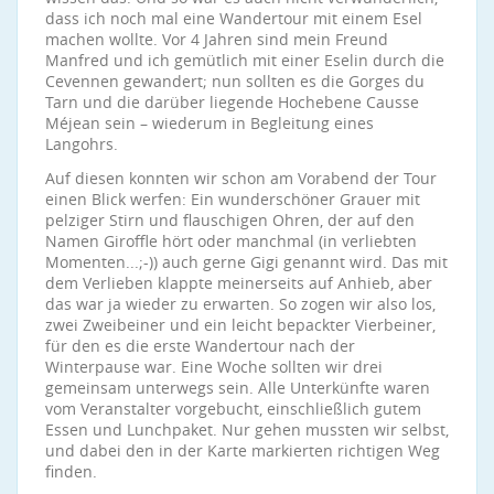
dass ich noch mal eine Wandertour mit einem Esel
machen wollte. Vor 4 Jahren sind mein Freund
Manfred und ich gemütlich mit einer Eselin durch die
Cevennen gewandert; nun sollten es die Gorges du
Tarn und die darüber liegende Hochebene Causse
Méjean sein – wiederum in Begleitung eines
Langohrs.
Auf diesen konnten wir schon am Vorabend der Tour
einen Blick werfen: Ein wunderschöner Grauer mit
pelziger Stirn und flauschigen Ohren, der auf den
Namen Giroffle hört oder manchmal (in verliebten
Momenten...;-)) auch gerne Gigi genannt wird. Das mit
dem Verlieben klappte meinerseits auf Anhieb, aber
das war ja wieder zu erwarten. So zogen wir also los,
zwei Zweibeiner und ein leicht bepackter Vierbeiner,
für den es die erste Wandertour nach der
Winterpause war. Eine Woche sollten wir drei
gemeinsam unterwegs sein. Alle Unterkünfte waren
vom Veranstalter vorgebucht, einschließlich gutem
Essen und Lunchpaket. Nur gehen mussten wir selbst,
und dabei den in der Karte markierten richtigen Weg
finden.