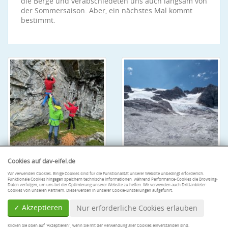
die Berge und verabschiedeten uns auch langsam von
der Sommersaison. Aber, ein nächstes Mal kommt
bestimmt.
Cookies auf dav-eifel.de
Wir verwenden Cookies. Einige Cookies sind für die Funktionalität unserer Website unbedingt erforderlich.
Funktionale Cookies hingegen speichern technische Informationen, während Performance-Cookies die Browsing-
Daten verfolgen, um uns bei der Optimierung unserer Website zu helfen. Wir verwenden auch Drittanbieter-
Cookies von unseren Partnern. Diese werden in unserer Cookie-Einstellungen aufgeführt.
✓ Akzeptieren
Nur erforderliche Cookies erlauben
Klicken Sie oben auf "Akzeptieren", wenn Sie mit der Verwendung aller Cookies einverstanden sind.