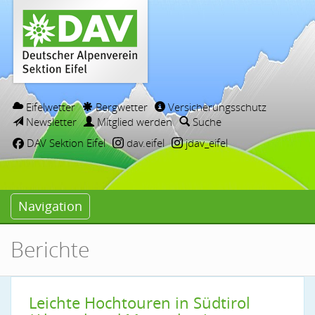
Eifelwetter
Bergwetter
Versicherungsschutz
Newsletter
Mitglied werden
Suche
DAV Sektion Eifel
dav.eifel
jdav_eifel
Navigation
Berichte
Leichte Hochtouren in Südtirol