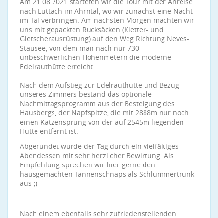
Am 21.08.2021 starteten wir die Tour mit der Anreise
nach Luttach im Ahrntal, wo wir zunächst eine Nacht
im Tal verbringen. Am nächsten Morgen machten wir
uns mit gepackten Rucksäcken (Kletter- und
Gletscherausrüstung) auf den Weg Richtung Neves-
Stausee, von dem man nach nur 730
unbeschwerlichen Höhenmetern die moderne
Edelrauthütte erreicht.
Nach dem Aufstieg zur Edelrauthütte und Bezug
unseres Zimmers bestand das optionale
Nachmittagsprogramm aus der Besteigung des
Hausbergs, der Napfspitze, die mit 2888m nur noch
einen Katzensprung von der auf 2545m liegenden
Hütte entfernt ist.
Abgerundet wurde der Tag durch ein vielfältiges
Abendessen mit sehr herzlicher Bewirtung. Als
Empfehlung sprechen wir hier gerne den
hausgemachten Tannenschnaps als Schlummertrunk
aus ;)
Nach einem ebenfalls sehr zufriedenstellenden