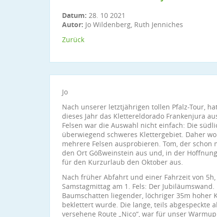
Datum:
28. 10 2021
Autor:
Jo Wildenberg, Ruth Jenniches
Zurück
Jo
Nach unserer letztjährigen tollen Pfalz-Tour, ha
dieses Jahr das Klettereldorado Frankenjura au
Felsen war die Auswahl nicht einfach: Die südli
überwiegend schweres Klettergebiet. Daher woll
mehrere Felsen ausprobieren. Tom, der schon m
den Ort Gößweinstein aus und, in der Hoffnung 
für den Kurzurlaub den Oktober aus.
Nach früher Abfahrt und einer Fahrzeit von 5h,
Samstagmittag am 1. Fels: Der Jubiläumswand. 
Baumschatten liegender, löchriger 35m hoher Ka
beklettert wurde. Die lange, teils abgespeckte
versehene Route „Nico“, war für unser Warmup 