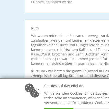
Erinnerung haben werde.
Ruth
Wir waren mit meinem Sharan unterwegs, so das
zu glauben, was bei fünf Leuten an Kletterkr
tagsüber keinen Durst und Hunger leiden muss
konnten uns so mit frischem Kaffee und Tee erw
Käse, Wurst, Brötchen und Senf. Brötchen konnt
mehr sehen. ;-) Es war auch immer jemand für 
konnte man sich darüber hinaus in Jasmins Hä
Kurz um - wir hatten die ganze Felswand in Be
„Hempels“: Überall lag Kram rum und diverse 
an den Bäumen. Für mich war der Kalkstein gut 
gerne noch einmal ansteuern. Eine klasse Tour 
Cookies auf dav-eifel.de
Wir verwenden Cookies. Einige Cookies 
technische Informationen, während Per
verwenden auch Drittanbieter-Cookies 