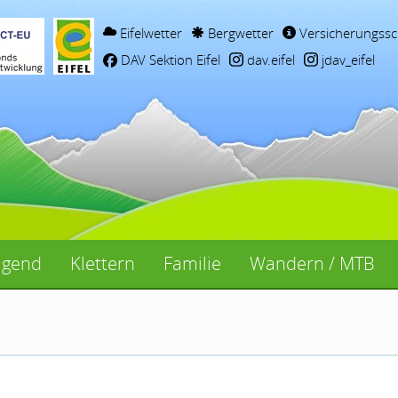
Eifelwetter
Bergwetter
Versicherungssc
DAV Sektion Eifel
dav.eifel
jdav_eifel
ugend
Klettern
Familie
Wandern / MTB