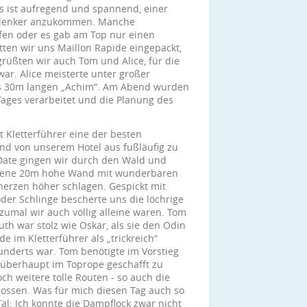
s ist aufregend und spannend, einer
mlenker anzukommen. Manche
fen oder es gab am Top nur einen
tten wir uns Maillon Rapide eingepackt,
rüßten wir auch Tom und Alice, für die
war. Alice meisterte unter großer
es 30m langen „Achim“. Am Abend wurden
Tages verarbeitet und die Planung des
 Kletterführer eine der besten
und von unserem Hotel aus fußläufig zu
 Date gingen wir durch den Wald und
zogene 20m hohe Wand mit wunderbaren
rherzen höher schlagen. Gespickt mit
oder Schlinge bescherte uns die löchrige
zumal wir auch völlig alleine waren. Tom
th war stolz wie Oskar, als sie den Odin
e im Kletterführer als „trickreich“
underts war. Tom benötigte im Vorstieg
 überhaupt im Toprope geschafft zu
h weitere tolle Routen - so auch die
enossen. Was für mich diesen Tag auch so
al: Ich konnte die Dampflock zwar nicht