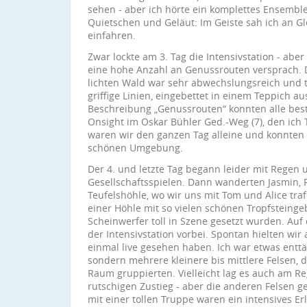
sehen - aber ich hörte ein komplettes Ensemble
Quietschen und Geläut: Im Geiste sah ich an Gl
einfahren.
Zwar lockte am 3. Tag die Intensivstation - abe
eine hohe Anzahl an Genussrouten versprach. 
lichten Wald war sehr abwechslungsreich und t
griffige Linien, eingebettet in einem Teppich au
Beschreibung „Genussrouten“ konnten alle best
Onsight im Oskar Bühler Ged.-Weg (7), den ich
waren wir den ganzen Tag alleine und konnten
schönen Umgebung.
Der 4. und letzte Tag begann leider mit Regen 
Gesellschaftsspielen. Dann wanderten Jasmin, 
Teufelshöhle, wo wir uns mit Tom und Alice traf
einer Höhle mit so vielen schönen Tropfsteingeb
Scheinwerfer toll in Szene gesetzt wurden. Auf
der Intensivstation vorbei. Spontan hielten wir a
einmal live gesehen haben. Ich war etwas enttäu
sondern mehrere kleinere bis mittlere Felsen, 
Raum gruppierten. Vielleicht lag es auch am 
rutschigen Zustieg - aber die anderen Felsen ge
mit einer tollen Truppe waren ein intensives Er