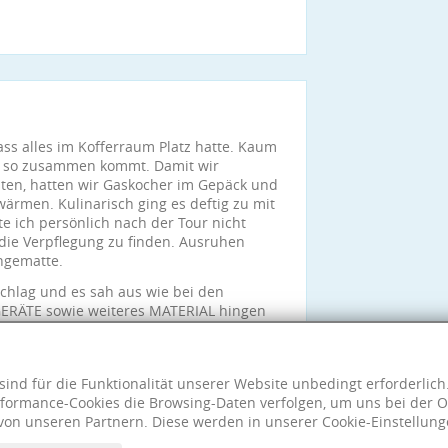
s alles im Kofferraum Platz hatte. Kaum
am so zusammen kommt. Damit wir
ten, hatten wir Gaskocher im Gepäck und
ärmen. Kulinarisch ging es deftig zu mit
e ich persönlich nach der Tour nicht
die Verpflegung zu finden. Ausruhen
ngematte.
schlag und es sah aus wie bei den
GERÄTE sowie weiteres MATERIAL hingen
zu klettern und ich würde dieses Ziel
mit tollen Leuten!
sind für die Funktionalität unserer Website unbedingt erforderlic
formance-Cookies die Browsing-Daten verfolgen, um uns bei der O
von unseren Partnern. Diese werden in unserer Cookie-Einstellung