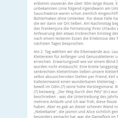
erklomm souverän die über 30m lange Route. E
unbekannten Linie folgend irgendwann am U
Sauschwänze waren schon ziemlich eingeschlif
Bühlerhaken ohne Umlenker. Für diese Fälle ha
die wir dann vor Ort ließen. Am Nachmittag beg
das Frankenjura die Fortsetzung ihres Urlaubs 
Anfeuerung den etwas trickreichen Einstieg d
nach einem leckeren Essen die Erlebnisse des 
nächsten Tages besprochen.
Am 2. Tag wählten wir die Eibenwände aus: Laut
Klettereien für Anfänger und Genusskletterer 
erreichen. Erwartungsvoll wie vor einem Blind
wurden nicht enttäuscht: Eine breite langge
senkrechten Kletterlinien ließen unsere Klette
selbst abzusichernden Stellen per Friend, Keil 
Kalksteinwand einen wunderbaren Klettertag - 
bewiß im Odin (7) seine hohe Vorstiegsmoral. Ru
(7) bezwang. „Der Weg durch den Pelz“ (6+) wurd
beschrieben - was die Untertreibung des Jahrh
mehrere Anläufe und ich war froh, diese Route
haben. Aber es gab an dieser schönen Wand noc
„Nebelkante“, die Jasmin und Alice sichtlich g
besonders gemacht hat, war die Dampflock im T