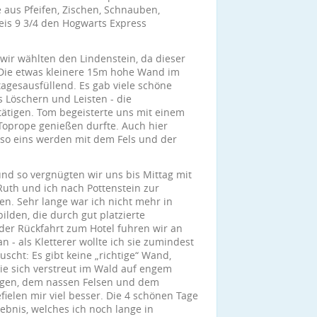
 aus Pfeifen, Zischen, Schnauben,
eis 9 3/4 den Hogwarts Express
r wir wählten den Lindenstein, da dieser
Die etwas kleinere 15m hohe Wand im
agesausfüllend. Es gab viele schöne
s Löschern und Leisten - die
ätigen. Tom begeisterte uns mit einem
 Toprope genießen durfte. Auch hier
 so eins werden mit dem Fels und der
und so vergnügten wir uns bis Mittag mit
Ruth und ich nach Pottenstein zur
en. Sehr lange war ich nicht mehr in
ilden, die durch gut platzierte
 der Rückfahrt zum Hotel fuhren wir an
n - als Kletterer wollte ich sie zumindest
scht: Es gibt keine „richtige“ Wand,
die sich verstreut im Wald auf engem
Regen, dem nassen Felsen und dem
fielen mir viel besser. Die 4 schönen Tage
lebnis, welches ich noch lange in