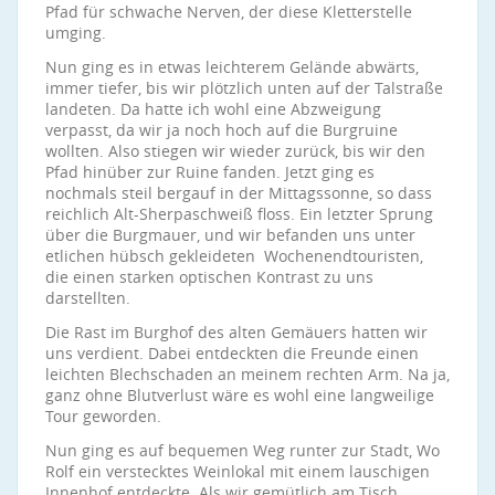
Pfad für schwache Nerven, der diese Kletterstelle
umging.
Nun ging es in etwas leichterem Gelände abwärts,
immer tiefer, bis wir plötzlich unten auf der Talstraße
landeten. Da hatte ich wohl eine Abzweigung
verpasst, da wir ja noch hoch auf die Burgruine
wollten. Also stiegen wir wieder zurück, bis wir den
Pfad hinüber zur Ruine fanden. Jetzt ging es
nochmals steil bergauf in der Mittagssonne, so dass
reichlich Alt-Sherpaschweiß floss. Ein letzter Sprung
über die Burgmauer, und wir befanden uns unter
etlichen hübsch gekleideten Wochenendtouristen,
die einen starken optischen Kontrast zu uns
darstellten.
Die Rast im Burghof des alten Gemäuers hatten wir
uns verdient. Dabei entdeckten die Freunde einen
leichten Blechschaden an meinem rechten Arm. Na ja,
ganz ohne Blutverlust wäre es wohl eine langweilige
Tour geworden.
Nun ging es auf bequemen Weg runter zur Stadt, Wo
Rolf ein verstecktes Weinlokal mit einem lauschigen
Innenhof entdeckte. Als wir gemütlich am Tisch