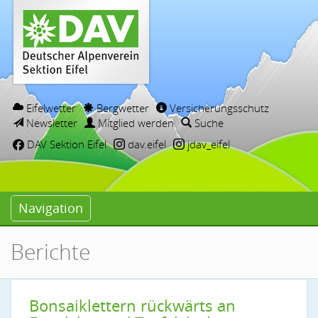
Eifelwetter
Bergwetter
Versicherungsschutz
Newsletter
Mitglied werden
Suche
DAV Sektion Eifel
dav.eifel
jdav_eifel
Navigation
Berichte
Bonsaiklettern rückwärts an