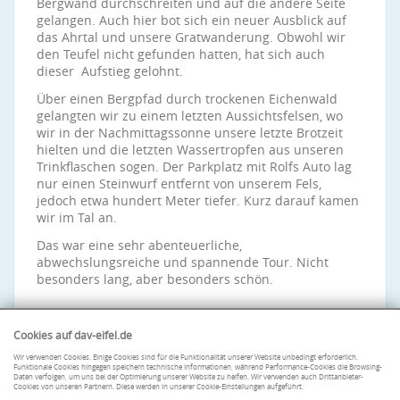
Bergwand durchschreiten und auf die andere Seite
gelangen. Auch hier bot sich ein neuer Ausblick auf
das Ahrtal und unsere Gratwanderung. Obwohl wir
den Teufel nicht gefunden hatten, hat sich auch
dieser Aufstieg gelohnt.
Über einen Bergpfad durch trockenen Eichenwald
gelangten wir zu einem letzten Aussichtsfelsen, wo
wir in der Nachmittagssonne unsere letzte Brotzeit
hielten und die letzten Wassertropfen aus unseren
Trinkflaschen sogen. Der Parkplatz mit Rolfs Auto lag
nur einen Steinwurf entfernt von unserem Fels,
jedoch etwa hundert Meter tiefer. Kurz darauf kamen
wir im Tal an.
Das war eine sehr abenteuerliche,
abwechslungsreiche und spannende Tour. Nicht
besonders lang, aber besonders schön.
Cookies auf dav-eifel.de
Wir verwenden Cookies. Einige Cookies sind für die Funktionalität unserer Website unbedingt erforderlich.
Funktionale Cookies hingegen speichern technische Informationen, während Performance-Cookies die Browsing-
Daten verfolgen, um uns bei der Optimierung unserer Website zu helfen. Wir verwenden auch Drittanbieter-
Cookies von unseren Partnern. Diese werden in unserer Cookie-Einstellungen aufgeführt.