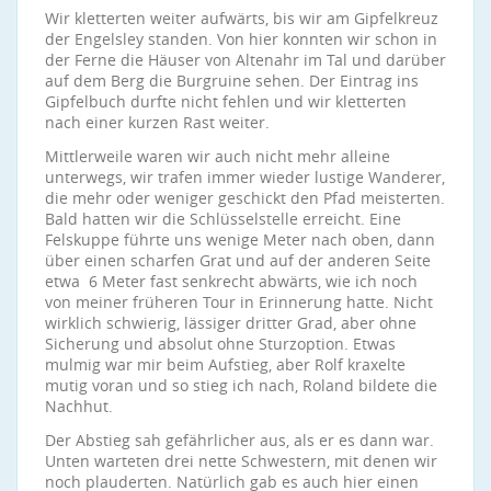
Wir kletterten weiter aufwärts, bis wir am Gipfelkreuz
der Engelsley standen. Von hier konnten wir schon in
der Ferne die Häuser von Altenahr im Tal und darüber
auf dem Berg die Burgruine sehen. Der Eintrag ins
Gipfelbuch durfte nicht fehlen und wir kletterten
nach einer kurzen Rast weiter.
Mittlerweile waren wir auch nicht mehr alleine
unterwegs, wir trafen immer wieder lustige Wanderer,
die mehr oder weniger geschickt den Pfad meisterten.
Bald hatten wir die Schlüsselstelle erreicht. Eine
Felskuppe führte uns wenige Meter nach oben, dann
über einen scharfen Grat und auf der anderen Seite
etwa 6 Meter fast senkrecht abwärts, wie ich noch
von meiner früheren Tour in Erinnerung hatte. Nicht
wirklich schwierig, lässiger dritter Grad, aber ohne
Sicherung und absolut ohne Sturzoption. Etwas
mulmig war mir beim Aufstieg, aber Rolf kraxelte
mutig voran und so stieg ich nach, Roland bildete die
Nachhut.
Der Abstieg sah gefährlicher aus, als er es dann war.
Unten warteten drei nette Schwestern, mit denen wir
noch plauderten. Natürlich gab es auch hier einen