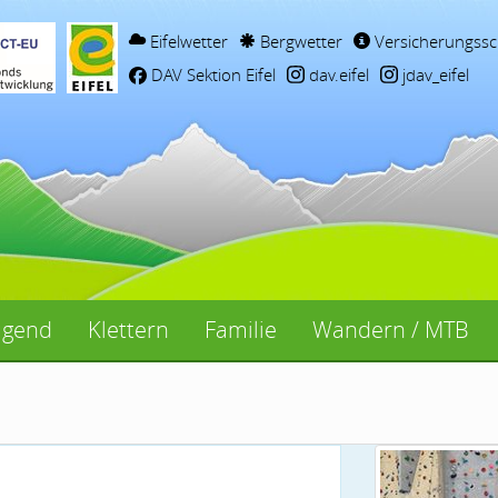
Eifelwetter
Bergwetter
Versicherungssc
DAV Sektion Eifel
dav.eifel
jdav_eifel
ugend
Klettern
Familie
Wandern / MTB