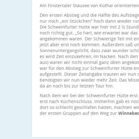
Am Finstertaler Stausee von Küthai orientierten
Den ersten Abstieg und die Hälfte des Aufstiege
nur noch „ein Stückchen“ hoch dann wieder run
Die Schweinfurter Hütte war hier mit 2 ½ Stun
noch richtig gut. „So hart, wie erwartet war das 
angekommen waren. Der Schwierige Teil mit eini
jetzt aber erst noch kommen. Außerdem saß un
Sonnenuntergangslicht, dass zwar wunder schön
es wird Zeit einzukehren, im Nacken. Nach den
aus) waren wir nicht einmal ganz oben angeko
war für den Abstieg zur Schweinfurter Hütte e
aufgestellt. Dieser Zeitangabe trauten wir nun
benötigten wir nun wieder mehr Zeit. Das Miss
da an noch bis zur letzten Tour hin.
Nach dem wir bei der Schweinfurter Hütte ers
erst nach Küchenschluss. Immerhin gab es noc
dort so schlecht geschlafen hatten, machten wi
der ersten Gruppen auf den Weg zur
Winnebac