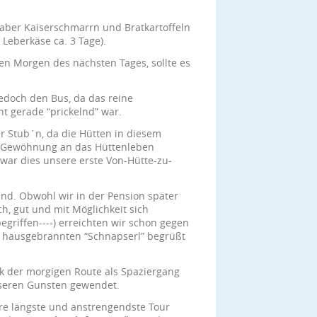
 aber Kaiserschmarrn und Bratkartoffeln
 Leberkäse ca. 3 Tage).
n Morgen des nächsten Tages, sollte es
edoch den Bus, da das reine
ht gerade “prickelnd” war.
er Stub´n, da die Hütten in diesem
e Gewöhnung an das Hüttenleben
war dies unsere erste Von-Hütte-zu-
nd. Obwohl wir in der Pension später
ch, gut und mit Möglichkeit sich
egriffen----) erreichten wir schon gegen
m hausgebrannten “Schnapserl” begrüßt
k der morgigen Route als Spaziergang
nseren Gunsten gewendet.
ere längste und anstrengendste Tour