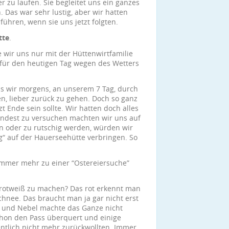
r zu laufen. Sie begleitet uns ein ganzes
n. Das war sehr lustig, aber wir hatten
 führen, wenn sie uns jetzt folgten.
tte
.
e wir uns nur mit der Hüttenwirtfamilie
r für den heutigen Tag wegen des Wetters
ss wir morgens, an unserem 7 Tag, durch
en, lieber zurück zu gehen. Doch so ganz
zt Ende sein sollte. Wir hatten doch alles
indest zu versuchen machten wir uns auf
n oder zu rutschig werden, würden wir
“ auf der Hauerseehütte verbringen. So
mmer mehr zu einer “Ostereiersuche”
rotweiß zu machen? Das rot erkennt man
hnee. Das braucht man ja gar nicht erst
 und Nebel machte das Ganze nicht
schon den Pass überquert und einige
ntlich nicht mehr zurückwollten. Immer