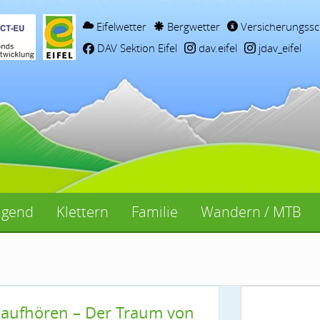
Eifelwetter
Bergwetter
Versicherungssc
DAV Sektion Eifel
dav.eifel
jdav_eifel
ugend
Klettern
Familie
Wandern / MTB
 aufhören – Der Traum von