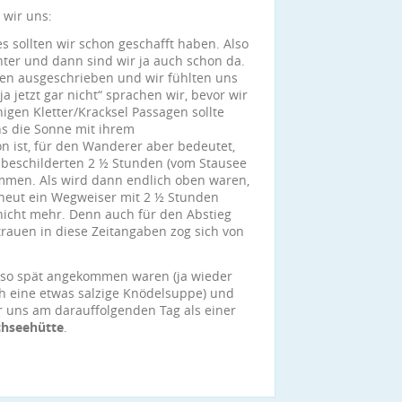
 wir uns:
s sollten wir schon geschafft haben. Also
ter und dann sind wir ja auch schon da.
den ausgeschrieben und wir fühlten uns
ja jetzt gar nicht“ sprachen wir, bevor wir
gen Kletter/Kracksel Passagen sollte
s die Sonne mit ihrem
 ist, für den Wanderer aber bedeutet,
 beschilderten 2 ½ Stunden (vom Stausee
mmen. Als wird dann endlich oben waren,
rneut ein Wegweiser mit 2 ½ Stunden
 nicht mehr. Denn auch für den Abstieg
trauen in diese Zeitangaben zog sich von
t so spät angekommen waren (ja wieder
h eine etwas salzige Knödelsuppe) und
r uns am darauffolgenden Tag als einer
hseehütte
.