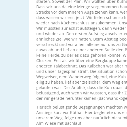
starten. Soweit der Plan. Wir wollten über Küth
Dass wir uns da eine Menge vorgenommen hatte
Strecke vor dem inneren Auge ziehen kann, wen
dass wissen wir erst jetzt. Wir liefen schon so f
wieder nach Küchenschluss anzukommen. Unser
Wir mussten zunächst aufsteigen, dann wieder 
und wieder ab. Den ersten Aufstieg absolvierte
ähnliches Ziel wie wir hatten. Beim Abstieg be
verschreckt und vor allem alleine auf uns zu G
etwas ab und lief an einer anderen Stelle den 
keine Herde, zu der es dazu gehören könnte. W
Glocken. Erst als wir über eine Bergkuppe kame
anderen Talabschnitt. Das Kälbchen war aber mi
und unser Tagesplan straff. Die Situation scho
Wegweiser, dem Wanderweg folgend, eine Kuh e
eilig zu haben, lief aber zielsicher, dem Weg en
gelaufen war. Der Anblick, dass die Kuh quasi
belustigend, auch wenn wir wussten, dass ihr Z
der wir gerade herunter kamen (Bachwandkogel
Tierisch belustigende Begegnungen machten w
Anstiegs kurz vor Küthai. Hier begleitete uns e
unserem Weg, folge uns aber natürlich nicht mi
Alm Wiese mit Bachlauf.