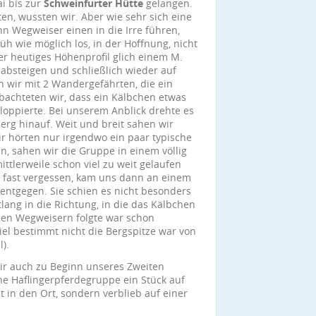
ai bis zur
Schweinfurter Hütte
gelangen.
n, wussten wir. Aber wie sehr sich eine
n Wegweiser einen in die Irre führen,
rüh wie möglich los, in der Hoffnung, nicht
 heutiges Höhenprofil glich einem M.
absteigen und schließlich wieder auf
n wir mit 2 Wandergefährten, die ein
obachteten wir, dass ein Kälbchen etwas
aloppierte. Bei unserem Anblick drehte es
Berg hinauf. Weit und breit sahen wir
ir hörten nur irgendwo ein paar typische
n, sahen wir die Gruppe in einem völlig
ttlerweile schon viel zu weit gelaufen
n fast vergessen, kam uns dann an einem
ntgegen. Sie schien es nicht besonders
tlang in die Richtung, in die das Kälbchen
 den Wegweisern folgte war schon
iel bestimmt nicht die Bergspitze war von
).
ir auch zu Beginn unseres Zweiten
ine Haflingerpferdegruppe ein Stück auf
t in den Ort, sondern verblieb auf einer