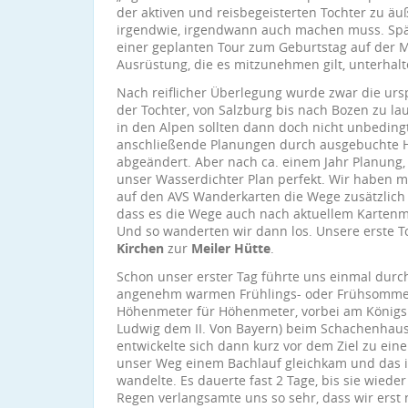
der aktiven und reisbegeisterten Tochter zu äu
irgendwie, irgendwann auch machen muss. Spät
einer geplanten Tour zum Geburtstag auf der M
Ausrüstung, die es mitzunehmen gilt, unterhal
Nach reiflicher Überlegung wurde zwar die urs
der Tochter, von Salzburg bis nach Bozen zu l
in den Alpen sollten dann doch nicht unbedingt
anschließende Planungen durch ausgebuchte H
abgeändert. Aber nach ca. einem Jahr Planung
unser Wasserdichter Plan perfekt. Wir haben 
auf den AVS Wanderkarten die Wege zusätzlich 
dass es die Wege auch nach aktuellem Kartenma
Und so wanderten wir dann los. Unsere erste T
Kirchen
zur
Meiler Hütte
.
Schon unser erster Tag führte uns einmal durch 
angenehm warmen Frühlings- oder Frühsomme
Höhenmeter für Höhenmeter, vorbei am Königs
Ludwig dem II. Von Bayern) beim Schachenhaus
entwickelte sich dann kurz vor dem Ziel zu ei
unser Weg einem Bachlauf gleichkam und das i
wandelte. Es dauerte fast 2 Tage, bis sie wiede
Regen verlangsamte uns so sehr, dass wir erst