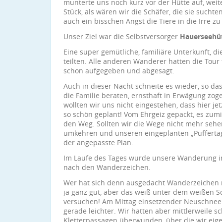
munterte uns noch kurz vor der Hütte auf, weite
Stück, als wären wir die Schäfer, die sie suchte
auch ein bisschen Angst die Tiere in die Irre zu
Unser Ziel war die Selbstversorger
Hauerseehü
Eine super gemütliche, familiäre Unterkunft, di
teilten. Alle anderen Wanderer hatten die Tou
schon aufgegeben und abgesagt.
Auch in dieser Nacht schneite es wieder, so da
die Familie beraten, ernsthaft in Erwägung zog
wollten wir uns nicht eingestehen, dass hier jet
so schön geplant! Vom Ehrgeiz gepackt, es zum
den Weg. Sollten wir die Wege nicht mehr sehe
umkehren und unseren eingeplanten „Puffertag
der angepasste Plan.
Im Laufe des Tages wurde unsere Wanderung i
nach den Wanderzeichen.
Wer hat sich denn ausgedacht Wanderzeichen 
ja ganz gut, aber das weiß unter dem weißen Sc
versuchen! Am Mittag einsetzender Neuschnee
gerade leichter. Wir hatten aber mittlerweile 
Kletterpassagen überwunden, über die wir eige