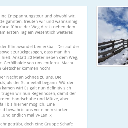
 eine Entspannungstour und obwohl wir,
te gähnten, freuten wir und wahnsinnig
Karte führte der Weg direkt neben dem
 am ersten Tag ein wesentlich weiteres
 der Klimawandel bemerkbar. Der auf der
h soweit zurückgezogen, dass man ihn
 hielt. Anstatt 20 Meter neben dem Weg,
m Geröllhalde von uns entfernt. Macht
gen Gletscher kommen noch!
ber Nacht an Schnee zu uns. Die
oß, als der Schneefall begann. Würden
amen wir! Es galt nun definitiv sich
trugen wir nun Regenhosen, damit der
ßerdem Handschuhe und Mütze, aber
ll bis hierher möglich. Eine
eld bewahrte uns vor einem starken
..und endlich mal W-Lan :-)
 sehr getrübt, doch eine Gruppe Schafe