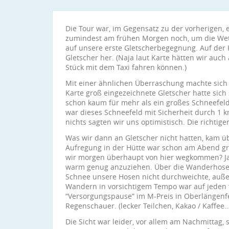
Die Tour war, im Gegensatz zu der vorherigen,
zumindest am frühen Morgen noch, um die Wet
auf unsere erste Gletscherbegegnung. Auf der 
Gletscher her. (Naja laut Karte hätten wir auch
Stück mit dem Taxi fahren können.)
Mit einer ähnlichen Überraschung machte sich
Karte groß eingezeichnete Gletscher hatte sic
schon kaum für mehr als ein großes Schneefeld
war dieses Schneefeld mit Sicherheit durch 1 k
nichts sagten wir uns optimistisch. Die richti
Was wir dann an Gletscher nicht hatten, kam ü
Aufregung in der Hütte war schon am Abend gr
wir morgen überhaupt von hier wegkommen? Ja k
warm genug anzuziehen. Über die Wanderhose 
Schnee unsere Hosen nicht durchweichte, au
Wandern in vorsichtigem Tempo war auf jeden fa
“Versorgungspause” im M-Preis in Oberlängenf
Regenschauer. (lecker Teilchen, Kakao / Kaffee…
Die Sicht war leider, vor allem am Nachmittag,