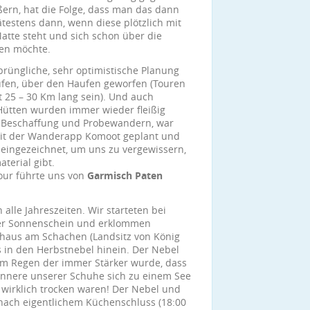
ßern, hat die Folge, dass man das dann
estens dann, wenn diese plötzlich mit
atte steht und sich schon über die
ten möchte.
prüngliche, sehr optimistische Planung
aufen, über den Haufen geworfen (Touren
 25 – 30 Km lang sein). Und auch
ütten wurden immer wieder fleißig
, Beschaffung und Probewandern, war
mit der Wanderapp Komoot geplant und
eingezeichnet, um uns zu vergewissern,
terial gibt.
our führte uns von
Garmisch Paten
alle Jahreszeiten. Wir starteten bei
r Sonnenschein und erklommen
haus am Schachen (Landsitz von König
 in den Herbstnebel hinein. Der Nebel
nem Regen der immer Stärker wurde, dass
nnere unserer Schuhe sich zu einem See
r wirklich trocken waren! Der Nebel und
 nach eigentlichem Küchenschluss (18:00